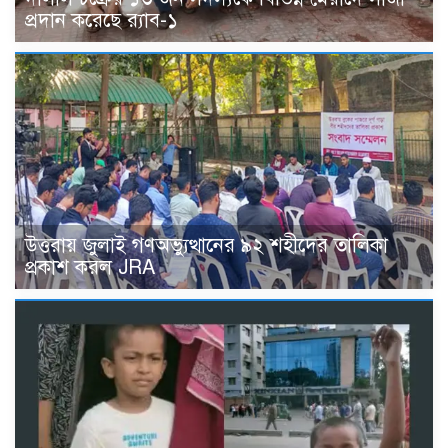
প্রদান করেছে র‌্যাব-১
উত্তরায় জুলাই গণঅভ্যুত্থানের ৯২ শহীদের তালিকা
প্রকাশ করল JRA