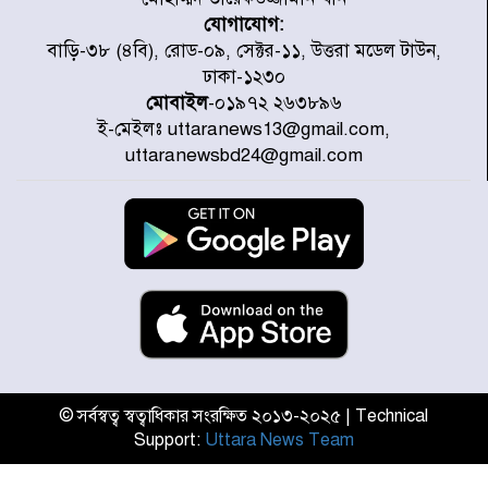
যোগাযোগ:
হাসিনার বক্তব্য প্রচারে ভারতের সমর্থন
বাড়ি-৩৮ (৪বি), রোড-০৯, সেক্টর-১১, উত্তরা মডেল টাউন,
নেই
ঢাকা-১২৩০
মোবাইল
-০১৯৭২ ২৬৩৮৯৬
ই-মেইলঃ uttaranews13@gmail.com,
জুলাই গণঅভ্যুত্থানে আহত যোদ্ধা
uttaranewsbd24@gmail.com
মিতুর খোঁজ নিলেন প্রধানমন্ত্রী
উত্তরায় জুলাই গণঅভ্যুত্থানের ৯২
শহীদের তালিকা প্রকাশ করল JRA
জুলাই গণঅভ্যুত্থানে উত্তরায় সর্বকনিষ্ঠ
শহীদ জাবির ইব্রাহীম: এক শিশুর রক্তে
লেখা ইতিহাস
© সর্বস্বত্ব স্বত্বাধিকার সংরক্ষিত ২০১৩-২০২৫ | Technical
Support:
Uttara News Team
রাজধানীতে আজ বৃষ্টির সম্ভাবনা, যা
জানাল আবহাওয়া অধিদপ্তর