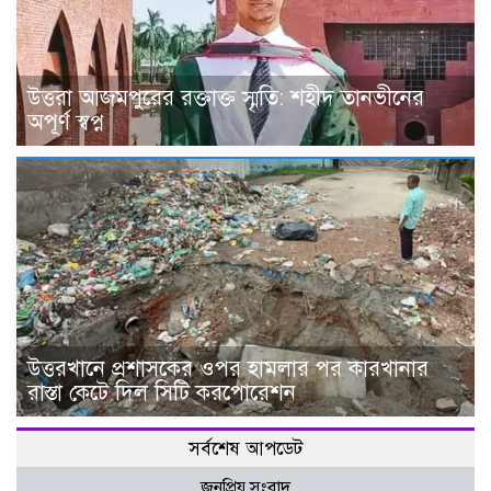
উত্তরা আজমপুরের রক্তাক্ত স্মৃতি: শহীদ তানভীনের
অপূর্ণ স্বপ্ন
উত্তরখানে প্রশাসকের ওপর হামলার পর কারখানার
রাস্তা কেটে দিল সিটি করপোরেশন
সর্বশেষ আপডেট
জনপ্রিয় সংবাদ