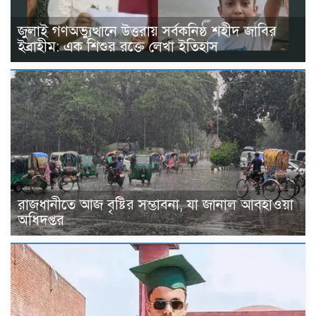
জুলাই গণঅভ্যুত্থানে উত্তরায় সর্বকনিষ্ঠ শহীদ জাবির
ইব্রাহীম: এক শিশুর রক্তে লেখা ইতিহাস
রাজধানীতে আজ বৃষ্টির সম্ভাবনা, যা জানাল আবহাওয়া
অধিদপ্তর