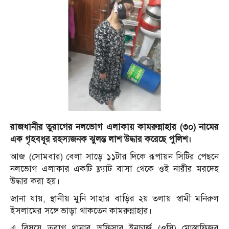
রাজধানীর তুরাগের নলভোগ এলাকায় কামরুন্নাহার (৩০) নামের
এক গৃহবধূর রহস্যজনক ঝুলন্ত লাশ উদ্ধার করেছে পুলিশ।
আজ (
সোমবার
)
বেলা
সাড়ে
১১টার
দিকে রূপায়ন সিটির পেছনে
নলভোগ
এলাকার একটি ফ্ল্যাট বাসা থেকে ওই নারীর মরদেহ
উদ্ধার করা হয়।
জানা যায়, স্থানীয় মুনি সাহার বাড়ির ২য় তলায় স্বামী মনিরুল
ইসলামের সঙ্গে ভাড়া থাকতেন কামরুন্নাহার।
এ বিষয়ে তুরাগ থানার অফিসার ইনচার্জ (ওসি) মোস্তাফিজুর