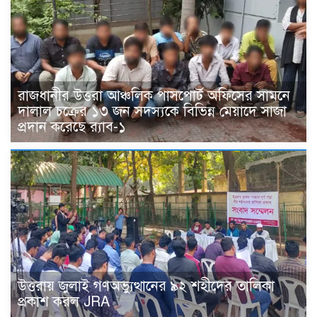
রাজধানীর উত্তরা আঞ্চলিক পাসপোর্ট অফিসের সামনে
দালাল চক্রের ১৩ জন সদস্যকে বিভিন্ন মেয়াদে সাজা
প্রদান করেছে র‌্যাব-১
উত্তরায় জুলাই গণঅভ্যুত্থানের ৯২ শহীদের তালিকা
প্রকাশ করল JRA