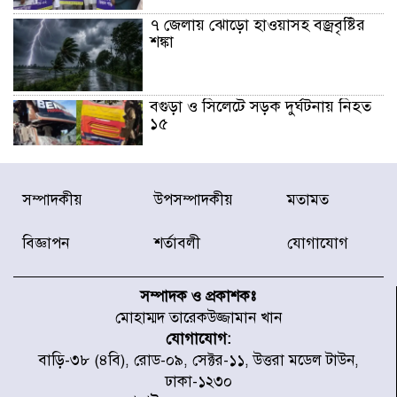
৭ জেলায় ঝোড়ো হাওয়াসহ বজ্রবৃষ্টির
শঙ্কা
বগুড়া ও সিলেটে সড়ক দুর্ঘটনায় নিহত
১৫
জুলাইয়ে দেশজুড়ে ৪৫৮টি সড়ক
সম্পাদকীয়
উপসম্পাদকীয়
মতামত
দুর্ঘটনায় ৪১৬ জন নিহত হয়েছেন
বিজ্ঞাপন
শর্তাবলী
যোগাযোগ
হারিয়ে যাওয়া শিশুকে পরিবারের কাছে
ফিরিয়ে প্রশংসায় ভাসছেন খিলক্ষেত
সম্পাদক ও প্রকাশকঃ
থানার ওসি
মোহাম্মদ তারেকউজ্জামান খান
যোগাযোগ:
আজ থেকে উন্মুক্ত ‘জুলাই গণঅভ্যুত্থান
বাড়ি-৩৮ (৪বি), রোড-০৯, সেক্টর-১১, উত্তরা মডেল টাউন,
স্মৃতি জাদুঘর
ঢাকা-১২৩০