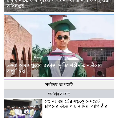
রাজধানীতে আজ বৃষ্টির সম্ভাবনা, যা জানাল আবহাওয়া
অধিদপ্তর
উত্তরা আজমপুরের রক্তাক্ত স্মৃতি: শহীদ তানভীনের
অপূর্ণ স্বপ্ন
সর্বশেষ আপডেট
জনপ্রিয় সংবাদ
৫৩ নং ওয়ার্ডের সড়কে নেমপ্লেট
স্থাপনের উদ্যোগ চান মিয়া ব্যাপারীর