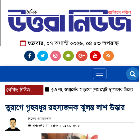
শুক্রবার, ০৭ অগাস্ট ২০২৬, ০৪:৫৩ অপরাহ্ন
Toggle
navigation
ব্রেকিং নিউজ:
৫৩ নং ওয়ার্ডের সড়কে নেমপ্লেট স্থাপনের উদ্যোগ চান মি
তুরাগে গৃহবধূর রহস্যজনক ঝুলন্ত লাশ উদ্ধার
নিজেস্ব প্রতিবেদক
আপডেট টাইম: সোমবার, ১১ মে, ২০২৬