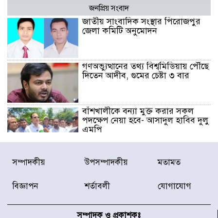
জনপ্রিয় সংবাদ
জাতীয় সাংবাদিক সংস্থার পিরোজপুর
জেলা কমিটি অনুমোদন
গণঅভ্যুত্থানের তথ্য বিশ্বমিডিয়ায় পৌঁছে
দিতেন আদীব, গুমের চেষ্টা ৩ বার
বাঁশখালীকে বন্যা মুক্ত করার সকল
পদক্ষেপ নেয়া হবে- আসাদুল হাবিব দুলু
এমপি
বিদ্যুৎ-জ্বালানি খাতে অস্থিরতা তৈরির
সম্পাদকীয়
উপসম্পাদকীয়
মতামত
চেষ্টা করছে একটি চক্র : প্রধানমন্ত্রী
বিজ্ঞাপন
শর্তাবলী
যোগাযোগ
টাইফুন ‘ডলফিনের’ আঘাতে জাপানে
৫ আহত, চীনে বন্দর বন্ধ
সম্পাদক ও প্রকাশকঃ