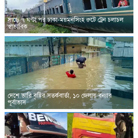
সাড়ে ৭ ঘণ্টা পর ঢাকা-ময়মনসিংহ রুটে ট্রেন চলাচল
স্বাভাবিক
দেশে ভারি বৃষ্টির সতর্কবার্তা, ১০ জেলায় বন্যার
পূর্বাভাস