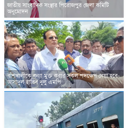
জাতীয় সাংবাদিক সংস্থার পিরোজপুর জেলা কমিটি
অনুমোদন
বাঁশখালীকে বন্যা মুক্ত করার সকল পদক্ষেপ নেয়া হবে-
আসাদুল হাবিব দুলু এমপি