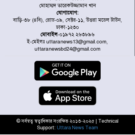
মোহাম্মদ তারেকউজ্জামান খান
যোগাযোগ:
চিকিৎসা খাতে জিডিপির ৫ শতাংশ
বাড়ি-৩৮ (৪বি), রোড-০৯, সেক্টর-১১, উত্তরা মডেল টাউন,
বরাদ্দের ঘোষণা স্থানীয় সরকার মন্ত্রীর
ঢাকা-১২৩০
মোবাইল
-০১৯৭২ ২৬৩৮৯৬
ই-মেইলঃ uttaranews13@gmail.com,
জুলাই জাদুঘর ঘুরে দেখলেন এনসিপি
uttaranewsbd24@gmail.com
নেতারা
যুক্তরাষ্ট্রে দাবানল নেভাতে গিয়ে
হেলিকপ্টার বিধ্বস্ত, নিহত ১
মজুদদারের সর্বোচ্চ শাস্তি মৃত্যুদণ্ড, তাই
ভেবে মজুদ করবেন : আইনমন্ত্রী
© সর্বস্বত্ব স্বত্বাধিকার সংরক্ষিত ২০১৩-২০২৫ | Technical
Support:
Uttara News Team
আন্তর্জাতিক আদিবাসী দিবস: রাষ্ট্রের
দায়িত্ব ও দায়বদ্ধতা II – মং এ খেন