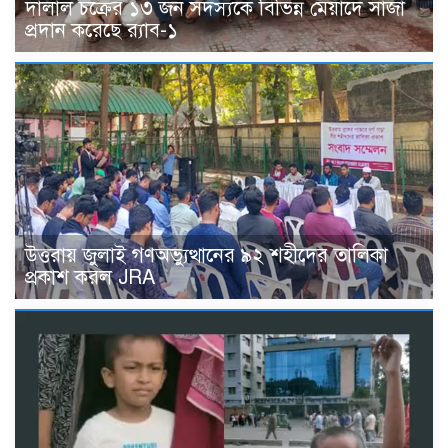
দালাল চক্রের ১৩ জন সদস্যকে বিভিন্ন মেয়াদে সাজা
প্রদান করেছে র‌্যাব-১
উত্তরায় জুলাই গণঅভ্যুত্থানের ৯২ শহীদের তালিকা
প্রকাশ করল JRA