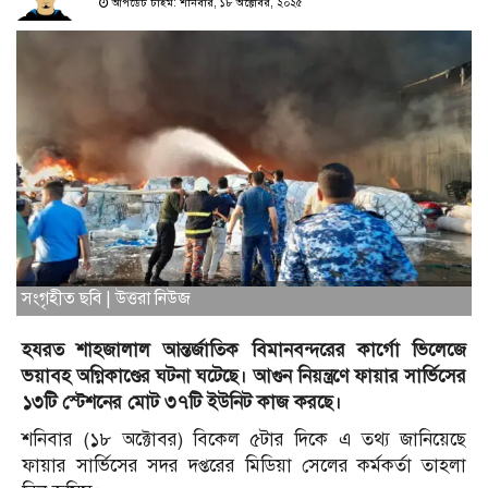
আপডেট টাইম: শনিবার, ১৮ অক্টোবর, ২০২৫
সংগৃহীত ছবি | উত্তরা নিউজ
হযরত শাহজালাল আন্তর্জাতিক বিমানবন্দরের কার্গো ভিলেজে
ভয়াবহ অগ্নিকাণ্ডের ঘটনা ঘটেছে। আগুন নিয়ন্ত্রণে ফায়ার সার্ভিসের
১৩টি স্টেশনের মোট ৩৭টি ইউনিট কাজ করছে।
শনিবার (১৮ অক্টোবর) বিকেল ৫টার দিকে এ তথ্য জানিয়েছে
ফায়ার সার্ভিসের সদর দপ্তরের মিডিয়া সেলের কর্মকর্তা তাহলা