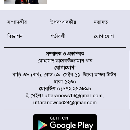
দেশে ভারি বৃষ্টির সতর্কবার্তা, ১০
সম্পাদকীয়
উপসম্পাদকীয়
মতামত
জেলায় বন্যার পূর্বাভাস
বিজ্ঞাপন
শর্তাবলী
যোগাযোগ
৫৩ নং ওয়ার্ডের সড়কে নেমপ্লেট
স্থাপনের উদ্যোগ চান মিয়া ব্যাপারীর
সম্পাদক ও প্রকাশকঃ
মোহাম্মদ তারেকউজ্জামান খান
যোগাযোগ:
৭ জেলায় ঝোড়ো হাওয়াসহ বজ্রবৃষ্টির
বাড়ি-৩৮ (৪বি), রোড-০৯, সেক্টর-১১, উত্তরা মডেল টাউন,
শঙ্কা
ঢাকা-১২৩০
মোবাইল
-০১৯৭২ ২৬৩৮৯৬
ই-মেইলঃ uttaranews13@gmail.com,
বগুড়া ও সিলেটে সড়ক দুর্ঘটনায় নিহত
uttaranewsbd24@gmail.com
১৫
জুলাইয়ে দেশজুড়ে ৪৫৮টি সড়ক