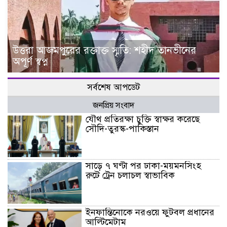
উত্তরা আজমপুরের রক্তাক্ত স্মৃতি: শহীদ তানভীনের
অপূর্ণ স্বপ্ন
সর্বশেষ আপডেট
জনপ্রিয় সংবাদ
যৌথ প্রতিরক্ষা চুক্তি স্বাক্ষর করেছে
সৌদি-তুরস্ক-পাকিস্তান
সাড়ে ৭ ঘণ্টা পর ঢাকা-ময়মনসিংহ
রুটে ট্রেন চলাচল স্বাভাবিক
ইনফান্তিনোকে নরওয়ে ফুটবল প্রধানের
আল্টিমেটাম