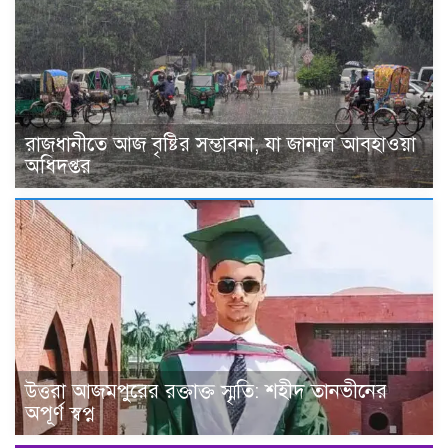
রাজধানীতে আজ বৃষ্টির সম্ভাবনা, যা জানাল আবহাওয়া
অধিদপ্তর
উত্তরা আজমপুরের রক্তাক্ত স্মৃতি: শহীদ তানভীনের
অপূর্ণ স্বপ্ন