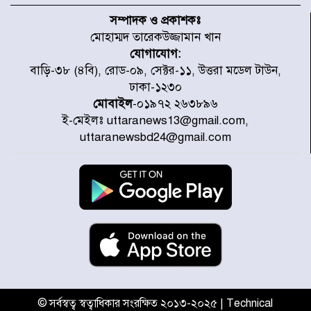
স্থাপনের উদ্যোগ চান মিয়া ব্যাপারীর
সম্পাদক ও প্রকাশকঃ
মোহাম্মদ তারেকউজ্জামান খান
যোগাযোগ:
৭ জেলায় ঝোড়ো হাওয়াসহ বজ্রবৃষ্টির
বাড়ি-৩৮ (৪বি), রোড-০৯, সেক্টর-১১, উত্তরা মডেল টাউন,
শঙ্কা
ঢাকা-১২৩০
মোবাইল
-০১৯৭২ ২৬৩৮৯৬
ই-মেইলঃ uttaranews13@gmail.com,
বগুড়া ও সিলেটে সড়ক দুর্ঘটনায় নিহত
uttaranewsbd24@gmail.com
১৫
জুলাইয়ে দেশজুড়ে ৪৫৮টি সড়ক
দুর্ঘটনায় ৪১৬ জন নিহত হয়েছেন
হারিয়ে যাওয়া শিশুকে পরিবারের কাছে
ফিরিয়ে প্রশংসায় ভাসছেন খিলক্ষেত
থানার ওসি
© সর্বস্বত্ব স্বত্বাধিকার সংরক্ষিত ২০১৩-২০২৫ | Technical