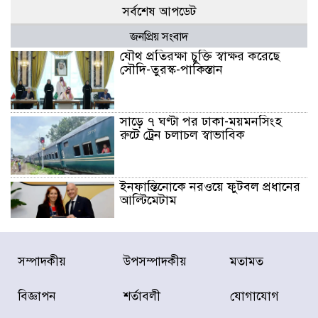
সর্বশেষ আপডেট
জনপ্রিয় সংবাদ
যৌথ প্রতিরক্ষা চুক্তি স্বাক্ষর করেছে
সৌদি-তুরস্ক-পাকিস্তান
সাড়ে ৭ ঘণ্টা পর ঢাকা-ময়মনসিংহ
রুটে ট্রেন চলাচল স্বাভাবিক
ইনফান্তিনোকে নরওয়ে ফুটবল প্রধানের
আল্টিমেটাম
দেশে ভারি বৃষ্টির সতর্কবার্তা, ১০
সম্পাদকীয়
উপসম্পাদকীয়
মতামত
জেলায় বন্যার পূর্বাভাস
বিজ্ঞাপন
শর্তাবলী
যোগাযোগ
৫৩ নং ওয়ার্ডের সড়কে নেমপ্লেট