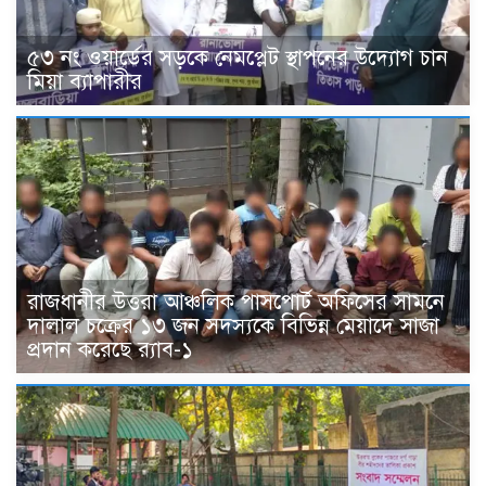
৫৩ নং ওয়ার্ডের সড়কে নেমপ্লেট স্থাপনের উদ্যোগ চান
মিয়া ব্যাপারীর
রাজধানীর উত্তরা আঞ্চলিক পাসপোর্ট অফিসের সামনে
দালাল চক্রের ১৩ জন সদস্যকে বিভিন্ন মেয়াদে সাজা
প্রদান করেছে র‌্যাব-১