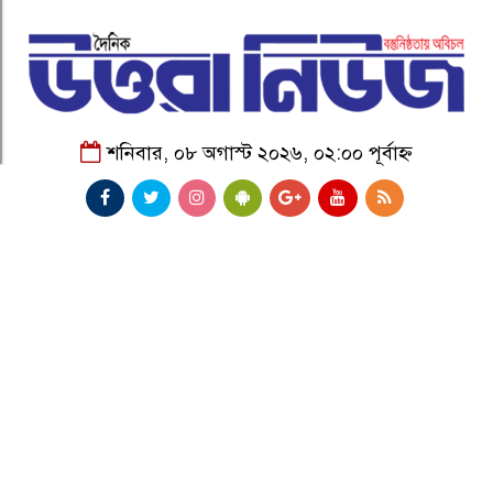
শনিবার, ০৮ অগাস্ট ২০২৬, ০২:০০ পূর্বাহ্ন