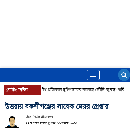
Toggle
navigation
ব্রেকিং নিউজ:
যৌথ প্রতিরক্ষা চুক্তি স্বাক্ষর করেছে সৌদি-তুরস্ক-পাকিস্তান
উত্তরায় বকশীগঞ্জের সাবেক মেয়র গ্রেপ্তার
উত্তরা নিউজ প্রতিবেদক
আপডেট টাইম: বুধবার, ১৩ আগস্ট, ২০২৫