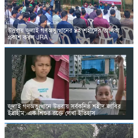
উত্তরায় জুলাই গণঅভ্যুত্থানের ৯২ শহীদের তালিকা
প্রকাশ করল JRA
জুলাই গণঅভ্যুত্থানে উত্তরায় সর্বকনিষ্ঠ শহীদ জাবির
ইব্রাহীম: এক শিশুর রক্তে লেখা ইতিহাস