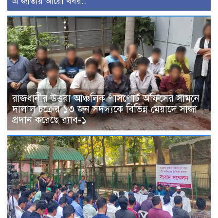
এ জাতীয় আরো খবর..
রাজধানীর উত্তরা আঞ্চলিক পাসপোর্ট অফিসের সামনে
দালাল চক্রের ১৩ জন সদস্যকে বিভিন্ন মেয়াদে সাজা
প্রদান করেছে র‌্যাব-১