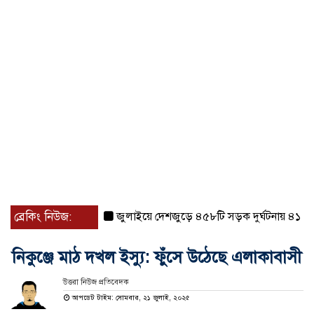
ব্রেকিং নিউজ:
জুলাইয়ে দেশজুড়ে ৪৫৮টি সড়ক দুর্ঘটনায় ৪১৬ জন নি
নিকুঞ্জে মাঠ দখল ইস্যু: ফুঁসে উঠেছে এলাকাবাসী
উত্তরা নিউজ প্রতিবেদক
আপডেট টাইম: সোমবার, ২১ জুলাই, ২০২৫