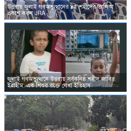
উত্তরায় জুলাই গণঅভ্যুত্থানের ৯২ শহীদের তালিকা
প্রকাশ করল JRA
জুলাই গণঅভ্যুত্থানে উত্তরায় সর্বকনিষ্ঠ শহীদ জাবির
ইব্রাহীম: এক শিশুর রক্তে লেখা ইতিহাস