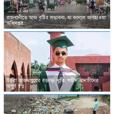
রাজধানীতে আজ বৃষ্টির সম্ভাবনা, যা জানাল আবহাওয়া
অধিদপ্তর
উত্তরা আজমপুরের রক্তাক্ত স্মৃতি: শহীদ তানভীনের
অপূর্ণ স্বপ্ন