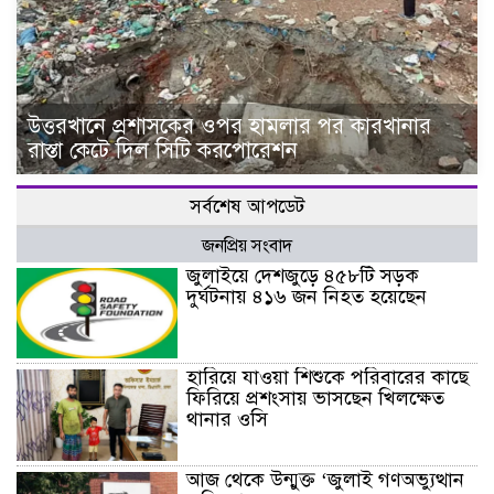
উত্তরখানে প্রশাসকের ওপর হামলার পর কারখানার
রাস্তা কেটে দিল সিটি করপোরেশন
সর্বশেষ আপডেট
জনপ্রিয় সংবাদ
জুলাইয়ে দেশজুড়ে ৪৫৮টি সড়ক
দুর্ঘটনায় ৪১৬ জন নিহত হয়েছেন
হারিয়ে যাওয়া শিশুকে পরিবারের কাছে
ফিরিয়ে প্রশংসায় ভাসছেন খিলক্ষেত
থানার ওসি
আজ থেকে উন্মুক্ত ‘জুলাই গণঅভ্যুত্থান