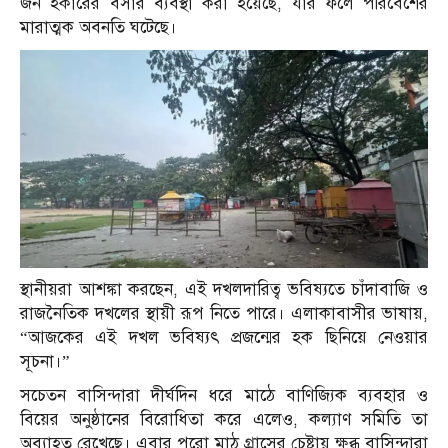
জন হকারের বসার ব্যবস্থা করা হয়েছে, যার ফলে পরিবেশের
মারাত্মক অবনতি ঘটেছে।
স্থানীয়রা আশঙ্কা করছেন, এই দখলদারিত্ব ভবিষ্যতে চাঁদাবাজি ও
রাজনৈতিক দখলের স্থায়ী রূপ নিতে পারে। এলাকাবাসীর ভাষায়,
“আজকের এই দখল ভবিষ্যৎ প্রজন্মের হক ছিনিয়ে নেওয়ার
সূচনা।”
সচেতন বাসিন্দারা দীর্ঘদিন ধরে মাঠে বাণিজ্যিক ব্যবহার ও
বিয়ের অনুষ্ঠানের বিরোধিতা করে এলেও, কল্যাণ সমিতি তা
অব্যাহত রেখেছে। এবার পুরো মাঠ গ্রাসের চেষ্টায় ক্ষুব্ধ বাসিন্দারা