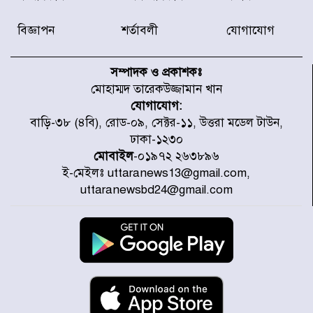
৫০৪, উদ্ধার মাদক-অস্ত্র
বিজ্ঞাপন
শর্তাবলী
যোগাযোগ
সন্দ্বীপের চরে বিপদে পড়া কচ্ছপ উদ্ধার
সাগরে অবমুক্ত
সম্পাদক ও প্রকাশকঃ
মোহাম্মদ তারেকউজ্জামান খান
যোগাযোগ:
মাতারবাড়ী পৌঁছে নির্ধারিত কর্মসূচিতে
বাড়ি-৩৮ (৪বি), রোড-০৯, সেক্টর-১১, উত্তরা মডেল টাউন,
যোগ দিয়েছেন প্রধানমন্ত্রী
ঢাকা-১২৩০
মোবাইল
-০১৯৭২ ২৬৩৮৯৬
ই-মেইলঃ uttaranews13@gmail.com,
জাতীয় সাংবাদিক সংস্থার পিরোজপুর
uttaranewsbd24@gmail.com
জেলা কমিটি অনুমোদন
গণঅভ্যুত্থানের তথ্য বিশ্বমিডিয়ায় পৌঁছে
দিতেন আদীব, গুমের চেষ্টা ৩ বার
বাঁশখালীকে বন্যা মুক্ত করার সকল