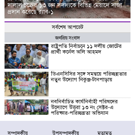
দালাল চক্রের ১৩ জন সদস্যকে বিভিন্ন মেয়াদে সাজা
প্রদান করেছে র‌্যাব-১
সর্বশেষ আপডেট
জনপ্রিয় সংবাদ
রাষ্ট্রপতি নির্বাচনে ১১ দলীয় জোটের
প্রার্থী কর্নেল অলি আহমদ
ডিএনসিসির সঙ্গে সমন্বয়ে পরিচ্ছন্নতার
নতুন উদ্যোগ নিকুঞ্জ-টানপাড়ায়
নবনির্বাচিত কার্যনির্বাহী পরিষদের
উদ্যোগে উত্তরা ১৩ নং সেক্টর-এ
পরিষ্কার-পরিচ্ছন্নতা অভিযান
ডিএমপির অভিযানে ২৪ ঘণ্টায় গ্রেপ্তার
সম্পাদকীয়
উপসম্পাদকীয়
মতামত