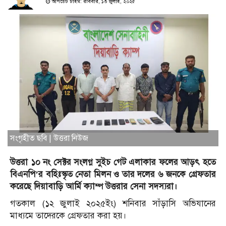
আপডেট টাইম: রবিবার, ১৩ জুলাই, ২০২৫
সংগৃহীত ছবি | উত্তরা নিউজ
উত্তরা ১০ নং সেক্টর সংলগ্ন সুইচ গেট এলাকার ফলের আড়ৎ হতে
বিএনপি’র বহিঃস্কৃত নেতা মিলন ও তার দলের ৬ জনকে গ্রেফতার
করেছে দিয়াবাড়ি আর্মি ক্যাম্প উত্তরার সেনা সদস্যরা।
গতকাল (১২ জুলাই ২০২৫ইং) শনিবার সাঁড়াসি অভিযানের
মাধ্যমে তাদেরকে গ্রেফতার করা হয়।