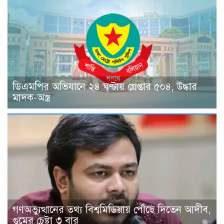
ডিএমপির অভিযানে ২৪ ঘণ্টায় গ্রেপ্তার ৫০৪, উদ্ধার
মাদক-অস্ত্র
গণঅভ্যুত্থানের তথ্য বিশ্বমিডিয়ায় পৌঁছে দিতেন আদীব,
গুমের চেষ্টা ৩ বার