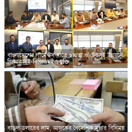
বাংলাদেশের গার্মেন্টস খাতে স্বচ্ছতা ও টেকসই উন্নয়নে
জিআরআই-বিজিএমইএ চুক্তি
বাড়ল ডলারের দাম, আজকের বৈদেশিক মুদ্রার বিনিময়