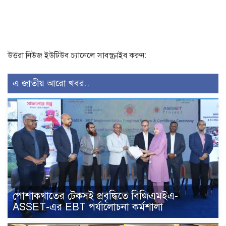
উত্তরা নিউজ ইউটিউব চ্যানেলে সাবস্ক্রাইব করুন:
এ জাতীয় আরো খবর..
পোশাকখাতের টেকসই প্রবৃদ্ধিতে বিজিএমইএ-
ASSET-এর EBT পর্যালোচনা কর্মশালা