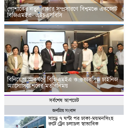
পোশাকের নতুন বাজার সম্প্রসারণে বিশ্বমঞ্চে একজোট
বিজিএমইএ- এইচএসবিসি
বিনিয়োগ আকর্ষণে বিজিএমইএ ও ওভারসিজ চাইনিজ
অ্যাসোসিয়েশনের মতবিনিময়
সর্বশেষ আপডেট
জনপ্রিয় সংবাদ
সাড়ে ৭ ঘণ্টা পর ঢাকা-ময়মনসিংহ
রুটে ট্রেন চলাচল স্বাভাবিক