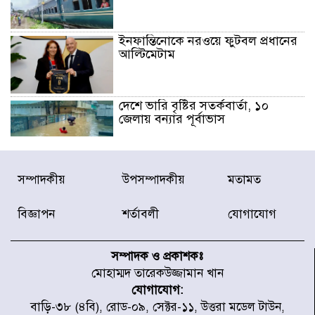
ইনফান্তিনোকে নরওয়ে ফুটবল প্রধানের
আল্টিমেটাম
দেশে ভারি বৃষ্টির সতর্কবার্তা, ১০
জেলায় বন্যার পূর্বাভাস
৫৩ নং ওয়ার্ডের সড়কে নেমপ্লেট
সম্পাদকীয়
উপসম্পাদকীয়
মতামত
স্থাপনের উদ্যোগ চান মিয়া ব্যাপারীর
বিজ্ঞাপন
শর্তাবলী
যোগাযোগ
৭ জেলায় ঝোড়ো হাওয়াসহ বজ্রবৃষ্টির
শঙ্কা
সম্পাদক ও প্রকাশকঃ
মোহাম্মদ তারেকউজ্জামান খান
যোগাযোগ:
বগুড়া ও সিলেটে সড়ক দুর্ঘটনায় নিহত
বাড়ি-৩৮ (৪বি), রোড-০৯, সেক্টর-১১, উত্তরা মডেল টাউন,
১৫