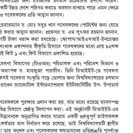
রবরাহের জন্য ইউজিসির চলমান প্রচেষ্টারও প্রশংসা করেন।
কটি উন্নত দেশে পরিণত করতে অবদান রাখতে পারে এমন ক্ষেত্রে
ও গবেষকদের প্রতি আহ্বান জানান।
া ও চেয়ারম্যান ড. মোঃ সবুর খান গবেষকদের পেটেন্টের জন্য যেতে
 করার আহ্বান জানান। প্রফেসর ড. এম লুৎফর রহমান জানান,
কোটি টাকা বরাদ্দ করা হযয়েছে। স্কোপাস/আইএসআই-ইনডেক্সড
ংখ্যক প্রকাশনার স্বীকৃতি হিসাবে গবেষকদের মধ্যে প্রায় ৯২লক্ষ
ই কিউ ১ এবং কিউ বিভাগে প্রকাশিত হয়েছে।
র গবেষণা বিভাগের (ডিওআর) পরিচালক এবং পরিবেশ বিজ্ঞান ও
গী অধ্যাপক ড. মাহফুজা পারভীন। তিনি ডিআইইউ-তে গবেষণা
টেকসই গবেষণা সংস্কৃতি গড়ে তোলার জন্য বিশ্ববিদ্যালয়ের চলমান
ব্য রাখেন ড্যাফোডিল ইন্টারন্যাশনাল ইউনিভার্সিটির উপ- উপাচার্য
ষককে পুরষ্কার প্রদান করা হয়, যার মধ্যে রয়েছে মানসম্পন্ন
িন্ন বিভাগে শ্রেষ্ঠত্ব উদযাপন করা। এই অনুষ্ঠানটি ডিআইইউ-এর
দ্ভাবনকে অনুপ্রাণিত করার যাত্রায় একটি গুরুত্বপূর্ণ মাইলফলক
ার মান নির্ধারণ করে চলেছে, তাই বিশ্ববিদ্যালয়টি স্থানীয়
্য তার অনুষদ এবং গবেষকদের ক্ষমতায়নের প্রতিশ্রæতি পুনর্ব্যক্ত