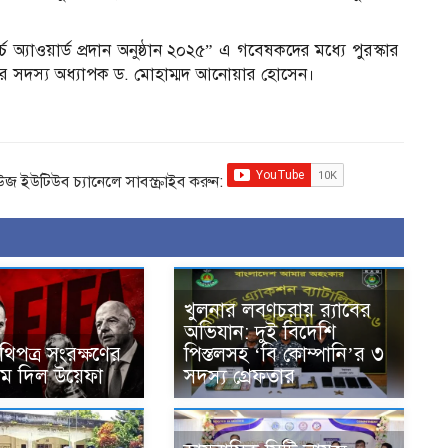
যাওয়ার্ড প্রদান অনুষ্ঠান ২০২৫” এ গবেষকদের মধ্যে পুরস্কার
শনের সদস্য অধ্যাপক ড. মোহাম্মদ আনোয়ার হোসেন।
িউজ ইউটিউব চ্যানেলে সাবস্ক্রাইব করুন:
খুলনার লবণচরায় র‍্যাবের
অভিযান: দুই বিদেশি
িপত্র সংরক্ষণের
পিস্তলসহ ‘বি কোম্পানি’র ৩
াম দিল উয়েফা
সদস্য গ্রেফতার