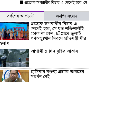
প্রত্যেক অপরাধীর বিচার এ দেশেই হবে, সে যত শক্তিশালীই হোক না কেন,
সর্বশেষ আপডেট
জনপ্রিয় সংবাদ
প্রত্যেক অপরাধীর বিচার এ
দেশেই হবে, সে যত শক্তিশালীই
হোক না কেন, চট্টগ্রামে জুলাই
গণঅভ্যুত্থান দিবসে প্রতিমন্ত্রী মীর
হেলাল
আগামী ৫ দিন বৃষ্টির আভাস
হাসিনার বক্তব্য প্রচারে ভারতের
সমর্থন নেই
জুলাই গণঅভ্যুত্থানে আহত যোদ্ধা
মিতুর খোঁজ নিলেন প্রধানমন্ত্রী
উত্তরায় জুলাই গণঅভ্যুত্থানের ৯২