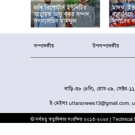
জবি রিপোর্টার্স ইউনিটির
মাদক, ইভ
আহ্বায়ক আবু বকর সম্পদ,
বাল্যবিয়ে
সদস্যসচিব মাহফুজ
সুপারের ক
সম্পাদকীয়
উপসম্পাদকীয়
বাড়ি-৩৮ (৪বি), রোড-০৯, সেক্টর-১
ই-মেইলঃ uttaranews13@gmail.com, 
© সর্বস্বত্ব স্বত্বাধিকার সংরক্ষিত ২০১৩-২০২৫ | Technica