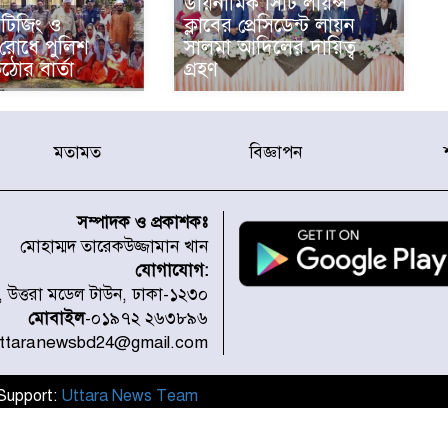
ডায়নামিক সিটি লায়ন্স
টিজিং ও
ক্লাবের প্রেসিডেন্ট লায়ন
 রোধে পুলিশ
সালমা আদিলের দায়িত্ব
ঠোর বার্তা
গ্রহণ
মতামত
বিজ্ঞাপন
সম্পাদক ও প্রকাশকঃ
মোহাম্মদ তারেকউজ্জামান খান
যোগাযোগ:
১, উত্তরা মডেল টাউন, ঢাকা-১২৩০
মোবাইল
-০১৯৭২ ২৬৩৮৯৬
uttaranewsbd24@gmail.com
l Support:
Uttara News Team