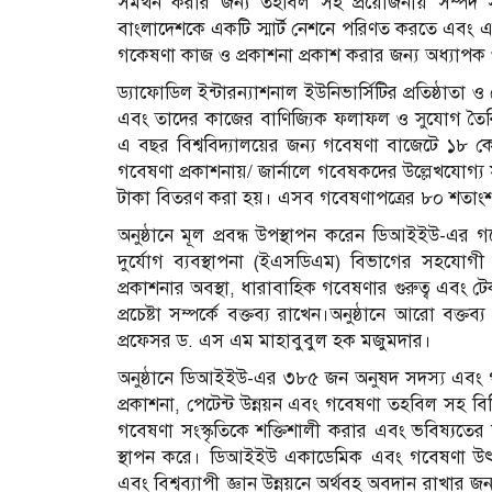
সমর্থন করার জন্য তহবিল সহ প্রয়োজনীয় সম্পদ স
বাংলাদেশকে একটি স্মার্ট নেশনে পরিণত করতে এবং এ
গকেষণা কাজ ও প্রকাশনা প্রকাশ করার জন্য অধ্যাপক 
ড্যাফোডিল ইন্টারন্যাশনাল ইউনিভার্সিটির প্রতিষ্ঠাত
এবং তাদের কাজের বাণিজ্যিক ফলাফল ও সুযোগ তৈরি
এ বছর বিশ্ববিদ্যালয়ের জন্য গবেষণা বাজেটে ১৮ 
গবেষণা প্রকাশনায়/ জার্নালে গবেষকদের উল্লেখযোগ্য স
টাকা বিতরণ করা হয়। এসব গবেষণাপত্রের ৮০ শতাংশ
অনুষ্ঠানে মূল প্রবন্ধ উপস্থাপন করেন ডিআইইউ-এ
দুর্যোগ ব্যবস্থাপনা (ইএসডিএম) বিভাগের সহযো
প্রকাশনার অবস্থা, ধারাবাহিক গবেষণার গুরুত্ব এবং 
প্রচেষ্টা সম্পর্কে বক্তব্য রাখেন।অনুষ্ঠানে আরো বক্ত
প্রফেসর ড. এস এম মাহাবুবুল হক মজুমদার।
অনুষ্ঠানে ডিআইইউ-এর ৩৮৫ জন অনুষদ সদস্য এবং গবে
প্রকাশনা, পেটেন্ট উন্নয়ন এবং গবেষণা তহবিল সহ বিভ
গবেষণা সংস্কৃতিকে শক্তিশালী করার এবং ভবিষ্যতের উ
স্থাপন করে। ডিআইইউ একাডেমিক এবং গবেষণা উৎকর্ষত
এবং বিশ্বব্যাপী জ্ঞান উন্নয়নে অর্থবহ অবদান রাখার জন