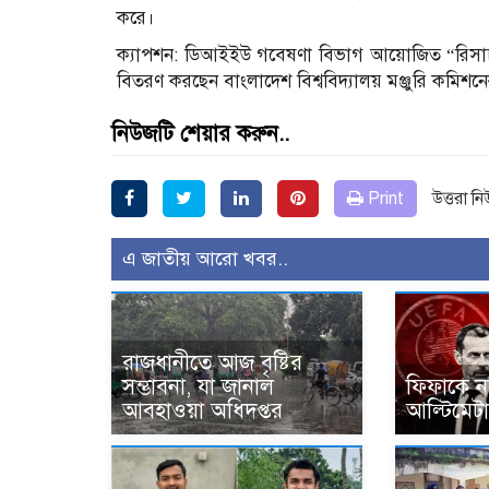
করে।
ক্যাপশন: ডিআইইউ গবেষণা বিভাগ আয়োজিত “রিসার্চ অ্
বিতরণ করছেন বাংলাদেশ বিশ্ববিদ্যালয় মঞ্জুরি কমি
নিউজটি শেয়ার করুন..
Print
উত্তরা ন
এ জাতীয় আরো খবর..
রাজধানীতে আজ বৃষ্টির
সম্ভাবনা, যা জানাল
ফিফাকে নথ
আবহাওয়া অধিদপ্তর
আল্টিমেট