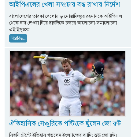
আইপিএলের খেলা সম্প্রচার বন্ধ রাখার নির্দেশ
বাংলাদেশের তারকা খেলোয়াড় মোস্তাফিজুর রহমানকে আইপিএল
থেকে বাদ দেওয়া নিয়ে চারদিকে চলছে আলোচনা-সমালোচনা।
এই ইস্যুকে
বিস্তারিত...
ঐতিহাসিক সেঞ্চুরিতে পন্টিংকে ছুঁলেন জো রুট
সিডনি টেস্টে ইতিহাস গড়লেন ইংল্যান্ডের ব্যাটিং স্তম্ভ জো রুট।