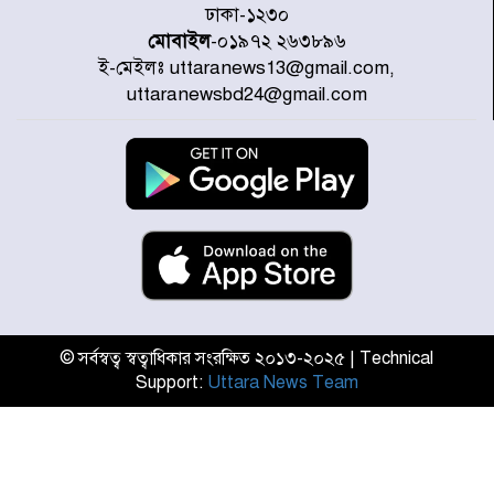
ভেবে মজুদ করবেন : আইনমন্ত্রী
ঢাকা-১২৩০
মোবাইল
-০১৯৭২ ২৬৩৮৯৬
ই-মেইলঃ uttaranews13@gmail.com,
আন্তর্জাতিক আদিবাসী দিবস: রাষ্ট্রের
uttaranewsbd24@gmail.com
দায়িত্ব ও দায়বদ্ধতা II – মং এ খেন
মংমং
যৌথ প্রতিরক্ষা চুক্তি স্বাক্ষর করেছে
সৌদি-তুরস্ক-পাকিস্তান
সাড়ে ৭ ঘণ্টা পর ঢাকা-ময়মনসিংহ
রুটে ট্রেন চলাচল স্বাভাবিক
© সর্বস্বত্ব স্বত্বাধিকার সংরক্ষিত ২০১৩-২০২৫ | Technical
Support:
Uttara News Team
ইনফান্তিনোকে নরওয়ে ফুটবল প্রধানের
আল্টিমেটাম