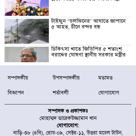
টাইফুন ‘ডলফিনের’ আঘাতে জাপানে
৫ আহত, চীনে বন্দর বন্ধ
চিকিৎসা খাতে জিডিপির ৫ শতাংশ
বরাদ্দের ঘোষণা স্থানীয় সরকার মন্ত্রীর
জুলাই জাদুঘর ঘুরে দেখলেন এনসিপি
সম্পাদকীয়
উপসম্পাদকীয়
মতামত
নেতারা
বিজ্ঞাপন
শর্তাবলী
যোগাযোগ
যুক্তরাষ্ট্রে দাবানল নেভাতে গিয়ে
হেলিকপ্টার বিধ্বস্ত, নিহত ১
সম্পাদক ও প্রকাশকঃ
মোহাম্মদ তারেকউজ্জামান খান
যোগাযোগ:
মজুদদারের সর্বোচ্চ শাস্তি মৃত্যুদণ্ড, তাই
বাড়ি-৩৮ (৪বি), রোড-০৯, সেক্টর-১১, উত্তরা মডেল টাউন,