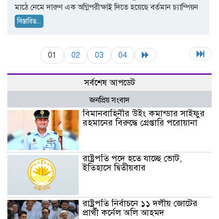
মাঠে নেমে দারুণ এক অগ্নিপরীক্ষাই দিতে হয়েছে বর্তমান চ্যাম্পিয়ন
বিস্তারিত...
01
02
03
04
সর্বশেষ আপডেট
জনপ্রিয় সংবাদ
বিমানবাহিনীর উইং কমান্ডার সাইফুর
রহমানের বিরুদ্ধে গ্রেপ্তারি পরোয়ানা
রাষ্ট্রপতি পদে হতে যাচ্ছে ভোট,
ইতিহাসে দ্বিতীয়বার
রাষ্ট্রপতি নির্বাচনে ১১ দলীয় জোটের
প্রার্থী কর্নেল অলি আহমদ