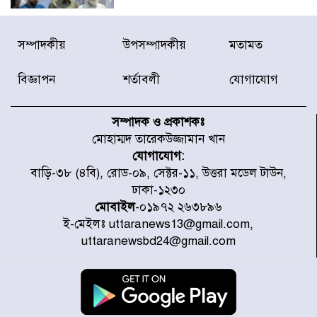
ডিএনসিসির সঙ্গে সমন্বয়ে পরিচ্ছন্নতার
সম্পাদকীয়
উপসম্পাদকীয়
মতামত
নতুন উদ্যোগ নিকুঞ্জ-টানপাড়ায়
বিজ্ঞাপন
শর্তাবলী
যোগাযোগ
নবনির্বাচিত কার্যনির্বাহী পরিষদের
উদ্যোগে উত্তরা ১৩ নং সেক্টর-এ
সম্পাদক ও প্রকাশকঃ
পরিষ্কার-পরিচ্ছন্নতা অভিযান
মোহাম্মদ তারেকউজ্জামান খান
যোগাযোগ:
ডিএমপির অভিযানে ২৪ ঘণ্টায় গ্রেপ্তার
বাড়ি-৩৮ (৪বি), রোড-০৯, সেক্টর-১১, উত্তরা মডেল টাউন,
৫০৪, উদ্ধার মাদক-অস্ত্র
ঢাকা-১২৩০
মোবাইল
-০১৯৭২ ২৬৩৮৯৬
ই-মেইলঃ uttaranews13@gmail.com,
সন্দ্বীপের চরে বিপদে পড়া কচ্ছপ উদ্ধার
uttaranewsbd24@gmail.com
সাগরে অবমুক্ত
মাতারবাড়ী পৌঁছে নির্ধারিত কর্মসূচিতে
যোগ দিয়েছেন প্রধানমন্ত্রী