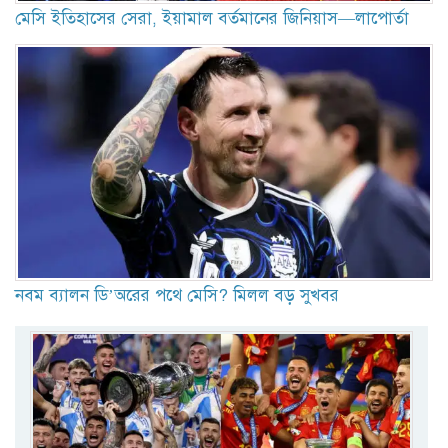
মেসি ইতিহাসের সেরা, ইয়ামাল বর্তমানের জিনিয়াস—লাপোর্তা
নবম ব্যালন ডি’অরের পথে মেসি? মিলল বড় সুখবর