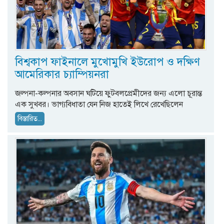
বিশ্বকাপ ফাইনালে মুখোমুখি ইউরোপ ও দক্ষিণ
আমেরিকার চ্যাম্পিয়নরা
জল্পনা-কল্পনার অবসান ঘটিয়ে ফুটবলপ্রেমীদের জন্য এলো চূরান্ত
এক সুখবর। ভাগ্যবিধাতা যেন নিজ হাতেই লিখে রেখেছিলেন
বিস্তারিত...