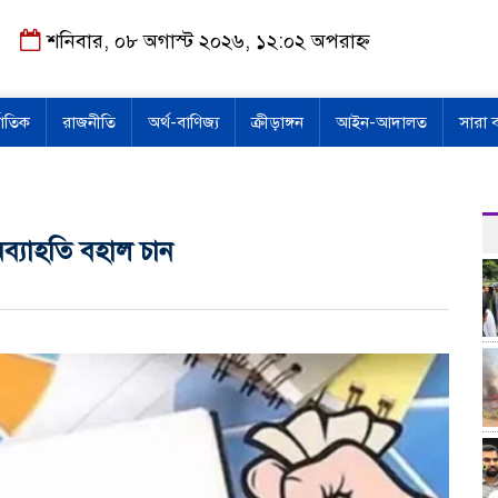
শনিবার, ০৮ অগাস্ট ২০২৬, ১২:০২ অপরাহ্ন
জাতিক
রাজনীতি
অর্থ-বাণিজ্য
ক্রীড়াঙ্গন
আইন-আদালত
সারা 
্যাহতি বহাল চান