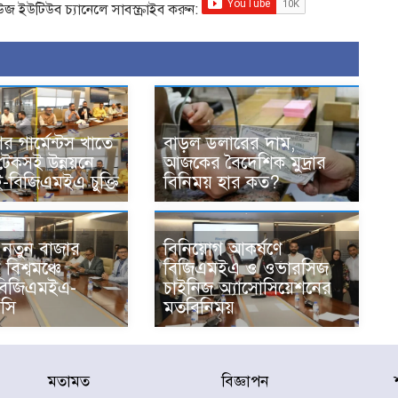
িউজ ইউটিউব চ্যানেলে সাবস্ক্রাইব করুন:
র গার্মেন্টস খাতে
বাড়ল ডলারের দাম,
 টেকসই উন্নয়নে
আজকের বৈদেশিক মুদ্রার
বিজিএমইএ চুক্তি
বিনিময় হার কত?
নতুন বাজার
বিনিয়োগ আকর্ষণে
 বিশ্বমঞ্চে
বিজিএমইএ ও ওভারসিজ
িজিএমইএ-
চাইনিজ অ্যাসোসিয়েশনের
সি
মতবিনিময়
মতামত
বিজ্ঞাপন