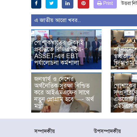
Print
উত্তরা ন
এ জাতীয় আরো খবর..
পোশাকখাতের টেকসই
প্রবৃদ্ধিতে বিজিএমইএ-
বাংলাদেশে
ASSET-এর EBT
স্বচ্ছতা ও
পর্যালোচনা কর্মশালা
জিআরআই-
জনস্বার্থ ও দেশের
অর্থনৈতিক সুরক্ষা নিশ্চিত
পোশাকের 
করে আইএমএফের সাথে
সম্প্রসারণে
নতুন প্রোগ্রাম হবে —- অর্থ
একজোট ব
মন্ত্রী
এইচএসবি
সম্পাদকীয়
উপসম্পাদকীয়