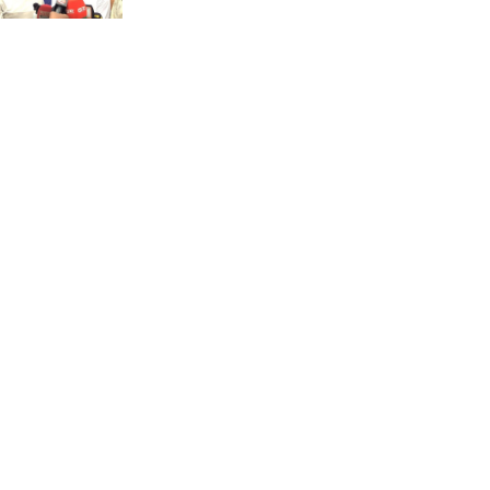
আন্তর্জাতিক আদিবাসী দিবস:
রাষ্ট্রের দায়িত্ব ও দায়বদ্ধতা II –
মং এ খেন মংমং
যৌথ প্রতিরক্ষা চুক্তি স্বাক্ষর
করেছে সৌদি-তুরস্ক-পাকিস্তান
সাড়ে ৭ ঘণ্টা পর ঢাকা-
ময়মনসিংহ রুটে ট্রেন চলাচল
স্বাভাবিক
ইনফান্তিনোকে নরওয়ে ফুটবল
প্রধানের আল্টিমেটাম
দেশে ভারি বৃষ্টির সতর্কবার্তা, ১০
জেলায় বন্যার পূর্বাভাস
৫৩ নং ওয়ার্ডের সড়কে নেমপ্লেট