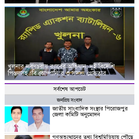
খুলনার লবণচরায় র‍্যাবের অভিযান: দুই বিদেশি
পিস্তলসহ ‘বি কোম্পানি’র ৩ সদস্য গ্রেফতার
সর্বশেষ আপডেট
জনপ্রিয় সংবাদ
জাতীয় সাংবাদিক সংস্থার পিরোজপুর
জেলা কমিটি অনুমোদন
গণঅভ্যুত্থানের তথ্য বিশ্বমিডিয়ায় পৌঁছে