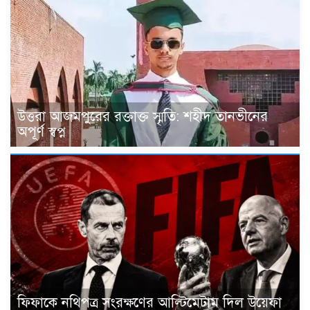
উত্তরা আজমপুরের রক্তাক্ত স্মৃতি: শহীদ তানভীনের
অপূর্ণ স্বপ্ন
ফিফাকে নথিপত্র সংরক্ষণের আল্টিমেটাম দিল উয়েফা