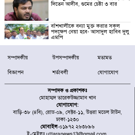
দিতেন আদীব, গুমের চেষ্টা ৩ বার
বাঁশখালীকে বন্যা মুক্ত করার সকল
পদক্ষেপ নেয়া হবে- আসাদুল হাবিব দুলু
এমপি
বিদ্যুৎ-জ্বালানি খাতে অস্থিরতা তৈরির
সম্পাদকীয়
উপসম্পাদকীয়
মতামত
চেষ্টা করছে একটি চক্র : প্রধানমন্ত্রী
বিজ্ঞাপন
শর্তাবলী
যোগাযোগ
টাইফুন ‘ডলফিনের’ আঘাতে জাপানে
৫ আহত, চীনে বন্দর বন্ধ
সম্পাদক ও প্রকাশকঃ
মোহাম্মদ তারেকউজ্জামান খান
যোগাযোগ:
চিকিৎসা খাতে জিডিপির ৫ শতাংশ
বাড়ি-৩৮ (৪বি), রোড-০৯, সেক্টর-১১, উত্তরা মডেল টাউন,
বরাদ্দের ঘোষণা স্থানীয় সরকার মন্ত্রীর
ঢাকা-১২৩০
মোবাইল
-০১৯৭২ ২৬৩৮৯৬
ই-মেইলঃ uttaranews13@gmail.com,