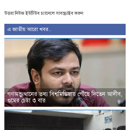
উত্তরা নিউজ ইউটিউব চ্যানেলে সাবস্ক্রাইব করুন:
এ জাতীয় আরো খবর..
গণঅভ্যুত্থানের তথ্য বিশ্বমিডিয়ায় পৌঁছে দিতেন আদীব,
গুমের চেষ্টা ৩ বার