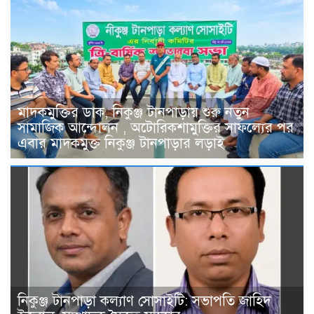
মাদকমুক্তির ডাক, নিকুঞ্জ টানপাড়ায় শুরু নতুন
সামাজিক আন্দোলন , অটোরিকশামুক্তির সাফল্যের পর
এবার মাদকমুক্ত নিকুঞ্জ টানপাড়ার লড়াই
নিকুঞ্জ টানপাড়া কল্যাণ সোসাইটি: সভাপতি জাহিদ