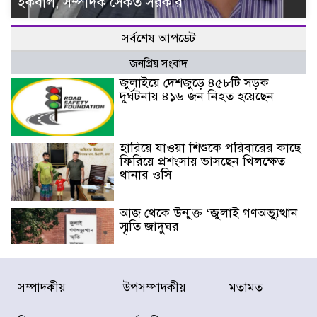
ইকবাল, সম্পাদক সৈকত সরকার
সর্বশেষ আপডেট
জনপ্রিয় সংবাদ
জুলাইয়ে দেশজুড়ে ৪৫৮টি সড়ক
দুর্ঘটনায় ৪১৬ জন নিহত হয়েছেন
হারিয়ে যাওয়া শিশুকে পরিবারের কাছে
ফিরিয়ে প্রশংসায় ভাসছেন খিলক্ষেত
থানার ওসি
আজ থেকে উন্মুক্ত ‘জুলাই গণঅভ্যুত্থান
স্মৃতি জাদুঘর
রাজধানীর উত্তরা আঞ্চলিক পাসপোর্ট
সম্পাদকীয়
উপসম্পাদকীয়
মতামত
অফিসের সামনে দালাল চক্রের ১৩ জন
সদস্যকে বিভিন্ন মেয়াদে সাজা প্রদান