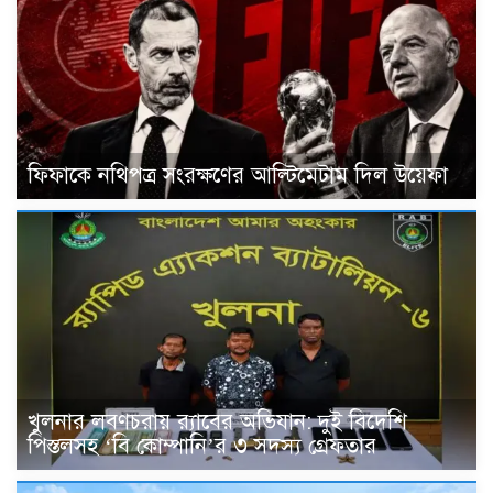
ফিফাকে নথিপত্র সংরক্ষণের আল্টিমেটাম দিল উয়েফা
খুলনার লবণচরায় র‍্যাবের অভিযান: দুই বিদেশি
পিস্তলসহ ‘বি কোম্পানি’র ৩ সদস্য গ্রেফতার