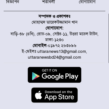
করেছে র‌্যাব-১
বিজ্ঞাপন
শর্তাবলী
যোগাযোগ
হরমুজ প্রণালি নিয়ে ওমানের সঙ্গে চুক্তি
চূড়ান্ত পর্যায়ে : ইরান
সম্পাদক ও প্রকাশকঃ
মোহাম্মদ তারেকউজ্জামান খান
যোগাযোগ:
প্রত্যেক অপরাধীর বিচার এ দেশেই
বাড়ি-৩৮ (৪বি), রোড-০৯, সেক্টর-১১, উত্তরা মডেল টাউন,
হবে, সে যত শক্তিশালীই হোক না কেন,
ঢাকা-১২৩০
চট্টগ্রামে জুলাই গণঅভ্যুত্থান দিবসে
প্রতিমন্ত্রী মীর হেলাল
মোবাইল
-০১৯৭২ ২৬৩৮৯৬
ই-মেইলঃ uttaranews13@gmail.com,
আগামী ৫ দিন বৃষ্টির আভাস
uttaranewsbd24@gmail.com
হাসিনার বক্তব্য প্রচারে ভারতের সমর্থন
নেই
জুলাই গণঅভ্যুত্থানে আহত যোদ্ধা
মিতুর খোঁজ নিলেন প্রধানমন্ত্রী