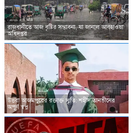
রাজধানীতে আজ বৃষ্টির সম্ভাবনা, যা জানাল আবহাওয়া
অধিদপ্তর
উত্তরা আজমপুরের রক্তাক্ত স্মৃতি: শহীদ তানভীনের
অপূর্ণ স্বপ্ন