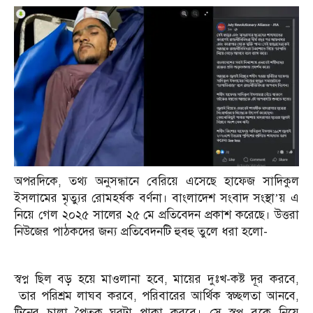
অপরদিকে, তথ্য অনুসন্ধানে বেরিয়ে এসেছে হাফেজ সাদিকুল
ইসলামের মৃত্যুর রোমহর্ষক বর্ণনা। বাংলাদেশ সংবাদ সংস্থা’য় এ
নিয়ে গেল ২০২৫ সালের ২৫ মে প্রতিবেদন প্রকাশ করেছে। উত্তরা
নিউজের পাঠকদের জন্য প্রতিবেদনটি হুবহু তুলে ধরা হলো-
স্বপ্ন ছিল বড় হয়ে মাওলানা হবে, মায়ের দুঃখ-কষ্ট দূর করবে,
তার পরিশ্রম লাঘব করবে, পরিবারের আর্থিক স্বচ্ছলতা আনবে,
টিনের চালা পৈতৃক ঘরটা পাকা করবে। সে স্বপ্ন বুকে নিয়ে