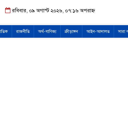
রবিবার, ০৯ অগাস্ট ২০২৬, ০৭:১৬ অপরাহ্ন
জাতিক
রাজনীতি
অর্থ-বাণিজ্য
ক্রীড়াঙ্গন
আইন-আদালত
সারা 