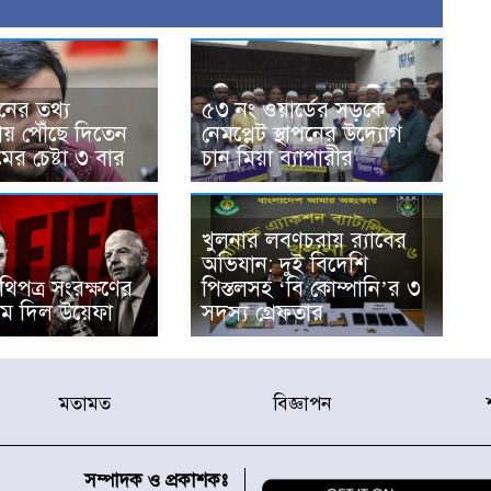
ানের তথ্য
৫৩ নং ওয়ার্ডের সড়কে
য়ায় পৌঁছে দিতেন
নেমপ্লেট স্থাপনের উদ্যোগ
ের চেষ্টা ৩ বার
চান মিয়া ব্যাপারীর
খুলনার লবণচরায় র‍্যাবের
অভিযান: দুই বিদেশি
িপত্র সংরক্ষণের
পিস্তলসহ ‘বি কোম্পানি’র ৩
াম দিল উয়েফা
সদস্য গ্রেফতার
মতামত
বিজ্ঞাপন
সম্পাদক ও প্রকাশকঃ