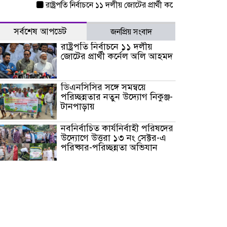
রাষ্ট্রপতি নির্বাচনে ১১ দলীয় জোটের প্রার্থী কর্নেল অলি আহমদ
ডিএন
সর্বশেষ আপডেট
জনপ্রিয় সংবাদ
রাষ্ট্রপতি নির্বাচনে ১১ দলীয়
জোটের প্রার্থী কর্নেল অলি আহমদ
ডিএনসিসির সঙ্গে সমন্বয়ে
পরিচ্ছন্নতার নতুন উদ্যোগ নিকুঞ্জ-
টানপাড়ায়
নবনির্বাচিত কার্যনির্বাহী পরিষদের
উদ্যোগে উত্তরা ১৩ নং সেক্টর-এ
পরিষ্কার-পরিচ্ছন্নতা অভিযান
ডিএমপির অভিযানে ২৪ ঘণ্টায়
গ্রেপ্তার ৫০৪, উদ্ধার মাদক-অস্ত্র
সন্দ্বীপের চরে বিপদে পড়া কচ্ছপ
উদ্ধার সাগরে অবমুক্ত