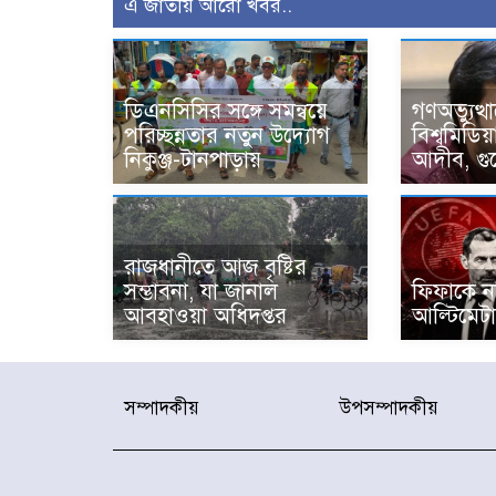
এ জাতীয় আরো খবর..
ডিএনসিসির সঙ্গে সমন্বয়ে
গণঅভ্যুত্থ
পরিচ্ছন্নতার নতুন উদ্যোগ
বিশ্বমিডি
নিকুঞ্জ-টানপাড়ায়
আদীব, গুম
রাজধানীতে আজ বৃষ্টির
সম্ভাবনা, যা জানাল
ফিফাকে নথ
আবহাওয়া অধিদপ্তর
আল্টিমেট
সম্পাদকীয়
উপসম্পাদকীয়