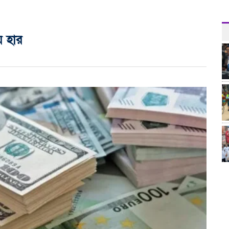
় হার