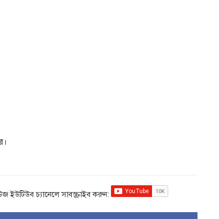
রে।
িউজ ইউটিউব চ্যানেলে সাবস্ক্রাইব করুন: