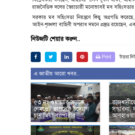
রাজনৈতিক দলের স্বৈরাচারী মনোভাবই মব সহিংসতার
সরকার মব সহিংসতা নিয়ন্ত্রণে কিছু অগ্রগতি করেছ
আইন-শৃঙ্খলা বাহিনী অপরাধ দমনে প্রস্তুত রয়েছেন, এবং 
নিউজটি শেয়ার করুন..
Print
উত্তরা ন
এ জাতীয় আরো খবর..
৫৩ নং ওয়ার্ডের সড়কে
রাজধানীতে
নেমপ্লেট স্থাপনের উদ্যোগ
সম্ভাবনা,
চান মিয়া ব্যাপারীর
আবহাওয়া 