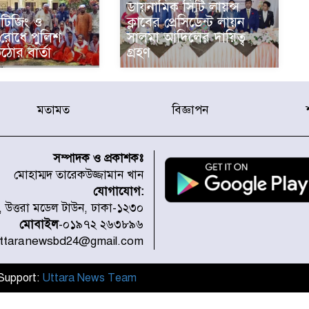
ডায়নামিক সিটি লায়ন্স
টিজিং ও
ক্লাবের প্রেসিডেন্ট লায়ন
 রোধে পুলিশ
সালমা আদিলের দায়িত্ব
ঠোর বার্তা
গ্রহণ
মতামত
বিজ্ঞাপন
সম্পাদক ও প্রকাশকঃ
মোহাম্মদ তারেকউজ্জামান খান
যোগাযোগ:
১, উত্তরা মডেল টাউন, ঢাকা-১২৩০
মোবাইল
-০১৯৭২ ২৬৩৮৯৬
uttaranewsbd24@gmail.com
l Support:
Uttara News Team