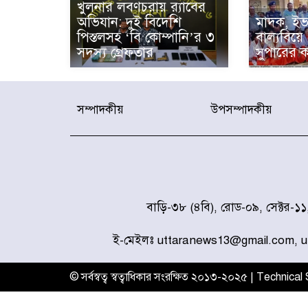
খুলনার লবণচরায় র‍্যাবের
অভিযান: দুই বিদেশি
মাদক, ইভ
পিস্তলসহ ‘বি কোম্পানি’র ৩
বাল্যবিয়ে
সদস্য গ্রেফতার
সুপারের ক
সম্পাদকীয়
উপসম্পাদকীয়
বাড়ি-৩৮ (৪বি), রোড-০৯, সেক্টর-১
ই-মেইলঃ uttaranews13@gmail.com, 
© সর্বস্বত্ব স্বত্বাধিকার সংরক্ষিত ২০১৩-২০২৫ | Technica