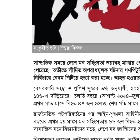
সংগৃহীত ছবি | উত্তরা নিউজ
সাম্প্রতিক সময়ে দেশে মব সহিংসতা ভয়াবহ মাত্রায় পৌঁছে
পেয়েছে। অতীতে সীমিত অপরাধমূলক ঘটনায় গণপিটুনি
নির্বিচারে বেদম পিটিয়ে হত্যা করা হচ্ছে। আহত হওয়
বেসরকারি সংস্থা ও পুলিশ সূত্রের তথ্য অনুযায়ী, ২
১৪৬-এ দাঁড়িয়েছে। চলতি বছরে (আগস্ট ২০২৪–জুলা
প্রথম সাত মাসে নিহত ৪৭ জন হলেও, শেষ পাঁচ মাসে মৃতে
রাজনৈতিক পটপরিবর্তনের পর আইন-শৃঙ্খলা বাহিনী
বছরের প্রথম ছয় মাসে মব সহিংসতায় ৮৯ জন নিহত হয়ে
সামাজিক মনোবিজ্ঞানীদের মতে, দেশে মব জাস্টিসের ক
বিশ্লেষকরা বলছেন, আইনের শাসন দুর্বল থাকা, আইন-শৃঙ