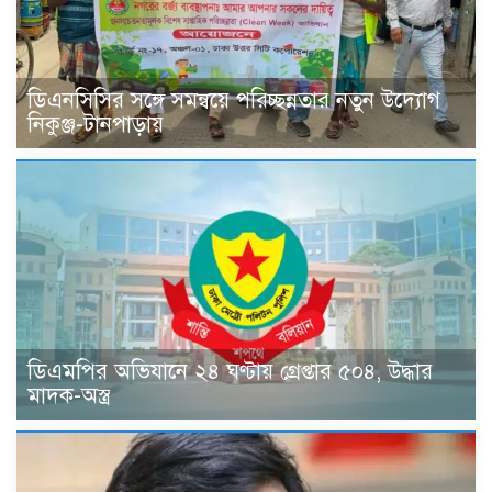
ডিএনসিসির সঙ্গে সমন্বয়ে পরিচ্ছন্নতার নতুন উদ্যোগ
নিকুঞ্জ-টানপাড়ায়
ডিএমপির অভিযানে ২৪ ঘণ্টায় গ্রেপ্তার ৫০৪, উদ্ধার
মাদক-অস্ত্র