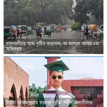
রাজধানীতে আজ বৃষ্টির সম্ভাবনা, যা জানাল আবহাওয়া
অধিদপ্তর
উত্তরা আজমপুরের রক্তাক্ত স্মৃতি: শহীদ তানভীনের