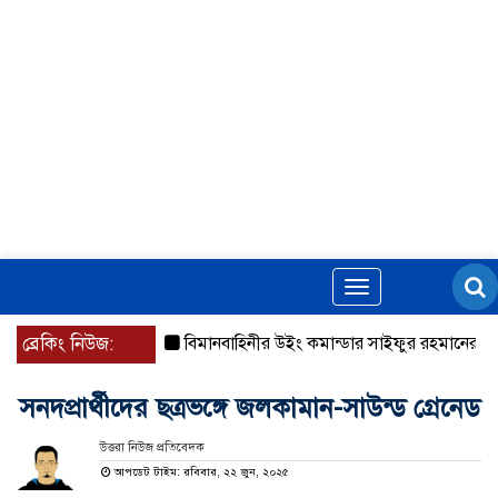
Toggle
navigation
ব্রেকিং নিউজ:
বিমানবাহিনীর উইং কমান্ডার সাইফুর রহমানের বিরুদ্ধে গ্
সনদপ্রার্থীদের ছত্রভঙ্গে জলকামান-সাউন্ড গ্রেনেড
উত্তরা নিউজ প্রতিবেদক
আপডেট টাইম: রবিবার, ২২ জুন, ২০২৫