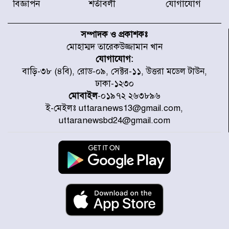
বিজ্ঞাপন
শর্তাবলী
যোগাযোগ
নবনির্বাচিত কার্যনির্বাহী পরিষদের
উদ্যোগে উত্তরা ১৩ নং সেক্টর-এ
সম্পাদক ও প্রকাশকঃ
পরিষ্কার-পরিচ্ছন্নতা অভিযান
মোহাম্মদ তারেকউজ্জামান খান
যোগাযোগ:
ডিএমপির অভিযানে ২৪ ঘণ্টায় গ্রেপ্তার
বাড়ি-৩৮ (৪বি), রোড-০৯, সেক্টর-১১, উত্তরা মডেল টাউন,
৫০৪, উদ্ধার মাদক-অস্ত্র
ঢাকা-১২৩০
মোবাইল
-০১৯৭২ ২৬৩৮৯৬
ই-মেইলঃ uttaranews13@gmail.com,
সন্দ্বীপের চরে বিপদে পড়া কচ্ছপ উদ্ধার
uttaranewsbd24@gmail.com
সাগরে অবমুক্ত
মাতারবাড়ী পৌঁছে নির্ধারিত কর্মসূচিতে
যোগ দিয়েছেন প্রধানমন্ত্রী
জাতীয় সাংবাদিক সংস্থার পিরোজপুর
জেলা কমিটি অনুমোদন