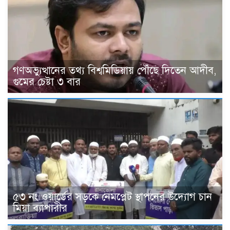
গণঅভ্যুত্থানের তথ্য বিশ্বমিডিয়ায় পৌঁছে দিতেন আদীব,
গুমের চেষ্টা ৩ বার
৫৩ নং ওয়ার্ডের সড়কে নেমপ্লেট স্থাপনের উদ্যোগ চান
মিয়া ব্যাপারীর