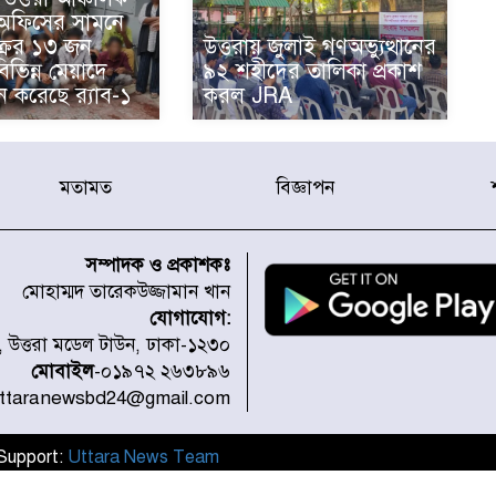
 অফিসের সামনে
্রের ১৩ জন
উত্তরায় জুলাই গণঅভ্যুত্থানের
িভিন্ন মেয়াদে
৯২ শহীদের তালিকা প্রকাশ
ন করেছে র‌্যাব-১
করল JRA
মতামত
বিজ্ঞাপন
সম্পাদক ও প্রকাশকঃ
মোহাম্মদ তারেকউজ্জামান খান
যোগাযোগ:
১, উত্তরা মডেল টাউন, ঢাকা-১২৩০
মোবাইল
-০১৯৭২ ২৬৩৮৯৬
uttaranewsbd24@gmail.com
l Support:
Uttara News Team