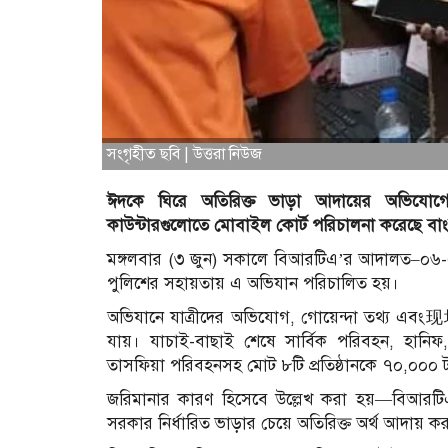
সংগৃহীত ছবি | উত্তরা নিউজ
ঈদকে ঘিরে অতিরিক্ত ভাড়া আদায়ের অভিযোগে রা
কাউন্টারগুলোতে মোবাইল কোর্ট পরিচালনা করেছে বা
মঙ্গলবার (৩ জুন) সকালে বিআরটিএ’র আদালত–০৬-এর নি
পুলিশের সহায়তায় এ অভিযান পরিচালিত হয়।
অভিযানে যাত্রীদের অভিযোগ, গোয়েন্দা তথ্য এবং现场
যায়। যাচাই-বাছাই শেষে সার্বিক পরিবহন, হানিফ,
তাসফিয়া পরিবহনসহ মোট ৮টি প্রতিষ্ঠানকে ৭০,০০০ 
জরিমানার কারণ হিসেবে উল্লেখ করা হয়—বিআরটিএ 
সরকার নির্ধারিত ভাড়ার চেয়ে অতিরিক্ত অর্থ আদায় ক