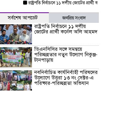
রাষ্ট্রপতি নির্বাচনে ১১ দলীয় জোটের প্রার্থী কর্নেল অলি আহমদ
ডি
সর্বশেষ আপডেট
জনপ্রিয় সংবাদ
রাষ্ট্রপতি নির্বাচনে ১১ দলীয়
জোটের প্রার্থী কর্নেল অলি আহমদ
ডিএনসিসির সঙ্গে সমন্বয়ে
পরিচ্ছন্নতার নতুন উদ্যোগ নিকুঞ্জ-
টানপাড়ায়
নবনির্বাচিত কার্যনির্বাহী পরিষদের
উদ্যোগে উত্তরা ১৩ নং সেক্টর-এ
পরিষ্কার-পরিচ্ছন্নতা অভিযান
ডিএমপির অভিযানে ২৪ ঘণ্টায়
গ্রেপ্তার ৫০৪, উদ্ধার মাদক-অস্ত্র
সন্দ্বীপের চরে বিপদে পড়া কচ্ছপ
উদ্ধার সাগরে অবমুক্ত