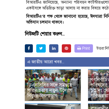
বিআরটিএ জানিয়েছে, অন্যান্য পরিবহন কাউন্টারগুলোতে
একইসঙ্গে অতিরিক্ত ভাড়া আদায় না করার বিষয়ে কঠোর 
বিআরটিএ’র পক্ষ থেকে জানানো হয়েছে, ঈদযাত্রা নির্
অভিযান চলমান থাকবে।
নিউজটি শেয়ার করুন..
Print
উত্তরা ন
এ জাতীয় আরো খবর..
নবনির্বাচিত
ডিএনসিসির সঙ্গে সমন্বয়ে
পরিষদের উ
পরিচ্ছন্নতার নতুন উদ্যোগ
১৩ নং সেক
নিকুঞ্জ-টানপাড়ায়
পরিচ্ছন্ন
রাজধানীর 