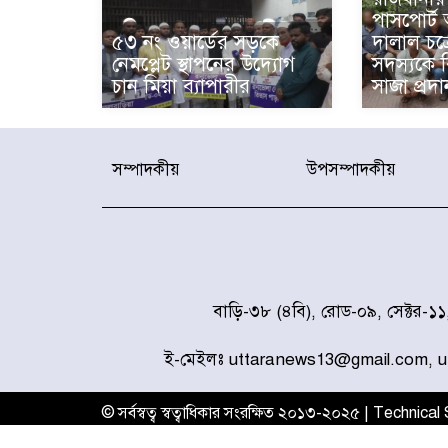
পাসপোর্ট
৫৩ নং ওয়ার্ডের সড়কে
দালাল চক
নেমপ্লেট স্থাপনের উদ্যোগ
সদস্যকে ব
চান মিয়া ব্যাপারীর
সাজা প্রদা
সম্পাদকীয়
উপসম্পাদকীয়
বাড়ি-৩৮ (৪বি), রোড-০৯, সেক্টর-১
ই-মেইলঃ uttaranews13@gmail.com, 
© সর্বস্বত্ব স্বত্বাধিকার সংরক্ষিত ২০১৩-২০২৫ | Technica