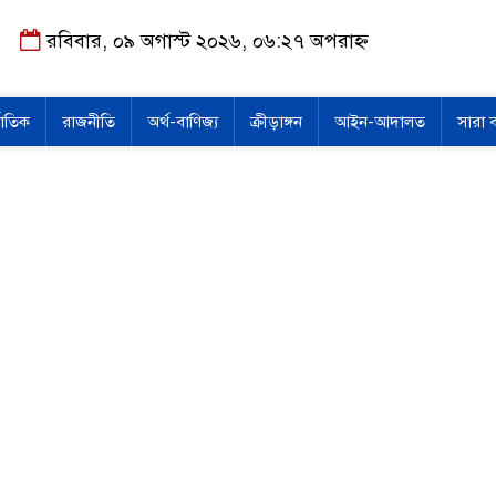
রবিবার, ০৯ অগাস্ট ২০২৬, ০৬:২৭ অপরাহ্ন
জাতিক
রাজনীতি
অর্থ-বাণিজ্য
ক্রীড়াঙ্গন
আইন-আদালত
সারা 