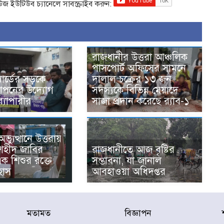
িউজ ইউটিউব চ্যানেলে সাবস্ক্রাইব করুন:
রাজধানীর উত্তরা আঞ্চলিক
পাসপোর্ট অফিসের সামনে
ার্ডের সড়কে
দালাল চক্রের ১৩ জন
স্থাপনের উদ্যোগ
সদস্যকে বিভিন্ন মেয়াদে
ব্যাপারীর
সাজা প্রদান করেছে র‌্যাব-১
্যুত্থানে উত্তরায়
ঠ শহীদ জাবির
রাজধানীতে আজ বৃষ্টির
এক শিশুর রক্তে
সম্ভাবনা, যা জানাল
হাস
আবহাওয়া অধিদপ্তর
মতামত
বিজ্ঞাপন