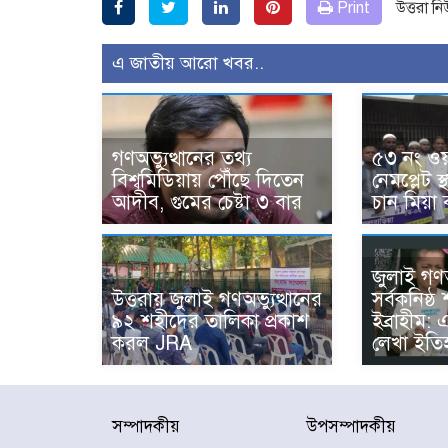
Print
উত্তরা ন
এ জাতীয় আরো খবর..
গণঅভ্যুত্থানের তথ্য
৫৩ নং ওয়
বিশ্বমিডিয়ায় পৌঁছে দিতেন
নেমপ্লেট 
আদীব, গুমের চেষ্টা ৩ বার
চান মিয়া 
জুলাই গণঅভ
উত্তরায় জুলাই গণঅভ্যুত্থানের
সর্বকনিষ্
৯২ শহীদের তালিকা প্রকাশ
ইব্রাহীম: 
করল JRA
লেখা ইতি
সম্পাদকীয়
উপসম্পাদকীয়