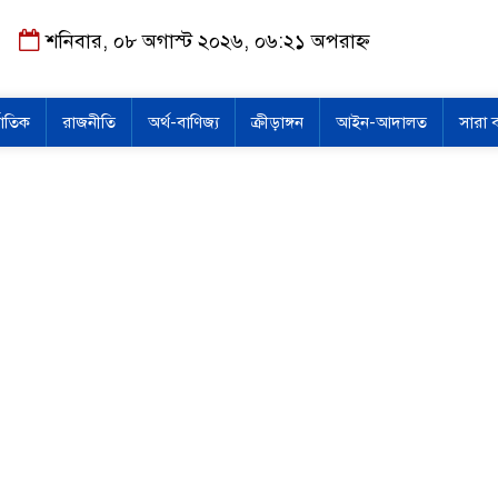
শনিবার, ০৮ অগাস্ট ২০২৬, ০৬:২১ অপরাহ্ন
জাতিক
রাজনীতি
অর্থ-বাণিজ্য
ক্রীড়াঙ্গন
আইন-আদালত
সারা 