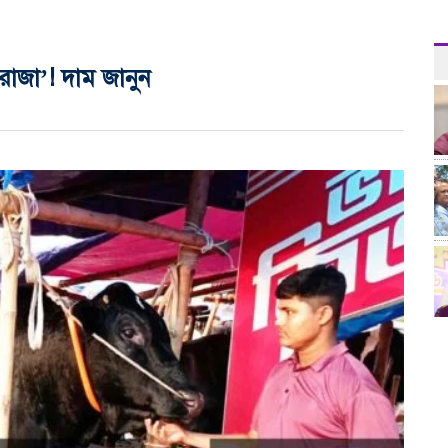
াজা’! দাম জানুন