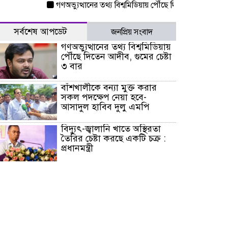
গণঅভ্যুত্থানের তথ্য বিশ্বমিডিয়ায় পৌঁছে দিতেন আদীব, গুমের চেষ্
সর্বশেষ আপডেট
জনপ্রিয় সংবাদ
গণঅভ্যুত্থানের তথ্য বিশ্বমিডিয়ায়
পৌঁছে দিতেন আদীব, গুমের চেষ্টা
৩ বার
বাঁশখালীকে বন্যা মুক্ত করার
সকল পদক্ষেপ নেয়া হবে-
আসাদুল হাবিব দুলু এমপি
বিদ্যুৎ-জ্বালানি খাতে অস্থিরতা
তৈরির চেষ্টা করছে একটি চক্র :
প্রধানমন্ত্রী
টাইফুন ‘ডলফিনের’ আঘাতে
জাপানে ৫ আহত, চীনে বন্দর বন্ধ
চিকিৎসা খাতে জিডিপির ৫
শতাংশ বরাদ্দের ঘোষণা স্থানীয়