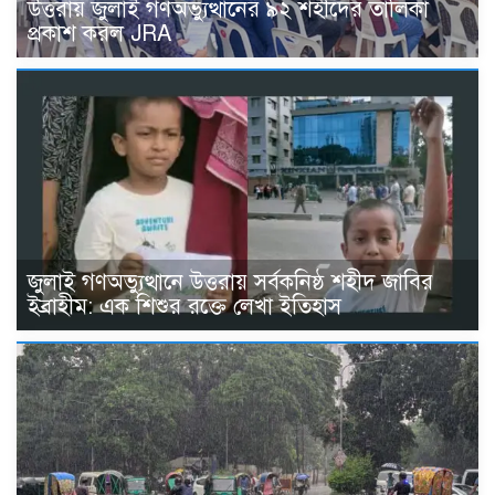
উত্তরায় জুলাই গণঅভ্যুত্থানের ৯২ শহীদের তালিকা
প্রকাশ করল JRA
জুলাই গণঅভ্যুত্থানে উত্তরায় সর্বকনিষ্ঠ শহীদ জাবির
ইব্রাহীম: এক শিশুর রক্তে লেখা ইতিহাস