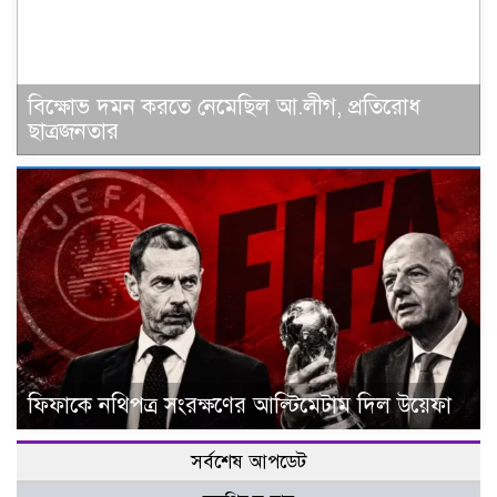
বিক্ষোভ দমন করতে নেমেছিল আ.লীগ, প্রতিরোধ
ছাত্রজনতার
ফিফাকে নথিপত্র সংরক্ষণের আল্টিমেটাম দিল উয়েফা
সর্বশেষ আপডেট