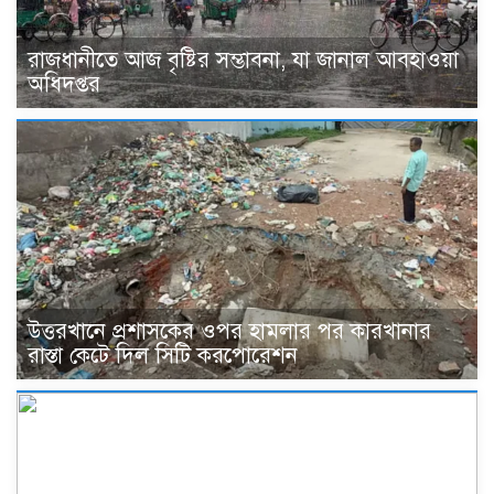
রাজধানীতে আজ বৃষ্টির সম্ভাবনা, যা জানাল আবহাওয়া
অধিদপ্তর
উত্তরখানে প্রশাসকের ওপর হামলার পর কারখানার
রাস্তা কেটে দিল সিটি করপোরেশন