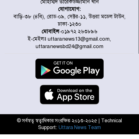
মোহাম্মদ তারেকউজ্জামান খান
যোগাযোগ:
জুলাই গণঅভ্যুত্থানে উত্তরায় সর্বকনিষ্ঠ
বাড়ি-৩৮ (৪বি), রোড-০৯, সেক্টর-১১, উত্তরা মডেল টাউন,
শহীদ জাবির ইব্রাহীম: এক শিশুর রক্তে
ঢাকা-১২৩০
লেখা ইতিহাস
মোবাইল
-০১৯৭২ ২৬৩৮৯৬
ই-মেইলঃ uttaranews13@gmail.com,
রাজধানীতে আজ বৃষ্টির সম্ভাবনা, যা
uttaranewsbd24@gmail.com
জানাল আবহাওয়া অধিদপ্তর
জুলাই গণঅভ্যুত্থানের অমর প্রতীক
শহীদ মীর মুগ্ধ
উত্তরা আজমপুরের রক্তাক্ত স্মৃতি: শহীদ
তানভীনের অপূর্ণ স্বপ্ন
© সর্বস্বত্ব স্বত্বাধিকার সংরক্ষিত ২০১৩-২০২৫ | Technical
Support:
Uttara News Team
জুলাই স্মৃতি জাদুঘর উদ্বোধন করলেন
প্রধানমন্ত্রী