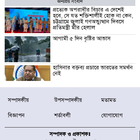
জনপ্রিয় সংবাদ
প্রত্যেক অপরাধীর বিচার এ দেশেই
হবে, সে যত শক্তিশালীই হোক না কেন,
চট্টগ্রামে জুলাই গণঅভ্যুত্থান দিবসে
প্রতিমন্ত্রী মীর হেলাল
আগামী ৫ দিন বৃষ্টির আভাস
হাসিনার বক্তব্য প্রচারে ভারতের সমর্থন
নেই
জুলাই গণঅভ্যুত্থানে আহত যোদ্ধা
সম্পাদকীয়
উপসম্পাদকীয়
মতামত
মিতুর খোঁজ নিলেন প্রধানমন্ত্রী
বিজ্ঞাপন
শর্তাবলী
যোগাযোগ
উত্তরায় জুলাই গণঅভ্যুত্থানের ৯২
শহীদের তালিকা প্রকাশ করল JRA
সম্পাদক ও প্রকাশকঃ