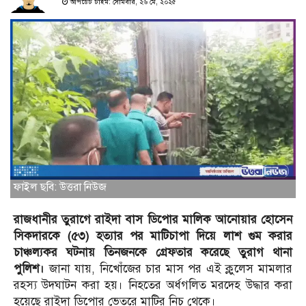
আপডেট টাইম: সোমবার, ২৬ মে, ২০২৫
ফাইল ছবি: উত্তরা নিউজ
রাজধানীর তুরাগে রাইদা বাস ডিপোর মালিক আনোয়ার হোসেন
সিকদারকে (৫৩) হত্যার পর মাটিচাপা দিয়ে লাশ গুম করার
চাঞ্চল্যকর ঘটনায় তিনজনকে গ্রেফতার করেছে তুরাগ থানা
পুলিশ।
জানা যায়, নিখোঁজের চার মাস পর এই ক্লুলেস মামলার
রহস্য উদঘাটন করা হয়। নিহতের অর্ধগলিত মরদেহ উদ্ধার করা
হয়েছে রাইদা ডিপোর ভেতরে মাটির নিচ থেকে।