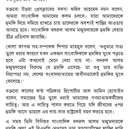
বক্তব্যে উত্তরা প্রেসক্লাবের সদস্য ফরিদ আহমেদ নয়ন বলেন,
আমরা সাংবাদিক আমাদের কলম চলবে। যারা আমাদেরকে
হুমকি দিয়ে দমিয়ে রাখতে চায় তাদেরকে অবশ্যই শাস্তির আওতায়
আনতে হবে। সাংবাদিক বদরুল আলম মজুমদারকে হুমকি দেয়ার
তীব্র প্রতিবাদ জানাচ্ছি।
খোলা কাগজ সহ-সম্পাদক শিপার মাহমুদ বলেন, ‘শুধুমাত্র সত্য
তুলে ধরার কারণে যখন একজন সাংবাদিককে হুমকির মুখে পড়তে
হবে, এটা কখনোই মেনে নেয়া যায় না। বদরুল আলম
মজুমদারের বিরুদ্ধে যে হুমকি এসেছে- তা শুধু তার ব্যক্তি
নিরাপত্তা নয়, দেশের সংবাদমাধ্যমের স্বাধীনতাকেই হুমকির মুখে
ফেলেছে।’
বক্তব্যে কালের কন্ঠ পত্রিকার রিপোর্টার আল আমিন হোসাইন
বলেন, সমাজের চিত্র তুলে ধরাই আমাদের গণমাধ্যমকর্মীদের
দায়িত্ব। আর এ দায়িত্ব পালন করতে গিয়ে যদি জীবনের ওপর
হুমকি আসে তাহলে এর দায়-ভার রাষ্ট্রকেই বহন করতে হবে।
এ সময় তিনি সিনিয়র সাংবাদিক বদরুল আলম মজুমদারকে
হুমকি দেয়া ওই বিএনপি নেতাসহ তার সহযোগীদের শাস্তির দাবি