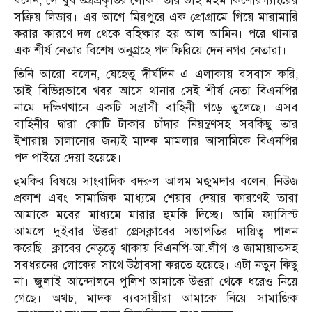
বলেন, সে খুব উগ্রপ্রকৃতির লোক। তার ভাই মইম কিশোরগ্যাংয়ের
সক্রিয় লিডার। এর আগে মিরপুরে এক প্রোগ্রামে গিয়ে মারামারি
করার কারণে দল থেকে বহিষ্কার হয় আল আমিন। পরে থানার
এক শীর্ষ নেতার বিশেষ অনুগ্রহে পদ ফিরিয়ে দেন নগর নেতারা।
তিনি আরো বলেন, যেহেতু দীর্ঘদিন এ এলাকায় বসবাস করি;
তাই বিভিন্নভাবে খবর আসে থানার সেই শীর্ষ নেতা বিএনপির
নামে দক্ষিণখানে একটি সন্ত্রাসী বাহিনী গড়ে তুলেছে। এসব
বাহিনীর দ্বারা কোটি টাকার চাঁদার নিয়ন্ত্রণসহ সবকিছু তার
ইশারায় চালানোর জন্যই মাদক মামলার আসামিকে বিএনপির
পদ পাইয়ে দেয়া হয়েছে।
হুমকির বিষয়ে সাংবাদিক বদরুল আলম মজুমদার বলেন, নিউজ
প্রকাশ এবং সামাজিক মাধ্যমে শেয়ার দেয়ার কারণেই তারা
আমাকে মবের মাধ্যমে মারার হুমকি দিচ্ছে। আমি ফ্যাসিস্ট
আমলে দুইবার উত্তরা প্রেসক্লাবের সভাপতির দায়িত্ব পালন
করেছি। ক্লাবের নেতৃত্বে থাকায় বিএনপি-আ.লীগ ও জামায়াতসহ
সবধরনের লোকের সাথে উঠাবসা করতে হয়েছে। এটা নতুন কিছু
না। জুলাই আন্দোলনে পুলিশ আমাকে উত্তরা থেকে ধরেও নিয়ে
গেছে। অথচ, মাদক ব্যবসায়ীরা আমাকে নিয়ে সামাজিক