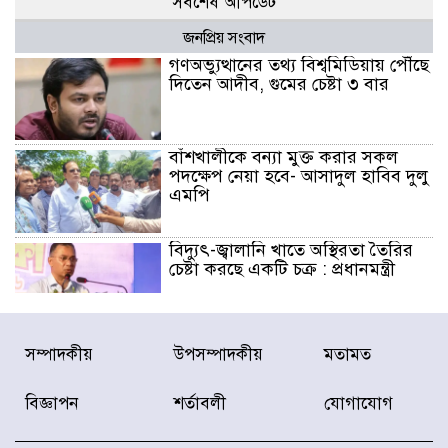
সর্বশেষ আপডেট
জনপ্রিয় সংবাদ
গণঅভ্যুত্থানের তথ্য বিশ্বমিডিয়ায় পৌঁছে
দিতেন আদীব, গুমের চেষ্টা ৩ বার
বাঁশখালীকে বন্যা মুক্ত করার সকল
পদক্ষেপ নেয়া হবে- আসাদুল হাবিব দুলু
এমপি
বিদ্যুৎ-জ্বালানি খাতে অস্থিরতা তৈরির
চেষ্টা করছে একটি চক্র : প্রধানমন্ত্রী
টাইফুন ‘ডলফিনের’ আঘাতে জাপানে
সম্পাদকীয়
উপসম্পাদকীয়
মতামত
৫ আহত, চীনে বন্দর বন্ধ
বিজ্ঞাপন
শর্তাবলী
যোগাযোগ
চিকিৎসা খাতে জিডিপির ৫ শতাংশ