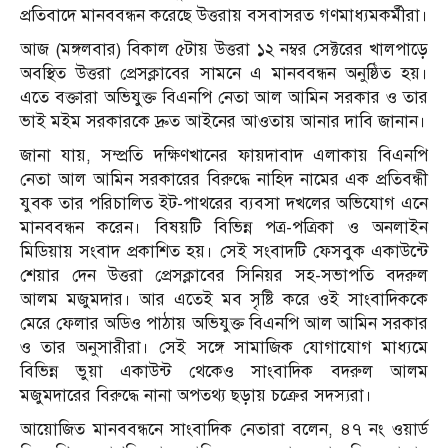
প্রতিবাদে মানববন্ধন করেছে উত্তরায় বসবাসরত গণমাধ্যমকর্মীরা।
আজ (মঙ্গলবার) বিকাল ৫টায় উত্তরা ১২ নম্বর সেক্টরের খালপাড়ে
অবস্থিত উত্তরা প্রেসক্লাবের সামনে এ মানববন্ধন অনুষ্ঠিত হয়।
এতে বক্তারা অভিযুক্ত বিএনপি নেতা আল আমিন সরকার ও তার
ভাই মইম সরকারকে দ্রুত আইনের আওতায় আনার দাবি জানান।
জানা যায়, সম্প্রতি দক্ষিণখানের ফায়দাবাদ এলাকায় বিএনপি
নেতা আল আমিন সরকারের বিরুদ্ধে নাহিদ নামের এক প্রতিবন্ধী
যুবক তার পরিচালিত ইট-পাথরের ব্যবসা দখলের অভিযোগ এনে
মানববন্ধন করেন। বিষয়টি বিভিন্ন পত্র-পত্রিকা ও অনলাইন
মিডিয়ায় সংবাদ প্রকাশিত হয়। সেই সংবাদটি ফেসবুক একাউন্টে
শেয়ার দেন উত্তরা প্রেসক্লাবের সিনিয়র সহ-সভাপতি বদরুল
আলম মজুমদার। আর এতেই মব সৃষ্টি করে ওই সাংবাদিককে
মেরে ফেলার অডিও পাঠায় অভিযুক্ত বিএনপি আল আমিন সরকার
ও তার অনুসারীরা। সেই সঙ্গে সামাজিক যোগাযোগ মাধ্যমে
বিভিন্ন ভুয়া একাউন্ট থেকেও সাংবাদিক বদরুল আলম
মজুমদারের বিরুদ্ধে নানা অপতথ্য ছড়ায় চক্রের সদস্যরা।
আয়োজিত মানববন্ধনে সাংবাদিক নেতারা বলেন, ৪৭ নং ওয়ার্ড