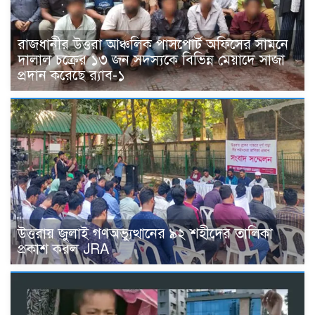
রাজধানীর উত্তরা আঞ্চলিক পাসপোর্ট অফিসের সামনে
দালাল চক্রের ১৩ জন সদস্যকে বিভিন্ন মেয়াদে সাজা
প্রদান করেছে র‌্যাব-১
উত্তরায় জুলাই গণঅভ্যুত্থানের ৯২ শহীদের তালিকা
প্রকাশ করল JRA