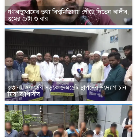
গণঅভ্যুত্থানের তথ্য বিশ্বমিডিয়ায় পৌঁছে দিতেন আদীব,
গুমের চেষ্টা ৩ বার
৫৩ নং ওয়ার্ডের সড়কে নেমপ্লেট স্থাপনের উদ্যোগ চান
মিয়া ব্যাপারীর