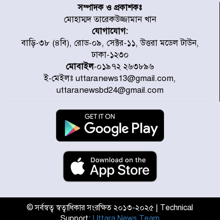
বরাদ্দের ঘোষণা স্থানীয় সরকার মন্ত্রীর
সম্পাদক ও প্রকাশকঃ
মোহাম্মদ তারেকউজ্জামান খান
যোগাযোগ:
জুলাই জাদুঘর ঘুরে দেখলেন এনসিপি
বাড়ি-৩৮ (৪বি), রোড-০৯, সেক্টর-১১, উত্তরা মডেল টাউন,
নেতারা
ঢাকা-১২৩০
মোবাইল
-০১৯৭২ ২৬৩৮৯৬
ই-মেইলঃ uttaranews13@gmail.com,
যুক্তরাষ্ট্রে দাবানল নেভাতে গিয়ে
uttaranewsbd24@gmail.com
হেলিকপ্টার বিধ্বস্ত, নিহত ১
মজুদদারের সর্বোচ্চ শাস্তি মৃত্যুদণ্ড, তাই
ভেবে মজুদ করবেন : আইনমন্ত্রী
আন্তর্জাতিক আদিবাসী দিবস: রাষ্ট্রের
দায়িত্ব ও দায়বদ্ধতা II – মং এ খেন
মংমং
© সর্বস্বত্ব স্বত্বাধিকার সংরক্ষিত ২০১৩-২০২৫ | Technical
Support:
Uttara News Team
যৌথ প্রতিরক্ষা চুক্তি স্বাক্ষর করেছে