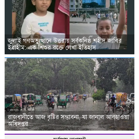
জুলাই গণঅভ্যুত্থানে উত্তরায় সর্বকনিষ্ঠ শহীদ জাবির
ইব্রাহীম: এক শিশুর রক্তে লেখা ইতিহাস
রাজধানীতে আজ বৃষ্টির সম্ভাবনা, যা জানাল আবহাওয়া
অধিদপ্তর