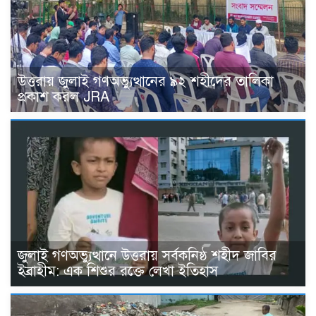
উত্তরায় জুলাই গণঅভ্যুত্থানের ৯২ শহীদের তালিকা
প্রকাশ করল JRA
জুলাই গণঅভ্যুত্থানে উত্তরায় সর্বকনিষ্ঠ শহীদ জাবির
ইব্রাহীম: এক শিশুর রক্তে লেখা ইতিহাস