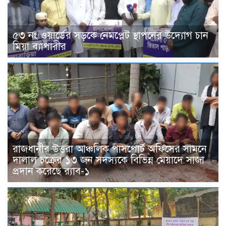
৫৩ নং ওয়ার্ডের সড়কে নেমপ্লেট স্থাপনের উদ্যোগ চান
মিয়া ব্যাপারীর
রাজধানীর উত্তরা আঞ্চলিক পাসপোর্ট অফিসের সামনে
দালাল চক্রের ১৩ জন সদস্যকে বিভিন্ন মেয়াদে সাজা
প্রদান করেছে র‌্যাব-১