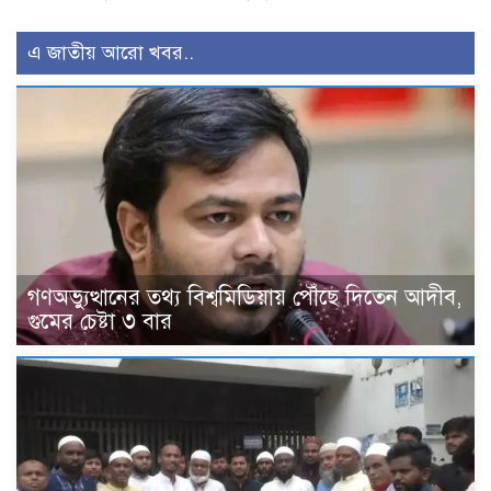
এ জাতীয় আরো খবর..
গণঅভ্যুত্থানের তথ্য বিশ্বমিডিয়ায় পৌঁছে দিতেন আদীব,
গুমের চেষ্টা ৩ বার