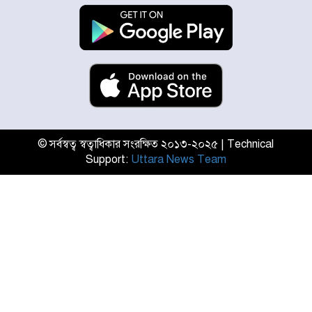
যুক্তরাষ্ট্রে দাবানল নেভাতে গিয়ে
হেলিকপ্টার বিধ্বস্ত, নিহত ১
মজুদদারের সর্বোচ্চ শাস্তি মৃত্যুদণ্ড, তাই
ভেবে মজুদ করবেন : আইনমন্ত্রী
© সর্বস্বত্ব স্বত্বাধিকার সংরক্ষিত ২০১৩-২০২৫ | Technical
Support:
Uttara News Team
আন্তর্জাতিক আদিবাসী দিবস: রাষ্ট্রের
দায়িত্ব ও দায়বদ্ধতা II – মং এ খেন
মংমং