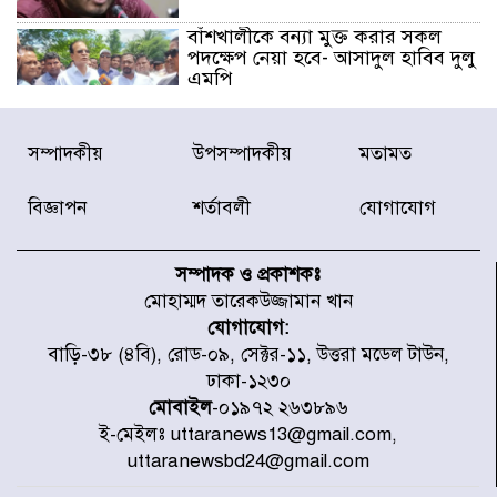
বাঁশখালীকে বন্যা মুক্ত করার সকল
পদক্ষেপ নেয়া হবে- আসাদুল হাবিব দুলু
এমপি
বিদ্যুৎ-জ্বালানি খাতে অস্থিরতা তৈরির
সম্পাদকীয়
উপসম্পাদকীয়
মতামত
চেষ্টা করছে একটি চক্র : প্রধানমন্ত্রী
বিজ্ঞাপন
শর্তাবলী
যোগাযোগ
টাইফুন ‘ডলফিনের’ আঘাতে জাপানে
৫ আহত, চীনে বন্দর বন্ধ
সম্পাদক ও প্রকাশকঃ
মোহাম্মদ তারেকউজ্জামান খান
যোগাযোগ:
চিকিৎসা খাতে জিডিপির ৫ শতাংশ
বাড়ি-৩৮ (৪বি), রোড-০৯, সেক্টর-১১, উত্তরা মডেল টাউন,
বরাদ্দের ঘোষণা স্থানীয় সরকার মন্ত্রীর
ঢাকা-১২৩০
মোবাইল
-০১৯৭২ ২৬৩৮৯৬
ই-মেইলঃ uttaranews13@gmail.com,
জুলাই জাদুঘর ঘুরে দেখলেন এনসিপি
uttaranewsbd24@gmail.com
নেতারা