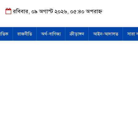
রবিবার, ০৯ অগাস্ট ২০২৬, ০৫:৪০ অপরাহ্ন
জাতিক
রাজনীতি
অর্থ-বাণিজ্য
ক্রীড়াঙ্গন
আইন-আদালত
সারা 