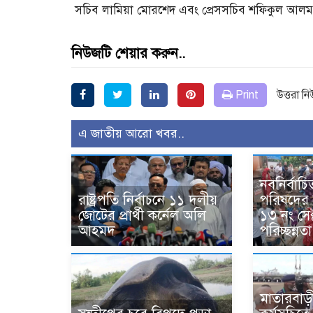
সচিব লামিয়া মোরশেদ এবং প্রেসসচিব শফিকুল আলম প্
নিউজটি শেয়ার করুন..
Print
উত্তরা ন
এ জাতীয় আরো খবর..
নবনির্বাচিত
রাষ্ট্রপতি নির্বাচনে ১১ দলীয়
পরিষদের উ
জোটের প্রার্থী কর্নেল অলি
১৩ নং সেক
আহমদ
পরিচ্ছন্ন
মাতারবাড়ী