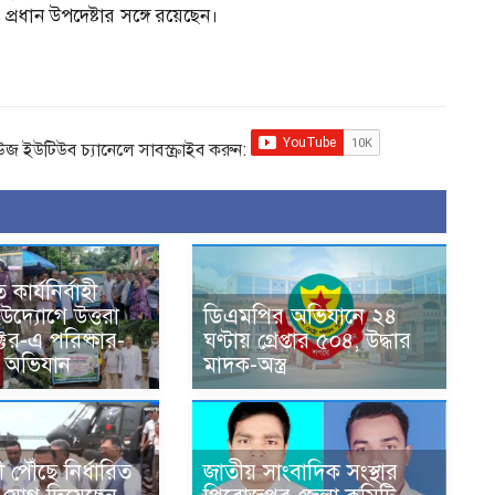
রধান উপদেষ্টার সঙ্গে রয়েছেন।
িউজ ইউটিউব চ্যানেলে সাবস্ক্রাইব করুন:
 কার্যনির্বাহী
দ্যোগে উত্তরা
ডিএমপির অভিযানে ২৪
্টর-এ পরিষ্কার-
ঘণ্টায় গ্রেপ্তার ৫০৪, উদ্ধার
তা অভিযান
মাদক-অস্ত্র
 পৌঁছে নির্ধারিত
জাতীয় সাংবাদিক সংস্থার