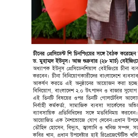
চীনের প্রেসিডেন্ট শি চিনপিংয়ের সঙ্গে বৈঠক করেছেন 
ড. মুহাম্মদ ইউনূস। আজ শুক্রবার (২৮ মার্চ) বেইজি
অধ্যাপক ইউনূস প্রেসিডেনশিয়াল বেইজিংয়ে চীনা ব্যব
করবেন। চীনা বিনিয়োগকারীদের বাংলাদেশে ব্যবসাবা
আকর্ষণ করতে এই অনুষ্ঠানের আয়োজন করা হচ্ছে।প
বিনিয়োগ, বাংলাদেশ ২.০ উৎপাদন ও বাজার সুযোগ এব
এই তিনটি বিষয়ের ওপর তিনটি গোলটেবিল আলোচনা
নির্বাহী কর্মকর্তা, সামাজিক ব্যবসা সার্কেলের অভিজ্
ব্যাবসায়িক প্রতিনিধিদের সঙ্গে মতবিনিময় করবেন।প্
আয়োজিত এক নৈশভোজে যোগ দেবেন।প্রধান উপদেষ্টা
তৌহিদ হোসেন, বিদ্যুৎ, জ্বালানি ও খনিজ সম্পদ, 
কবির খান, প্রধান উপদেষ্টার হাই রিপ্রেজেন্টেটিভ 