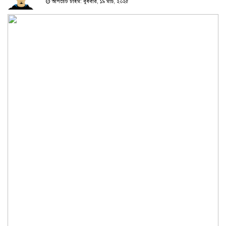
আপডেট টাইম: বুধবার, ১৯ মার্চ, ২০২৫