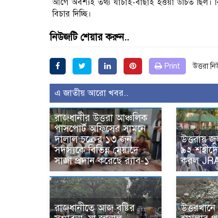
আগে অবশ্যই তথ্য যাচাই-বাছাই হওয়া উচিত ছিল।
বিচার দিচ্ছি।
নিউজটি শেয়ার করুন..
Print
উত্তরা ন
এ জাতীয় আরো খবর..
রাজধানীর উত্তরা আঞ্চলিক
পাসপোর্ট অফিসের সামনে
দালাল চক্রের ১৩ জন
উত্তরায় জু
সদস্যকে বিভিন্ন মেয়াদে
৯২ শহীদে
সাজা প্রদান করেছে র‌্যাব-১
করল JR
রাজধানীতে আজ বৃষ্টির
উত্তরখান