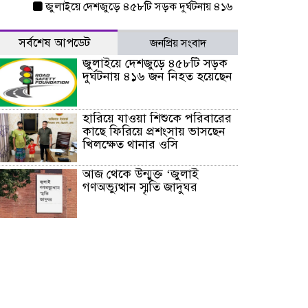
জুলাইয়ে দেশজুড়ে ৪৫৮টি সড়ক দুর্ঘটনায় ৪১৬ জন নিহত হয়েছেন
হারিয়ে
সর্বশেষ আপডেট
জনপ্রিয় সংবাদ
জুলাইয়ে দেশজুড়ে ৪৫৮টি সড়ক
দুর্ঘটনায় ৪১৬ জন নিহত হয়েছেন
হারিয়ে যাওয়া শিশুকে পরিবারের
কাছে ফিরিয়ে প্রশংসায় ভাসছেন
খিলক্ষেত থানার ওসি
আজ থেকে উন্মুক্ত ‘জুলাই
গণঅভ্যুত্থান স্মৃতি জাদুঘর
রাজধানীর উত্তরা আঞ্চলিক
পাসপোর্ট অফিসের সামনে দালাল
চক্রের ১৩ জন সদস্যকে বিভিন্ন
মেয়াদে সাজা প্রদান করেছে
‌্যাব-১
হরমুজ প্রণালি নিয়ে ওমানের সঙ্গে