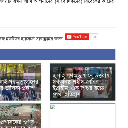
 বিষয়টি এখন আমি আপনাদের (সাংবাদিকদের) বিবেকের কাছেই
িউজ ইউটিউব চ্যানেলে সাবস্ক্রাইব করুন:
জুলাই গণঅভ্যুত্থানে উত্তরায়
লাই গণঅভ্যুত্থানের
সর্বকনিষ্ঠ শহীদ জাবির
র তালিকা প্রকাশ
ইব্রাহীম: এক শিশুর রক্তে
A
লেখা ইতিহাস
ে প্রশাসকের ওপর