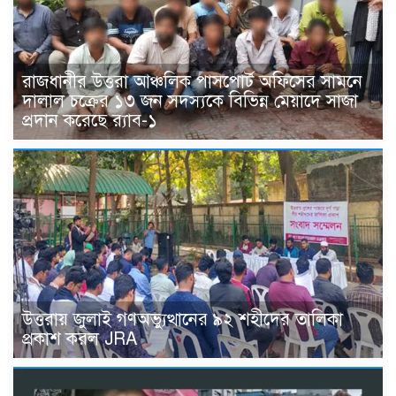
রাজধানীর উত্তরা আঞ্চলিক পাসপোর্ট অফিসের সামনে
দালাল চক্রের ১৩ জন সদস্যকে বিভিন্ন মেয়াদে সাজা
প্রদান করেছে র‌্যাব-১
উত্তরায় জুলাই গণঅভ্যুত্থানের ৯২ শহীদের তালিকা
প্রকাশ করল JRA