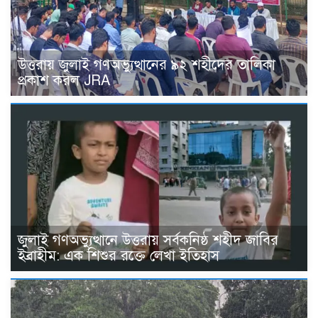
উত্তরায় জুলাই গণঅভ্যুত্থানের ৯২ শহীদের তালিকা
প্রকাশ করল JRA
জুলাই গণঅভ্যুত্থানে উত্তরায় সর্বকনিষ্ঠ শহীদ জাবির
ইব্রাহীম: এক শিশুর রক্তে লেখা ইতিহাস