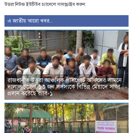
উত্তরা নিউজ ইউটিউব চ্যানেলে সাবস্ক্রাইব করুন:
এ জাতীয় আরো খবর..
রাজধানীর উত্তরা আঞ্চলিক পাসপোর্ট অফিসের সামনে
দালাল চক্রের ১৩ জন সদস্যকে বিভিন্ন মেয়াদে সাজা
প্রদান করেছে র‌্যাব-১