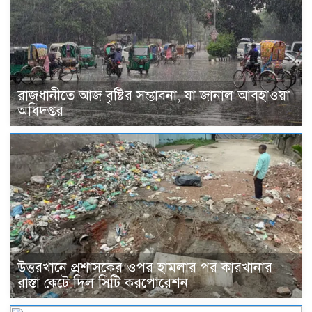
রাজধানীতে আজ বৃষ্টির সম্ভাবনা, যা জানাল আবহাওয়া
অধিদপ্তর
উত্তরখানে প্রশাসকের ওপর হামলার পর কারখানার
রাস্তা কেটে দিল সিটি করপোরেশন