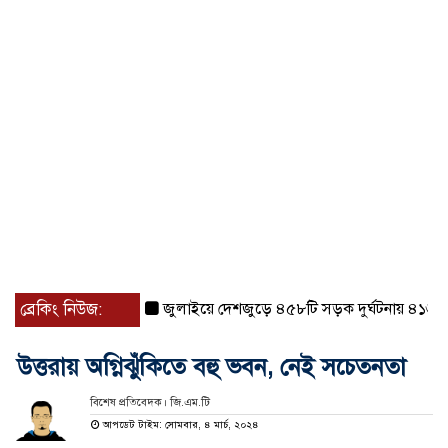
ব্রেকিং নিউজ:
জুলাইয়ে দেশজুড়ে ৪৫৮টি সড়ক দুর্ঘটনায় ৪১৬ জন নিহত হ
উত্তরায় অগ্নিঝুঁকিতে বহু ভবন, নেই সচেতনতা
বিশেষ প্রতিবেদক। জি.এম.টি
আপডেট টাইম: সোমবার, ৪ মার্চ, ২০২৪