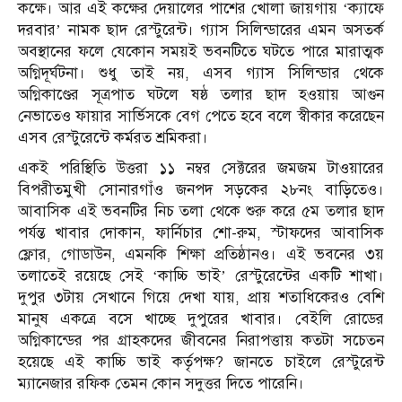
কক্ষে। আর এই কক্ষের দেয়ালের পাশের খোলা জায়গায় ‘ক্যাফে
দরবার’ নামক ছাদ রেস্টুরেন্ট। গ্যাস সিলিন্ডারের এমন অসতর্ক
অবস্থানের ফলে যেকোন সময়ই ভবনটিতে ঘটতে পারে মারাত্মক
অগ্নিদূর্ঘটনা। শুধু তাই নয়, এসব গ্যাস সিলিন্ডার থেকে
অগ্নিকাণ্ডের সূত্রপাত ঘটলে ষষ্ঠ তলার ছাদ হওয়ায় আগুন
নেভাতেও ফায়ার সার্ভিসকে বেগ পেতে হবে বলে স্বীকার করেছেন
এসব রেস্টুরেন্টে কর্মরত শ্রমিকরা।
একই পরিস্থিতি উত্তরা ১১ নম্বর সেক্টরের জমজম টাওয়ারের
বিপরীতমুখী সোনারগাঁও জনপদ সড়কের ২৮নং বাড়িতেও।
আবাসিক এই ভবনটির নিচ তলা থেকে শুরু করে ৫ম তলার ছাদ
পর্যন্ত খাবার দোকান, ফার্নিচার শো-রুম, স্টাফদের আবাসিক
ফ্লোর, গোডাউন, এমনকি শিক্ষা প্রতিষ্ঠানও। এই ভবনের ৩য়
তলাতেই রয়েছে সেই ‘কাচ্চি ভাই’ রেস্টুরেন্টের একটি শাখা।
দুপুর ৩টায় সেখানে গিয়ে দেখা যায়, প্রায় শতাধিকেরও বেশি
মানুষ একত্রে বসে খাচ্ছে দুপুরের খাবার। বেইলি রোডের
অগ্নিকান্ডের পর গ্রাহকদের জীবনের নিরাপত্তায় কতটা সচেতন
হয়েছে এই কাচ্চি ভাই কর্তৃপক্ষ? জানতে চাইলে রেস্টুরেন্ট
ম্যানেজার রফিক তেমন কোন সদুত্তর দিতে পারেনি।