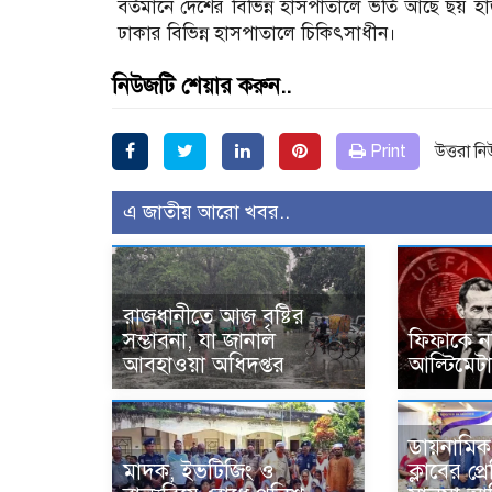
বর্তমানে দেশের বিভিন্ন হাসপাতালে ভর্তি আছে ছয়
ঢাকার বিভিন্ন হাসপাতালে চিকিৎসাধীন।
নিউজটি শেয়ার করুন..
Print
উত্তরা ন
এ জাতীয় আরো খবর..
রাজধানীতে আজ বৃষ্টির
সম্ভাবনা, যা জানাল
ফিফাকে নথ
আবহাওয়া অধিদপ্তর
আল্টিমেট
ডায়নামিক 
মাদক, ইভটিজিং ও
ক্লাবের প্