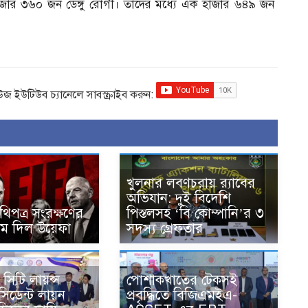
 হাজার ৩৬০ জন ডেঙ্গু রোগী। তাদের মধ্যে এক হাজার ৬৪৯ জন
িউজ ইউটিউব চ্যানেলে সাবস্ক্রাইব করুন:
খুলনার লবণচরায় র‍্যাবের
অভিযান: দুই বিদেশি
িপত্র সংরক্ষণের
পিস্তলসহ ‘বি কোম্পানি’র ৩
াম দিল উয়েফা
সদস্য গ্রেফতার
সিটি লায়ন্স
পোশাকখাতের টেকসই
রেসিডেন্ট লায়ন
প্রবৃদ্ধিতে বিজিএমইএ-