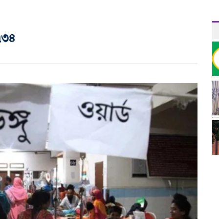
১৭৩৪
র