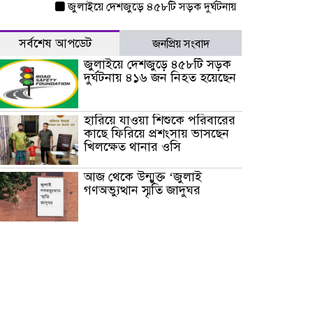
জুলাইয়ে দেশজুড়ে ৪৫৮টি সড়ক দুর্ঘটনায় ৪১৬ জন নিহত হয়েছেন
সর্বশেষ আপডেট
জনপ্রিয় সংবাদ
জুলাইয়ে দেশজুড়ে ৪৫৮টি সড়ক
দুর্ঘটনায় ৪১৬ জন নিহত হয়েছেন
হারিয়ে যাওয়া শিশুকে পরিবারের
কাছে ফিরিয়ে প্রশংসায় ভাসছেন
খিলক্ষেত থানার ওসি
আজ থেকে উন্মুক্ত ‘জুলাই
গণঅভ্যুত্থান স্মৃতি জাদুঘর
রাজধানীর উত্তরা আঞ্চলিক
পাসপোর্ট অফিসের সামনে দালাল
চক্রের ১৩ জন সদস্যকে বিভিন্ন
মেয়াদে সাজা প্রদান করেছে
‌্যাব-১
হরমুজ প্রণালি নিয়ে ওমানের সঙ্গে