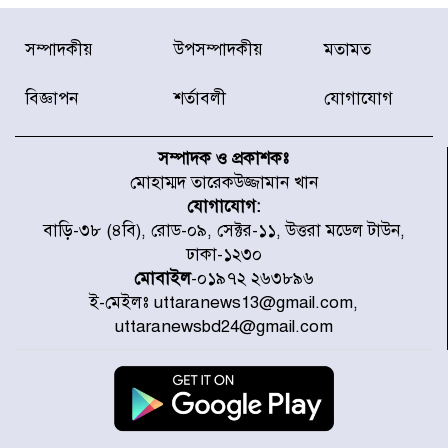
দেশে ভারি বৃষ্টির সতর্কবার্তা, ১০
সম্পাদকীয়
উপসম্পাদকীয়
মতামত
জেলায় বন্যার পূর্বাভাস
বিজ্ঞাপন
শর্তাবলী
যোগাযোগ
৫৩ নং ওয়ার্ডের সড়কে নেমপ্লেট
স্থাপনের উদ্যোগ চান মিয়া ব্যাপারীর
সম্পাদক ও প্রকাশকঃ
মোহাম্মদ তারেকউজ্জামান খান
যোগাযোগ:
৭ জেলায় ঝোড়ো হাওয়াসহ বজ্রবৃষ্টির
বাড়ি-৩৮ (৪বি), রোড-০৯, সেক্টর-১১, উত্তরা মডেল টাউন,
শঙ্কা
ঢাকা-১২৩০
মোবাইল
-০১৯৭২ ২৬৩৮৯৬
ই-মেইলঃ uttaranews13@gmail.com,
বগুড়া ও সিলেটে সড়ক দুর্ঘটনায় নিহত
uttaranewsbd24@gmail.com
১৫
জুলাইয়ে দেশজুড়ে ৪৫৮টি সড়ক
দুর্ঘটনায় ৪১৬ জন নিহত হয়েছেন