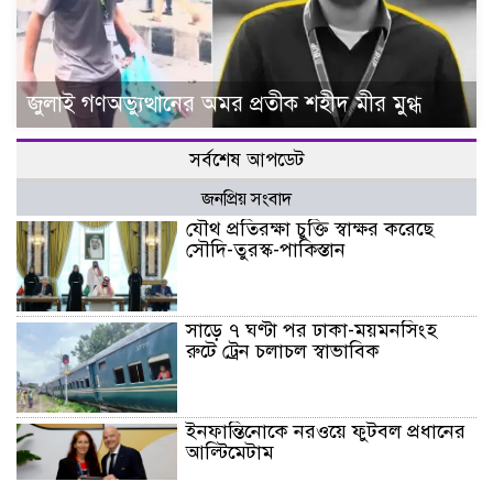
জুলাই গণঅভ্যুত্থানের অমর প্রতীক শহীদ মীর মুগ্ধ
সর্বশেষ আপডেট
জনপ্রিয় সংবাদ
যৌথ প্রতিরক্ষা চুক্তি স্বাক্ষর করেছে
সৌদি-তুরস্ক-পাকিস্তান
সাড়ে ৭ ঘণ্টা পর ঢাকা-ময়মনসিংহ
রুটে ট্রেন চলাচল স্বাভাবিক
ইনফান্তিনোকে নরওয়ে ফুটবল প্রধানের
আল্টিমেটাম