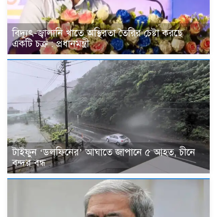
বিদ্যুৎ-জ্বালানি খাতে অস্থিরতা তৈরির চেষ্টা করছে
একটি চক্র : প্রধানমন্ত্রী
টাইফুন ‘ডলফিনের’ আঘাতে জাপানে ৫ আহত, চীনে
বন্দর বন্ধ