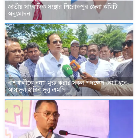
জাতীয় সাংবাদিক সংস্থার পিরোজপুর জেলা কমিটি
অনুমোদন
বাঁশখালীকে বন্যা মুক্ত করার সকল পদক্ষেপ নেয়া হবে-
আসাদুল হাবিব দুলু এমপি