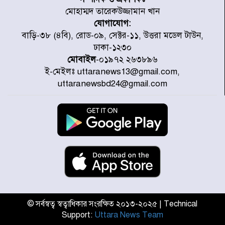
মোহাম্মদ তারেকউজ্জামান খান
যোগাযোগ:
চিকিৎসা খাতে জিডিপির ৫ শতাংশ
বাড়ি-৩৮ (৪বি), রোড-০৯, সেক্টর-১১, উত্তরা মডেল টাউন,
বরাদ্দের ঘোষণা স্থানীয় সরকার মন্ত্রীর
ঢাকা-১২৩০
মোবাইল
-০১৯৭২ ২৬৩৮৯৬
ই-মেইলঃ uttaranews13@gmail.com,
জুলাই জাদুঘর ঘুরে দেখলেন এনসিপি
uttaranewsbd24@gmail.com
নেতারা
যুক্তরাষ্ট্রে দাবানল নেভাতে গিয়ে
হেলিকপ্টার বিধ্বস্ত, নিহত ১
মজুদদারের সর্বোচ্চ শাস্তি মৃত্যুদণ্ড, তাই
ভেবে মজুদ করবেন : আইনমন্ত্রী
© সর্বস্বত্ব স্বত্বাধিকার সংরক্ষিত ২০১৩-২০২৫ | Technical
Support:
Uttara News Team
আন্তর্জাতিক আদিবাসী দিবস: রাষ্ট্রের