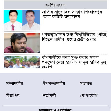
জনপ্রিয় সংবাদ
জাতীয় সাংবাদিক সংস্থার পিরোজপুর
জেলা কমিটি অনুমোদন
গণঅভ্যুত্থানের তথ্য বিশ্বমিডিয়ায় পৌঁছে
দিতেন আদীব, গুমের চেষ্টা ৩ বার
বাঁশখালীকে বন্যা মুক্ত করার সকল
পদক্ষেপ নেয়া হবে- আসাদুল হাবিব দুলু
এমপি
বিদ্যুৎ-জ্বালানি খাতে অস্থিরতা তৈরির
সম্পাদকীয়
উপসম্পাদকীয়
মতামত
চেষ্টা করছে একটি চক্র : প্রধানমন্ত্রী
বিজ্ঞাপন
শর্তাবলী
যোগাযোগ
টাইফুন ‘ডলফিনের’ আঘাতে জাপানে
৫ আহত, চীনে বন্দর বন্ধ
সম্পাদক ও প্রকাশকঃ