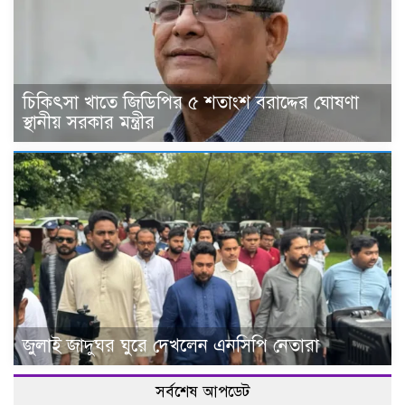
চিকিৎসা খাতে জিডিপির ৫ শতাংশ বরাদ্দের ঘোষণা
স্থানীয় সরকার মন্ত্রীর
জুলাই জাদুঘর ঘুরে দেখলেন এনসিপি নেতারা
সর্বশেষ আপডেট