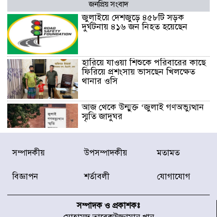
জনপ্রিয় সংবাদ
জুলাইয়ে দেশজুড়ে ৪৫৮টি সড়ক
দুর্ঘটনায় ৪১৬ জন নিহত হয়েছেন
হারিয়ে যাওয়া শিশুকে পরিবারের কাছে
ফিরিয়ে প্রশংসায় ভাসছেন খিলক্ষেত
থানার ওসি
আজ থেকে উন্মুক্ত ‘জুলাই গণঅভ্যুত্থান
স্মৃতি জাদুঘর
রাজধানীর উত্তরা আঞ্চলিক পাসপোর্ট
সম্পাদকীয়
উপসম্পাদকীয়
মতামত
অফিসের সামনে দালাল চক্রের ১৩ জন
সদস্যকে বিভিন্ন মেয়াদে সাজা প্রদান
বিজ্ঞাপন
শর্তাবলী
যোগাযোগ
করেছে র‌্যাব-১
হরমুজ প্রণালি নিয়ে ওমানের সঙ্গে চুক্তি
চূড়ান্ত পর্যায়ে : ইরান
সম্পাদক ও প্রকাশকঃ