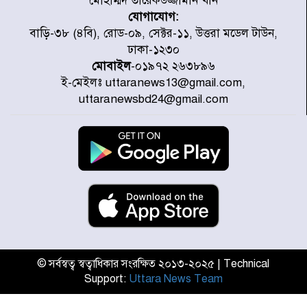
মোহাম্মদ তারেকউজ্জামান খান
যোগাযোগ:
প্রত্যেক অপরাধীর বিচার এ দেশেই
বাড়ি-৩৮ (৪বি), রোড-০৯, সেক্টর-১১, উত্তরা মডেল টাউন,
হবে, সে যত শক্তিশালীই হোক না কেন,
ঢাকা-১২৩০
চট্টগ্রামে জুলাই গণঅভ্যুত্থান দিবসে
মোবাইল
-০১৯৭২ ২৬৩৮৯৬
প্রতিমন্ত্রী মীর হেলাল
ই-মেইলঃ uttaranews13@gmail.com,
আগামী ৫ দিন বৃষ্টির আভাস
uttaranewsbd24@gmail.com
হাসিনার বক্তব্য প্রচারে ভারতের সমর্থন
নেই
জুলাই গণঅভ্যুত্থানে আহত যোদ্ধা
মিতুর খোঁজ নিলেন প্রধানমন্ত্রী
© সর্বস্বত্ব স্বত্বাধিকার সংরক্ষিত ২০১৩-২০২৫ | Technical
Support:
Uttara News Team
উত্তরায় জুলাই গণঅভ্যুত্থানের ৯২
শহীদের তালিকা প্রকাশ করল JRA