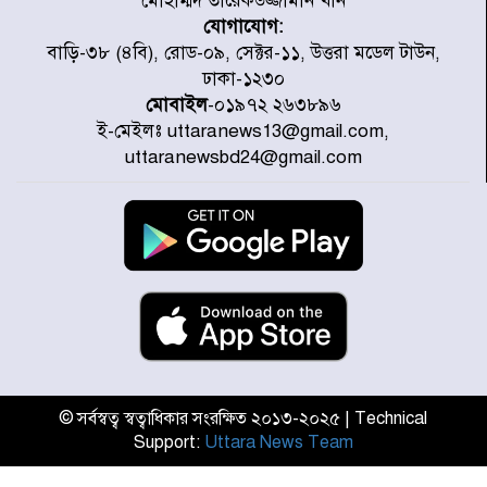
মোহাম্মদ তারেকউজ্জামান খান
যোগাযোগ:
রাজধানীর উত্তরা আঞ্চলিক পাসপোর্ট
বাড়ি-৩৮ (৪বি), রোড-০৯, সেক্টর-১১, উত্তরা মডেল টাউন,
অফিসের সামনে দালাল চক্রের ১৩ জন
ঢাকা-১২৩০
সদস্যকে বিভিন্ন মেয়াদে সাজা প্রদান
মোবাইল
-০১৯৭২ ২৬৩৮৯৬
করেছে র‌্যাব-১
ই-মেইলঃ uttaranews13@gmail.com,
হরমুজ প্রণালি নিয়ে ওমানের সঙ্গে চুক্তি
uttaranewsbd24@gmail.com
চূড়ান্ত পর্যায়ে : ইরান
প্রত্যেক অপরাধীর বিচার এ দেশেই
হবে, সে যত শক্তিশালীই হোক না কেন,
চট্টগ্রামে জুলাই গণঅভ্যুত্থান দিবসে
প্রতিমন্ত্রী মীর হেলাল
আগামী ৫ দিন বৃষ্টির আভাস
© সর্বস্বত্ব স্বত্বাধিকার সংরক্ষিত ২০১৩-২০২৫ | Technical
Support:
Uttara News Team
হাসিনার বক্তব্য প্রচারে ভারতের সমর্থন
নেই