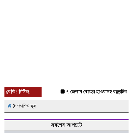
ব্রেকিং নিউজ:
৭ জেলায় ঝোড়ো হাওয়াসহ বজ্রবৃষ্টির শঙ্ক
পথশিশু স্কুল
সর্বশেষ আপডেট