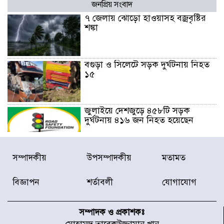
জনপ্রিয় সংবাদ
৭ জেলায় ঝোড়ো হাওয়াসহ বজ্রবৃষ্টির
শঙ্কা
বগুড়া ও সিলেটে সড়ক দুর্ঘটনায় নিহত
১৫
জুলাইয়ে দেশজুড়ে ৪৫৮টি সড়ক
দুর্ঘটনায় ৪১৬ জন নিহত হয়েছেন
হারিয়ে যাওয়া শিশুকে পরিবারের কাছে
সম্পাদকীয়
উপসম্পাদকীয়
মতামত
ফিরিয়ে প্রশংসায় ভাসছেন খিলক্ষেত
থানার ওসি
বিজ্ঞাপন
শর্তাবলী
যোগাযোগ
আজ থেকে উন্মুক্ত ‘জুলাই গণঅভ্যুত্থান
স্মৃতি জাদুঘর
সম্পাদক ও প্রকাশকঃ