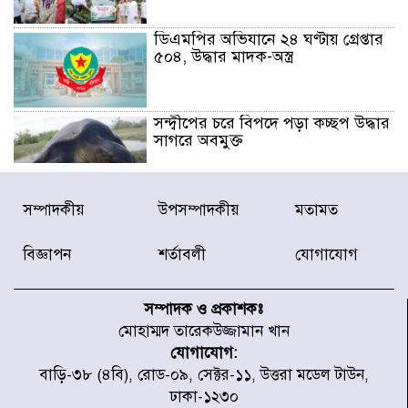
ডিএমপির অভিযানে ২৪ ঘণ্টায় গ্রেপ্তার
৫০৪, উদ্ধার মাদক-অস্ত্র
সন্দ্বীপের চরে বিপদে পড়া কচ্ছপ উদ্ধার
সাগরে অবমুক্ত
মাতারবাড়ী পৌঁছে নির্ধারিত কর্মসূচিতে
সম্পাদকীয়
উপসম্পাদকীয়
মতামত
যোগ দিয়েছেন প্রধানমন্ত্রী
বিজ্ঞাপন
শর্তাবলী
যোগাযোগ
জাতীয় সাংবাদিক সংস্থার পিরোজপুর
জেলা কমিটি অনুমোদন
সম্পাদক ও প্রকাশকঃ
মোহাম্মদ তারেকউজ্জামান খান
যোগাযোগ:
গণঅভ্যুত্থানের তথ্য বিশ্বমিডিয়ায় পৌঁছে
বাড়ি-৩৮ (৪বি), রোড-০৯, সেক্টর-১১, উত্তরা মডেল টাউন,
দিতেন আদীব, গুমের চেষ্টা ৩ বার
ঢাকা-১২৩০