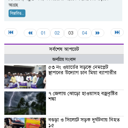
আগ্রহ
বিস্তারিত...
01
02
03
04
সর্বশেষ আপডেট
জনপ্রিয় সংবাদ
৫৩ নং ওয়ার্ডের সড়কে নেমপ্লেট
স্থাপনের উদ্যোগ চান মিয়া ব্যাপারীর
৭ জেলায় ঝোড়ো হাওয়াসহ বজ্রবৃষ্টির
শঙ্কা
বগুড়া ও সিলেটে সড়ক দুর্ঘটনায় নিহত
১৫