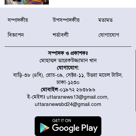
জুলাইয়ে দেশজুড়ে ৪৫৮টি সড়ক
সম্পাদকীয়
উপসম্পাদকীয়
মতামত
দুর্ঘটনায় ৪১৬ জন নিহত হয়েছেন
বিজ্ঞাপন
শর্তাবলী
যোগাযোগ
হারিয়ে যাওয়া শিশুকে পরিবারের কাছে
ফিরিয়ে প্রশংসায় ভাসছেন খিলক্ষেত
সম্পাদক ও প্রকাশকঃ
থানার ওসি
মোহাম্মদ তারেকউজ্জামান খান
যোগাযোগ:
আজ থেকে উন্মুক্ত ‘জুলাই গণঅভ্যুত্থান
বাড়ি-৩৮ (৪বি), রোড-০৯, সেক্টর-১১, উত্তরা মডেল টাউন,
স্মৃতি জাদুঘর
ঢাকা-১২৩০
মোবাইল
-০১৯৭২ ২৬৩৮৯৬
ই-মেইলঃ uttaranews13@gmail.com,
রাজধানীর উত্তরা আঞ্চলিক পাসপোর্ট
uttaranewsbd24@gmail.com
অফিসের সামনে দালাল চক্রের ১৩ জন
সদস্যকে বিভিন্ন মেয়াদে সাজা প্রদান
করেছে র‌্যাব-১
হরমুজ প্রণালি নিয়ে ওমানের সঙ্গে চুক্তি