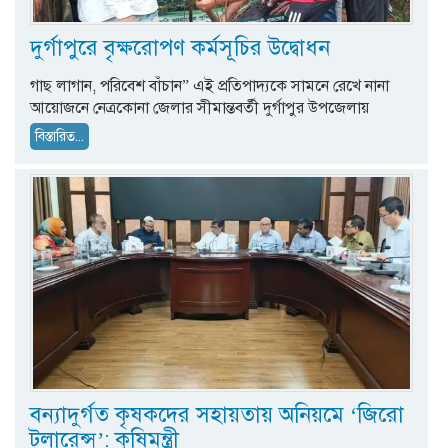
দুর্গাপুরে বৃক্ষরোপণ কর্মসূচির উদ্বোধন
গাছ লাগান, পরিবেশ বাঁচান” এই প্রতিপাদ্যকে সামনে রেখে নানা
আয়োজনে নেত্রকোনা জেলার সীমান্তবর্তী দুর্গাপুর উপজেলায়
বিস্তারিত...
বন্যাদুর্গত কৃষকদের সহায়তায় অনিয়মে ‘জিরো
টলারেন্স’: কৃষিমন্ত্রী