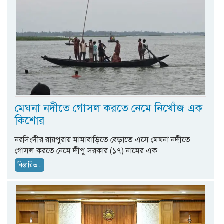
মেঘনা নদীতে গোসল করতে নেমে নিখোঁজ এক
কিশোর
নরসিংদীর রায়পুরায় মামাবাড়িতে বেড়াতে এসে মেঘনা নদীতে
গোসল করতে নেমে দীপু সরকার (১৭) নামের এক
বিস্তারিত...