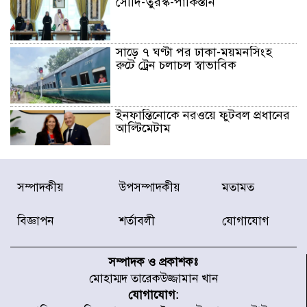
সৌদি-তুরস্ক-পাকিস্তান
সাড়ে ৭ ঘণ্টা পর ঢাকা-ময়মনসিংহ
রুটে ট্রেন চলাচল স্বাভাবিক
ইনফান্তিনোকে নরওয়ে ফুটবল প্রধানের
আল্টিমেটাম
দেশে ভারি বৃষ্টির সতর্কবার্তা, ১০
সম্পাদকীয়
উপসম্পাদকীয়
মতামত
জেলায় বন্যার পূর্বাভাস
বিজ্ঞাপন
শর্তাবলী
যোগাযোগ
৫৩ নং ওয়ার্ডের সড়কে নেমপ্লেট
স্থাপনের উদ্যোগ চান মিয়া ব্যাপারীর
সম্পাদক ও প্রকাশকঃ
মোহাম্মদ তারেকউজ্জামান খান
যোগাযোগ:
৭ জেলায় ঝোড়ো হাওয়াসহ বজ্রবৃষ্টির