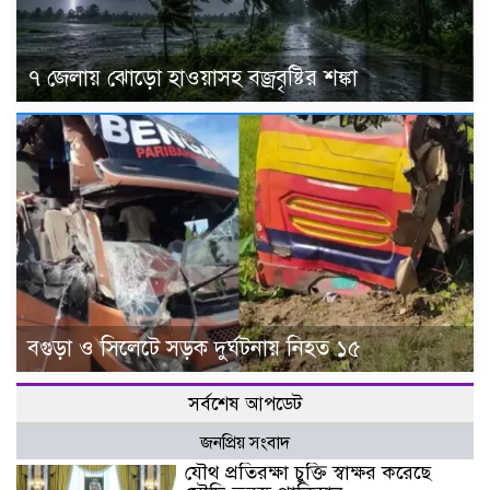
৭ জেলায় ঝোড়ো হাওয়াসহ বজ্রবৃষ্টির শঙ্কা
বগুড়া ও সিলেটে সড়ক দুর্ঘটনায় নিহত ১৫
সর্বশেষ আপডেট
জনপ্রিয় সংবাদ
যৌথ প্রতিরক্ষা চুক্তি স্বাক্ষর করেছে