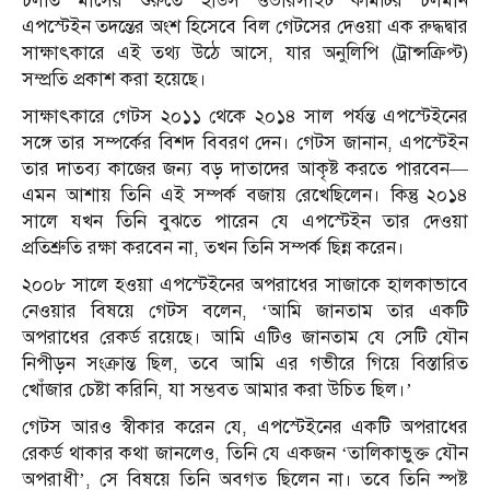
চলতি মাসের শুরুতে হাউস ওভারসাইট কমিটির চলমান
এপস্টেইন তদন্তের অংশ হিসেবে বিল গেটসের দেওয়া এক রুদ্ধদ্বার
সাক্ষাৎকারে এই তথ্য উঠে আসে, যার অনুলিপি (ট্রান্সক্রিপ্ট)
সম্প্রতি প্রকাশ করা হয়েছে।
সাক্ষাৎকারে গেটস ২০১১ থেকে ২০১৪ সাল পর্যন্ত এপস্টেইনের
সঙ্গে তার সম্পর্কের বিশদ বিবরণ দেন। গেটস জানান, এপস্টেইন
তার দাতব্য কাজের জন্য বড় দাতাদের আকৃষ্ট করতে পারবেন—
এমন আশায় তিনি এই সম্পর্ক বজায় রেখেছিলেন। কিন্তু ২০১৪
সালে যখন তিনি বুঝতে পারেন যে এপস্টেইন তার দেওয়া
প্রতিশ্রুতি রক্ষা করবেন না, তখন তিনি সম্পর্ক ছিন্ন করেন।
২০০৮ সালে হওয়া এপস্টেইনের অপরাধের সাজাকে হালকাভাবে
নেওয়ার বিষয়ে গেটস বলেন, ‘আমি জানতাম তার একটি
অপরাধের রেকর্ড রয়েছে। আমি এটিও জানতাম যে সেটি যৌন
নিপীড়ন সংক্রান্ত ছিল, তবে আমি এর গভীরে গিয়ে বিস্তারিত
খোঁজার চেষ্টা করিনি, যা সম্ভবত আমার করা উচিত ছিল।’
গেটস আরও স্বীকার করেন যে, এপস্টেইনের একটি অপরাধের
রেকর্ড থাকার কথা জানলেও, তিনি যে একজন ‘তালিকাভুক্ত যৌন
অপরাধী’, সে বিষয়ে তিনি অবগত ছিলেন না। তবে তিনি স্পষ্ট