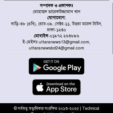
স্মৃতি জাদুঘর
সম্পাদক ও প্রকাশকঃ
মোহাম্মদ তারেকউজ্জামান খান
যোগাযোগ:
রাজধানীর উত্তরা আঞ্চলিক পাসপোর্ট
বাড়ি-৩৮ (৪বি), রোড-০৯, সেক্টর-১১, উত্তরা মডেল টাউন,
অফিসের সামনে দালাল চক্রের ১৩ জন
ঢাকা-১২৩০
সদস্যকে বিভিন্ন মেয়াদে সাজা প্রদান
করেছে র‌্যাব-১
মোবাইল
-০১৯৭২ ২৬৩৮৯৬
ই-মেইলঃ uttaranews13@gmail.com,
হরমুজ প্রণালি নিয়ে ওমানের সঙ্গে চুক্তি
uttaranewsbd24@gmail.com
চূড়ান্ত পর্যায়ে : ইরান
প্রত্যেক অপরাধীর বিচার এ দেশেই
হবে, সে যত শক্তিশালীই হোক না কেন,
চট্টগ্রামে জুলাই গণঅভ্যুত্থান দিবসে
প্রতিমন্ত্রী মীর হেলাল
আগামী ৫ দিন বৃষ্টির আভাস
© সর্বস্বত্ব স্বত্বাধিকার সংরক্ষিত ২০১৩-২০২৫ | Technical