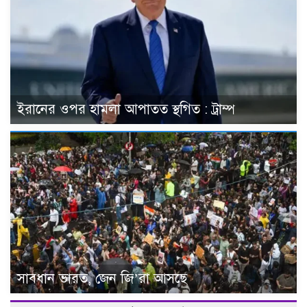
ইরানের ওপর হামলা আপাতত স্থগিত : ট্রাম্প
সাবধান ভারত, জেন জি’রা আসছে