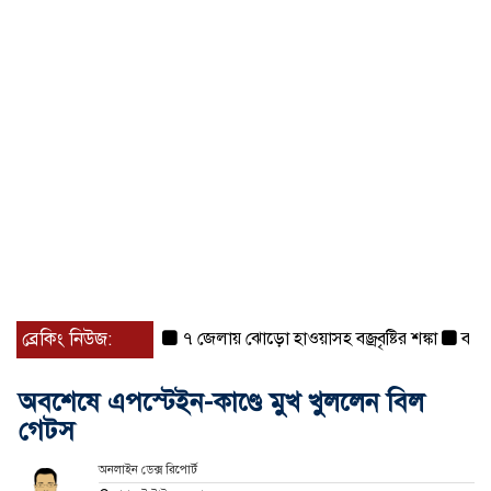
ব্রেকিং নিউজ:
৭ জেলায় ঝোড়ো হাওয়াসহ বজ্রবৃষ্টির শঙ্কা
বগুড়া ও স
অবশেষে এপস্টেইন-কাণ্ডে মুখ খুললেন বিল
গেটস
অনলাইন ডেক্স রিপোর্ট