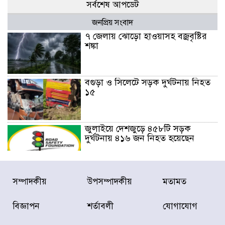
সর্বশেষ আপডেট
জনপ্রিয় সংবাদ
৭ জেলায় ঝোড়ো হাওয়াসহ বজ্রবৃষ্টির
শঙ্কা
বগুড়া ও সিলেটে সড়ক দুর্ঘটনায় নিহত
১৫
জুলাইয়ে দেশজুড়ে ৪৫৮টি সড়ক
দুর্ঘটনায় ৪১৬ জন নিহত হয়েছেন
হারিয়ে যাওয়া শিশুকে পরিবারের কাছে
সম্পাদকীয়
উপসম্পাদকীয়
মতামত
ফিরিয়ে প্রশংসায় ভাসছেন খিলক্ষেত
থানার ওসি
বিজ্ঞাপন
শর্তাবলী
যোগাযোগ
আজ থেকে উন্মুক্ত ‘জুলাই গণঅভ্যুত্থান