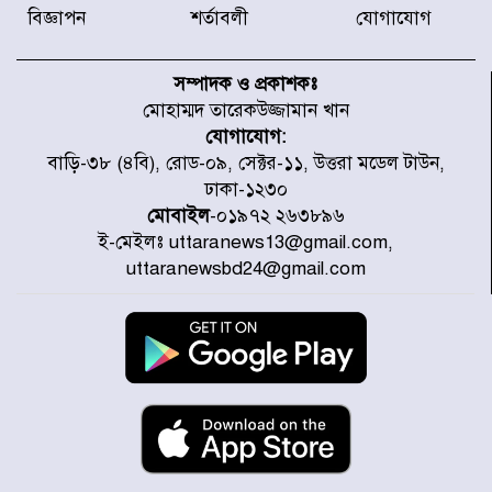
করেছে র‌্যাব-১
বিজ্ঞাপন
শর্তাবলী
যোগাযোগ
হরমুজ প্রণালি নিয়ে ওমানের সঙ্গে চুক্তি
চূড়ান্ত পর্যায়ে : ইরান
সম্পাদক ও প্রকাশকঃ
মোহাম্মদ তারেকউজ্জামান খান
যোগাযোগ:
প্রত্যেক অপরাধীর বিচার এ দেশেই
বাড়ি-৩৮ (৪বি), রোড-০৯, সেক্টর-১১, উত্তরা মডেল টাউন,
হবে, সে যত শক্তিশালীই হোক না কেন,
ঢাকা-১২৩০
চট্টগ্রামে জুলাই গণঅভ্যুত্থান দিবসে
প্রতিমন্ত্রী মীর হেলাল
মোবাইল
-০১৯৭২ ২৬৩৮৯৬
ই-মেইলঃ uttaranews13@gmail.com,
আগামী ৫ দিন বৃষ্টির আভাস
uttaranewsbd24@gmail.com
হাসিনার বক্তব্য প্রচারে ভারতের সমর্থন
নেই
জুলাই গণঅভ্যুত্থানে আহত যোদ্ধা
মিতুর খোঁজ নিলেন প্রধানমন্ত্রী