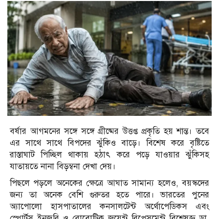
বর্ষার আগমনের সঙ্গে সঙ্গে গ্রীষ্মের উত্তপ্ত প্রকৃতি হয় শান্ত। তবে
এর সাথে সাথে বিপদের ঝুঁকিও বাড়ে। বিশেষ করে বৃষ্টিতে
রাস্তাঘাট পিচ্ছিল থাকায় হঠাৎ করে পড়ে যাওয়ার ঝুঁকিসহ
যাতায়তে নানা বিড়ম্বনা দেখা দেয়।
পিছলে পড়লে অনেকের ক্ষেত্রে আঘাত সামান্য হলেও, বয়স্কদের
জন্য তা অনেক বেশি গুরুতর হতে পারে। ভারতের পুনের
অ্যাপোলো হাসপাতালের কনসালটেন্ট অর্থোপেডিকস এবং
স্পোর্টস ইনজুরি ও রোবোটিক জয়েন্ট রিপ্লেসমেন্ট বিশেষজ্ঞ ডা.