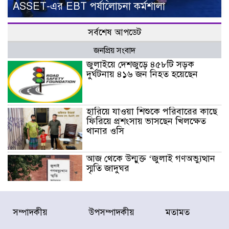
ASSET-এর EBT পর্যালোচনা কর্মশালা
সর্বশেষ আপডেট
জনপ্রিয় সংবাদ
জুলাইয়ে দেশজুড়ে ৪৫৮টি সড়ক
দুর্ঘটনায় ৪১৬ জন নিহত হয়েছেন
হারিয়ে যাওয়া শিশুকে পরিবারের কাছে
ফিরিয়ে প্রশংসায় ভাসছেন খিলক্ষেত
থানার ওসি
আজ থেকে উন্মুক্ত ‘জুলাই গণঅভ্যুত্থান
স্মৃতি জাদুঘর
রাজধানীর উত্তরা আঞ্চলিক পাসপোর্ট
সম্পাদকীয়
উপসম্পাদকীয়
মতামত
অফিসের সামনে দালাল চক্রের ১৩ জন
সদস্যকে বিভিন্ন মেয়াদে সাজা প্রদান