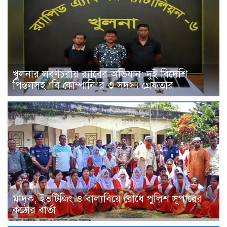
খুলনার লবণচরায় র‍্যাবের অভিযান: দুই বিদেশি
পিস্তলসহ ‘বি কোম্পানি’র ৩ সদস্য গ্রেফতার
মাদক, ইভটিজিং ও বাল্যবিয়ে রোধে পুলিশ সুপারের
কঠোর বার্তা