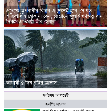
প্রত্যেক অপরাধীর বিচার এ দেশেই হবে, সে যত
শক্তিশালীই হোক না কেন, চট্টগ্রামে জুলাই গণঅভ্যুত্থান
দিবসে প্রতিমন্ত্রী মীর হেলাল
আগামী ৫ দিন বৃষ্টির আভাস
সর্বশেষ আপডেট
জনপ্রিয় সংবাদ
জুলাইয়ে দেশজুড়ে ৪৫৮টি সড়ক