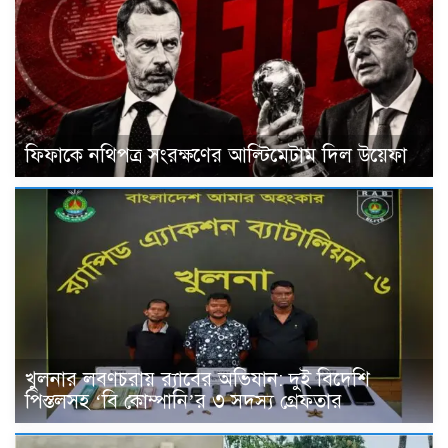
ফিফাকে নথিপত্র সংরক্ষণের আল্টিমেটাম দিল উয়েফা
খুলনার লবণচরায় র‍্যাবের অভিযান: দুই বিদেশি
পিস্তলসহ ‘বি কোম্পানি’র ৩ সদস্য গ্রেফতার