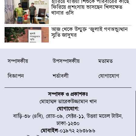
হারিয়ে যাওয়া শিশুকে পরিবারের কাছে
ফিরিয়ে প্রশংসায় ভাসছেন খিলক্ষেত
থানার ওসি
আজ থেকে উন্মুক্ত ‘জুলাই গণঅভ্যুত্থান
স্মৃতি জাদুঘর
রাজধানীর উত্তরা আঞ্চলিক পাসপোর্ট
সম্পাদকীয়
উপসম্পাদকীয়
মতামত
অফিসের সামনে দালাল চক্রের ১৩ জন
সদস্যকে বিভিন্ন মেয়াদে সাজা প্রদান
করেছে র‌্যাব-১
বিজ্ঞাপন
শর্তাবলী
যোগাযোগ
হরমুজ প্রণালি নিয়ে ওমানের সঙ্গে চুক্তি
চূড়ান্ত পর্যায়ে : ইরান
সম্পাদক ও প্রকাশকঃ
মোহাম্মদ তারেকউজ্জামান খান
যোগাযোগ:
প্রত্যেক অপরাধীর বিচার এ দেশেই
বাড়ি-৩৮ (৪বি), রোড-০৯, সেক্টর-১১, উত্তরা মডেল টাউন,
হবে, সে যত শক্তিশালীই হোক না কেন,
ঢাকা-১২৩০
চট্টগ্রামে জুলাই গণঅভ্যুত্থান দিবসে
প্রতিমন্ত্রী মীর হেলাল
মোবাইল
-০১৯৭২ ২৬৩৮৯৬