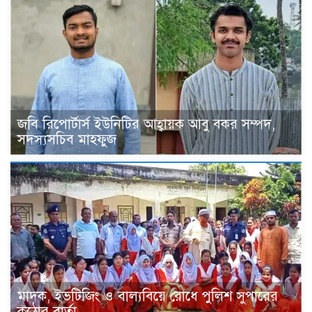
জবি রিপোর্টার্স ইউনিটির আহ্বায়ক আবু বকর সম্পদ,
সদস্যসচিব মাহফুজ
মাদক, ইভটিজিং ও বাল্যবিয়ে রোধে পুলিশ সুপারের
কঠোর বার্তা