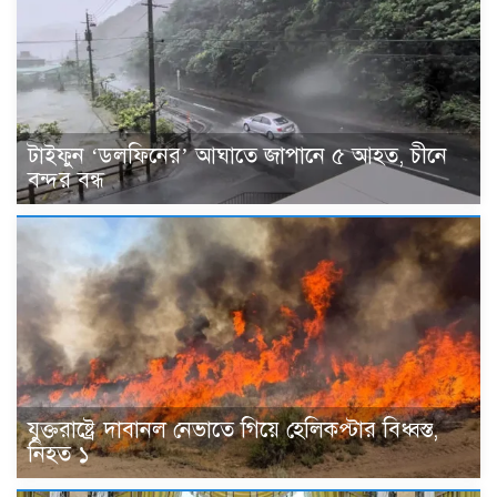
টাইফুন ‘ডলফিনের’ আঘাতে জাপানে ৫ আহত, চীনে
বন্দর বন্ধ
যুক্তরাষ্ট্রে দাবানল নেভাতে গিয়ে হেলিকপ্টার বিধ্বস্ত,
নিহত ১