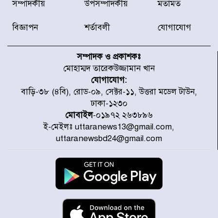
সম্পাদকীয়
উপসম্পাদকীয়
মতামত
চেষ্টা করছে একটি চক্র : প্রধানমন্ত্রী
বিজ্ঞাপন
শর্তাবলী
যোগাযোগ
টাইফুন ‘ডলফিনের’ আঘাতে জাপানে
৫ আহত, চীনে বন্দর বন্ধ
সম্পাদক ও প্রকাশকঃ
মোহাম্মদ তারেকউজ্জামান খান
যোগাযোগ:
চিকিৎসা খাতে জিডিপির ৫ শতাংশ
বাড়ি-৩৮ (৪বি), রোড-০৯, সেক্টর-১১, উত্তরা মডেল টাউন,
বরাদ্দের ঘোষণা স্থানীয় সরকার মন্ত্রীর
ঢাকা-১২৩০
মোবাইল
-০১৯৭২ ২৬৩৮৯৬
ই-মেইলঃ uttaranews13@gmail.com,
জুলাই জাদুঘর ঘুরে দেখলেন এনসিপি
uttaranewsbd24@gmail.com
নেতারা
যুক্তরাষ্ট্রে দাবানল নেভাতে গিয়ে
হেলিকপ্টার বিধ্বস্ত, নিহত ১