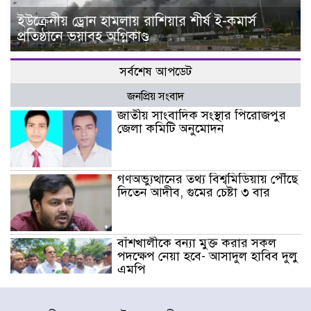
ইউক্রেনীয় ড্রোন হামলায় রাশিয়ার শীর্ষ ই-কমার্স
প্রতিষ্ঠানে ভয়াবহ অগ্নিকাণ্ড
সর্বশেষ আপডেট
জনপ্রিয় সংবাদ
জাতীয় সাংবাদিক সংস্থার পিরোজপুর
জেলা কমিটি অনুমোদন
গণঅভ্যুত্থানের তথ্য বিশ্বমিডিয়ায় পৌঁছে
দিতেন আদীব, গুমের চেষ্টা ৩ বার
বাঁশখালীকে বন্যা মুক্ত করার সকল
পদক্ষেপ নেয়া হবে- আসাদুল হাবিব দুলু
এমপি
বিদ্যুৎ-জ্বালানি খাতে অস্থিরতা তৈরির