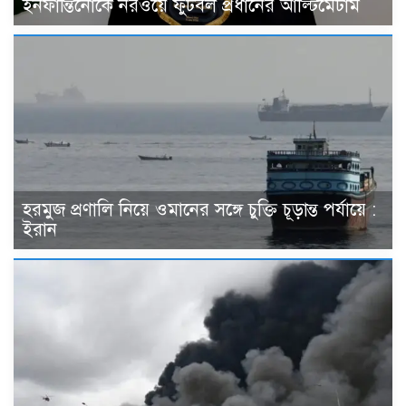
ইনফান্তিনোকে নরওয়ে ফুটবল প্রধানের আল্টিমেটাম
হরমুজ প্রণালি নিয়ে ওমানের সঙ্গে চুক্তি চূড়ান্ত পর্যায়ে :
ইরান