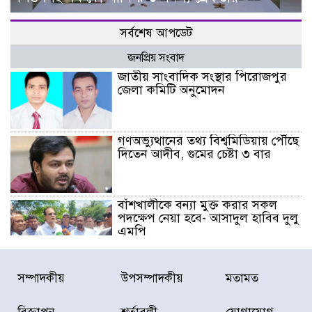
সর্বশেষ আপডেট
জনপ্রিয় সংবাদ
জাতীয় সাংবাদিক সংস্থার পিরোজপুর
জেলা কমিটি অনুমোদন
গণঅভ্যুত্থানের তথ্য বিশ্বমিডিয়ায় পৌঁছে
দিতেন আদীব, গুমের চেষ্টা ৩ বার
বাঁশখালীকে বন্যা মুক্ত করার সকল
পদক্ষেপ নেয়া হবে- আসাদুল হাবিব দুলু
এমপি
বিদ্যুৎ-জ্বালানি খাতে অস্থিরতা তৈরির
সম্পাদকীয়
উপসম্পাদকীয়
মতামত
চেষ্টা করছে একটি চক্র : প্রধানমন্ত্রী