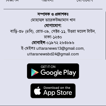
বিজ্ঞাপন
শর্তাবলী
যোগাযোগ
টাইফুন ‘ডলফিনের’ আঘাতে জাপানে
৫ আহত, চীনে বন্দর বন্ধ
সম্পাদক ও প্রকাশকঃ
মোহাম্মদ তারেকউজ্জামান খান
যোগাযোগ:
চিকিৎসা খাতে জিডিপির ৫ শতাংশ
বাড়ি-৩৮ (৪বি), রোড-০৯, সেক্টর-১১, উত্তরা মডেল টাউন,
বরাদ্দের ঘোষণা স্থানীয় সরকার মন্ত্রীর
ঢাকা-১২৩০
মোবাইল
-০১৯৭২ ২৬৩৮৯৬
ই-মেইলঃ uttaranews13@gmail.com,
জুলাই জাদুঘর ঘুরে দেখলেন এনসিপি
uttaranewsbd24@gmail.com
নেতারা
যুক্তরাষ্ট্রে দাবানল নেভাতে গিয়ে
হেলিকপ্টার বিধ্বস্ত, নিহত ১
মজুদদারের সর্বোচ্চ শাস্তি মৃত্যুদণ্ড, তাই
ভেবে মজুদ করবেন : আইনমন্ত্রী