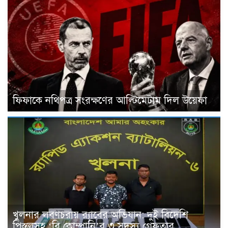
ফিফাকে নথিপত্র সংরক্ষণের আল্টিমেটাম দিল উয়েফা
খুলনার লবণচরায় র‍্যাবের অভিযান: দুই বিদেশি
পিস্তলসহ ‘বি কোম্পানি’র ৩ সদস্য গ্রেফতার