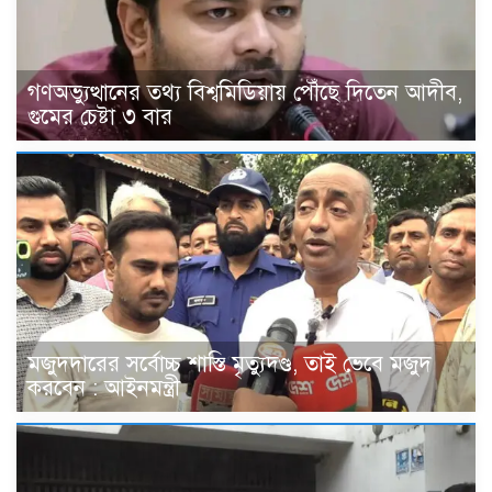
গণঅভ্যুত্থানের তথ্য বিশ্বমিডিয়ায় পৌঁছে দিতেন আদীব,
গুমের চেষ্টা ৩ বার
মজুদদারের সর্বোচ্চ শাস্তি মৃত্যুদণ্ড, তাই ভেবে মজুদ
করবেন : আইনমন্ত্রী