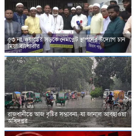
৫৩ নং ওয়ার্ডের সড়কে নেমপ্লেট স্থাপনের উদ্যোগ চান
মিয়া ব্যাপারীর
রাজধানীতে আজ বৃষ্টির সম্ভাবনা, যা জানাল আবহাওয়া
অধিদপ্তর