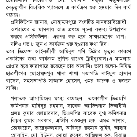
চেয়ারম্যান বিচারপতি মো. গোলাম মর্তূজা মজুমদারের
নেতৃত্বাধীন বিচারিক প্যানেলে এ কার্যক্রম শুরু হওয়ার দিন ধার্য
রয়েছে।
প্রসিকিউশন জানায়, মোহাম্মদপুরে সংঘটিত মানবতাবিরোধী
অপরাধের এ মামলায় আজ প্রথমে সূচনা বক্তব্য উপস্থাপন
করবে প্রসিকিউশন। এরপর শুরু হবে সাক্ষ্যগ্রহণের ধাপ।
যদিও গত ৮ জুন এ কার্যক্রম শুরু হওয়ার কথা ছিল।
তবে ডিফেন্স আইনজীবী আমিনুল গণি টিটোর মৃত্যুর কারণে
একদিনের জন্য কার্যক্রম স্থগিত রাখেন ট্রাইব্যুনাল।এ মামলায়
গ্রেপ্তার হয়ে কারাগারে রয়েছেন চার আসামি। তারা হলেন- নিষিদ্ধ
ছাত্রলীগের মোহাম্মদপুর থানা শাখা সভাপতি নাঈমুল হাসান
রাসেল, সহসভাপতি সাজ্জাদ হোসেন, ওমর ফারুক ও ফজলে
রাব্বি।
পলাতক আসামিদের মধ্যে রয়েছেন– তৎকালীন ডিএমপি
কমিশনার হাবিবুর রহমান, সাবেক অ্যাডিশনাল ডিআইজি
প্রলয় কুমার জোয়ারদার, ডিএমপির সাবেক যুগ্ম কমিশনার
বিপ্লব কুমার সরকার, এডিসি রওশুনুল হক, এমএ সাত্তার,
তোফায়েল, তারেকুজ্জামান, আরিফুর রহমান তুহিন, আহাদ
হোসাইন, মো. ইউনূস, মোল্লা রুবেল, আজিজুল হক, রিয়াজ