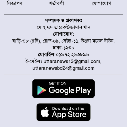
বিজ্ঞাপন
শর্তাবলী
যোগাযোগ
নবনির্বাচিত কার্যনির্বাহী পরিষদের
উদ্যোগে উত্তরা ১৩ নং সেক্টর-এ
সম্পাদক ও প্রকাশকঃ
পরিষ্কার-পরিচ্ছন্নতা অভিযান
মোহাম্মদ তারেকউজ্জামান খান
যোগাযোগ:
ডিএমপির অভিযানে ২৪ ঘণ্টায় গ্রেপ্তার
বাড়ি-৩৮ (৪বি), রোড-০৯, সেক্টর-১১, উত্তরা মডেল টাউন,
৫০৪, উদ্ধার মাদক-অস্ত্র
ঢাকা-১২৩০
মোবাইল
-০১৯৭২ ২৬৩৮৯৬
ই-মেইলঃ uttaranews13@gmail.com,
সন্দ্বীপের চরে বিপদে পড়া কচ্ছপ উদ্ধার
uttaranewsbd24@gmail.com
সাগরে অবমুক্ত
মাতারবাড়ী পৌঁছে নির্ধারিত কর্মসূচিতে
যোগ দিয়েছেন প্রধানমন্ত্রী
জাতীয় সাংবাদিক সংস্থার পিরোজপুর
জেলা কমিটি অনুমোদন