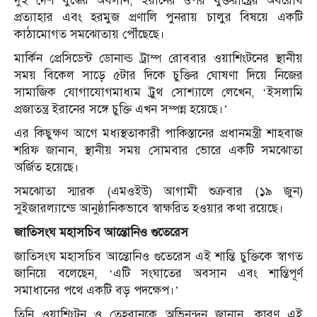
দুই দেশ যুদ্ধের অবসান, ইরানের ওপর যুক্তরাষ্ট্রের অবরোধ
প্রত্যাহার এবং হরমুজ প্রণালি পুনরায় চালুর বিষয়ে একটি
কাঠামোগত সমঝোতায় পৌঁছেছে।
মার্কিন প্রেসিডেন্ট ডোনাল্ড ট্রাম্প রোববার ওয়াশিংটনের স্থানীয়
সময় বিকেল সাড়ে ৫টার দিকে চুক্তির ঘোষণা দিয়ে নিজের
সামাজিক যোগাযোগমাধ্যম ট্রুথ সোশ্যালে লেখেন, ‘ইসলামি
প্রজাতন্ত্র ইরানের সঙ্গে চুক্তি এখন সম্পন্ন হয়েছে।’
এর কিছুক্ষণ আগে মধ্যস্থতাকারী পাকিস্তানের প্রধানমন্ত্রী শাহবাজ
শরিফ জানান, স্থানীয় সময় সোমবার ভোরে একটি সমঝোতা
অর্জিত হয়েছে।
সমঝোতা স্মারক (এমওইউ) আগামী শুক্রবার (১৯ জুন)
সুইজারল্যান্ডে আনুষ্ঠানিকভাবে স্বাক্ষরিত হওয়ার কথা রয়েছে।
জাতিসংঘ মহাসচিব আন্তোনিও গুতেরেস
জাতিসংঘ মহাসচিব আন্তোনিও গুতেরেস এই শান্তি চুক্তিকে স্বাগত
জানিয়ে বলেছেন, ‘এটি সংঘাতের অবসান এবং শান্তিপূর্ণ
সমাধানের পথে একটি বড় পদক্ষেপ।’
তিনি ওয়াশিংটন ও তেহরানকে অভিনন্দন জানান, কারণ এই