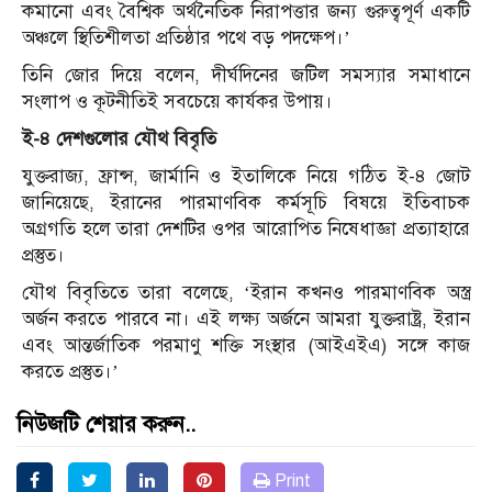
কমানো এবং বৈশ্বিক অর্থনৈতিক নিরাপত্তার জন্য গুরুত্বপূর্ণ একটি
অঞ্চলে স্থিতিশীলতা প্রতিষ্ঠার পথে বড় পদক্ষেপ।’
তিনি জোর দিয়ে বলেন, দীর্ঘদিনের জটিল সমস্যার সমাধানে
সংলাপ ও কূটনীতিই সবচেয়ে কার্যকর উপায়।
ই-৪ দেশগুলোর যৌথ বিবৃতি
যুক্তরাজ্য, ফ্রান্স, জার্মানি ও ইতালিকে নিয়ে গঠিত ই-৪ জোট
জানিয়েছে, ইরানের পারমাণবিক কর্মসূচি বিষয়ে ইতিবাচক
অগ্রগতি হলে তারা দেশটির ওপর আরোপিত নিষেধাজ্ঞা প্রত্যাহারে
প্রস্তুত।
যৌথ বিবৃতিতে তারা বলেছে, ‘ইরান কখনও পারমাণবিক অস্ত্র
অর্জন করতে পারবে না। এই লক্ষ্য অর্জনে আমরা যুক্তরাষ্ট্র, ইরান
এবং আন্তর্জাতিক পরমাণু শক্তি সংস্থার (আইএইএ) সঙ্গে কাজ
করতে প্রস্তুত।’
নিউজটি শেয়ার করুন..
Print