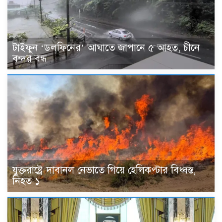
টাইফুন ‘ডলফিনের’ আঘাতে জাপানে ৫ আহত, চীনে
বন্দর বন্ধ
যুক্তরাষ্ট্রে দাবানল নেভাতে গিয়ে হেলিকপ্টার বিধ্বস্ত,
নিহত ১