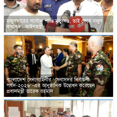
মজুদদারের সর্বোচ্চ শাস্তি মৃত্যুদণ্ড, তাই ভেবে মজুদ
করবেন : আইনমন্ত্রী
বাংলাদেশ সেনাবাহিনীর ‘সেনাসদর নির্বাচনী
পর্ষদ-২০২৬’-এর আনুষ্ঠানিক উদ্বোধন করেছেন
প্রধানমন্ত্রী তারেক রহমান