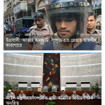
উগ্রবাদী ‘ফাতাহ কমব্যাট’ সম্পৃক্ততায় গ্রেপ্তার তাহসীন
কারাগারে
আইন মন্ত্রণালয় সম্পর্কিত স্থায়ী কমিটির দ্বিতীয় বৈঠক
অনুষ্ঠিত