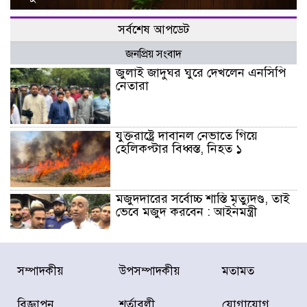
সর্বশেষ আপডেট
জনপ্রিয় সংবাদ
জুলাই জাদুঘর ঘুরে দেখলেন এনসিপি
নেতারা
যুক্তরাষ্ট্রে দাবানল নেভাতে গিয়ে
হেলিকপ্টার বিধ্বস্ত, নিহত ১
মজুদদারের সর্বোচ্চ শাস্তি মৃত্যুদণ্ড, তাই
ভেবে মজুদ করবেন : আইনমন্ত্রী
আন্তর্জাতিক আদিবাসী দিবস: রাষ্ট্রের
সম্পাদকীয়
উপসম্পাদকীয়
মতামত
দায়িত্ব ও দায়বদ্ধতা II – মং এ খেন
মংমং
বিজ্ঞাপন
শর্তাবলী
যোগাযোগ