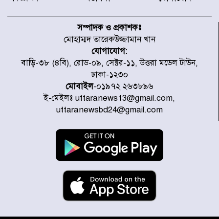
যৌথ প্রতিরক্ষা চুক্তি স্বাক্ষর করেছে
সৌদি-তুরস্ক-পাকিস্তান
সম্পাদক ও প্রকাশকঃ
মোহাম্মদ তারেকউজ্জামান খান
যোগাযোগ:
সাড়ে ৭ ঘণ্টা পর ঢাকা-ময়মনসিংহ
বাড়ি-৩৮ (৪বি), রোড-০৯, সেক্টর-১১, উত্তরা মডেল টাউন,
রুটে ট্রেন চলাচল স্বাভাবিক
ঢাকা-১২৩০
মোবাইল
-০১৯৭২ ২৬৩৮৯৬
ই-মেইলঃ uttaranews13@gmail.com,
ইনফান্তিনোকে নরওয়ে ফুটবল প্রধানের
uttaranewsbd24@gmail.com
আল্টিমেটাম
দেশে ভারি বৃষ্টির সতর্কবার্তা, ১০
জেলায় বন্যার পূর্বাভাস
৫৩ নং ওয়ার্ডের সড়কে নেমপ্লেট
স্থাপনের উদ্যোগ চান মিয়া ব্যাপারীর