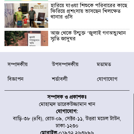
হারিয়ে যাওয়া শিশুকে পরিবারের কাছে
ফিরিয়ে প্রশংসায় ভাসছেন খিলক্ষেত
থানার ওসি
আজ থেকে উন্মুক্ত ‘জুলাই গণঅভ্যুত্থান
স্মৃতি জাদুঘর
রাজধানীর উত্তরা আঞ্চলিক পাসপোর্ট
সম্পাদকীয়
উপসম্পাদকীয়
মতামত
অফিসের সামনে দালাল চক্রের ১৩ জন
সদস্যকে বিভিন্ন মেয়াদে সাজা প্রদান
করেছে র‌্যাব-১
বিজ্ঞাপন
শর্তাবলী
যোগাযোগ
হরমুজ প্রণালি নিয়ে ওমানের সঙ্গে চুক্তি
চূড়ান্ত পর্যায়ে : ইরান
সম্পাদক ও প্রকাশকঃ
মোহাম্মদ তারেকউজ্জামান খান
যোগাযোগ:
প্রত্যেক অপরাধীর বিচার এ দেশেই
বাড়ি-৩৮ (৪বি), রোড-০৯, সেক্টর-১১, উত্তরা মডেল টাউন,
হবে, সে যত শক্তিশালীই হোক না কেন,
ঢাকা-১২৩০
চট্টগ্রামে জুলাই গণঅভ্যুত্থান দিবসে
প্রতিমন্ত্রী মীর হেলাল
মোবাইল
-০১৯৭২ ২৬৩৮৯৬