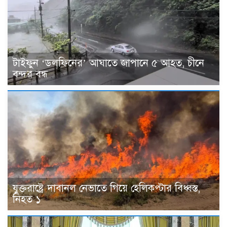
টাইফুন ‘ডলফিনের’ আঘাতে জাপানে ৫ আহত, চীনে
বন্দর বন্ধ
যুক্তরাষ্ট্রে দাবানল নেভাতে গিয়ে হেলিকপ্টার বিধ্বস্ত,
নিহত ১