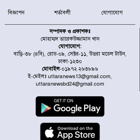
বিজ্ঞাপন
শর্তাবলী
যোগাযোগ
টাইফুন ‘ডলফিনের’ আঘাতে জাপানে
৫ আহত, চীনে বন্দর বন্ধ
সম্পাদক ও প্রকাশকঃ
মোহাম্মদ তারেকউজ্জামান খান
যোগাযোগ:
চিকিৎসা খাতে জিডিপির ৫ শতাংশ
বাড়ি-৩৮ (৪বি), রোড-০৯, সেক্টর-১১, উত্তরা মডেল টাউন,
বরাদ্দের ঘোষণা স্থানীয় সরকার মন্ত্রীর
ঢাকা-১২৩০
মোবাইল
-০১৯৭২ ২৬৩৮৯৬
ই-মেইলঃ uttaranews13@gmail.com,
জুলাই জাদুঘর ঘুরে দেখলেন এনসিপি
uttaranewsbd24@gmail.com
নেতারা
যুক্তরাষ্ট্রে দাবানল নেভাতে গিয়ে
হেলিকপ্টার বিধ্বস্ত, নিহত ১
মজুদদারের সর্বোচ্চ শাস্তি মৃত্যুদণ্ড, তাই