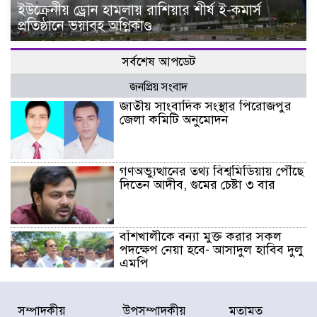
ইউক্রেনীয় ড্রোন হামলায় রাশিয়ার শীর্ষ ই-কমার্স
প্রতিষ্ঠানে ভয়াবহ অগ্নিকাণ্ড
সর্বশেষ আপডেট
জনপ্রিয় সংবাদ
জাতীয় সাংবাদিক সংস্থার পিরোজপুর
জেলা কমিটি অনুমোদন
গণঅভ্যুত্থানের তথ্য বিশ্বমিডিয়ায় পৌঁছে
দিতেন আদীব, গুমের চেষ্টা ৩ বার
বাঁশখালীকে বন্যা মুক্ত করার সকল
পদক্ষেপ নেয়া হবে- আসাদুল হাবিব দুলু
এমপি
বিদ্যুৎ-জ্বালানি খাতে অস্থিরতা তৈরির
সম্পাদকীয়
উপসম্পাদকীয়
মতামত
চেষ্টা করছে একটি চক্র : প্রধানমন্ত্রী