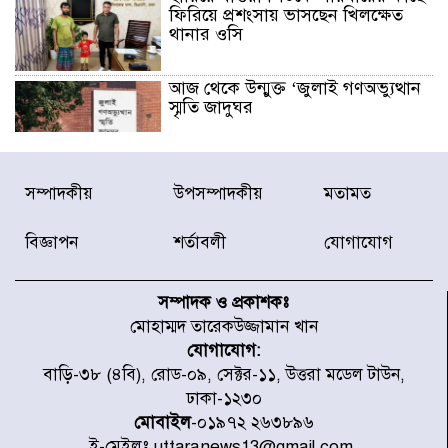
ফিরিয়ে প্রশংসায় ভাসছেন খিলক্ষেত
থানার ওসি
আজ থেকে উন্মুক্ত ‘জুলাই গণঅভ্যুত্থান
স্মৃতি জাদুঘর
রাজধানীর উত্তরা আঞ্চলিক পাসপোর্ট
সম্পাদকীয়
উপসম্পাদকীয়
মতামত
অফিসের সামনে দালাল চক্রের ১৩ জন
সদস্যকে বিভিন্ন মেয়াদে সাজা প্রদান
করেছে র‌্যাব-১
বিজ্ঞাপন
শর্তাবলী
যোগাযোগ
হরমুজ প্রণালি নিয়ে ওমানের সঙ্গে চুক্তি
চূড়ান্ত পর্যায়ে : ইরান
সম্পাদক ও প্রকাশকঃ
মোহাম্মদ তারেকউজ্জামান খান
যোগাযোগ:
প্রত্যেক অপরাধীর বিচার এ দেশেই
বাড়ি-৩৮ (৪বি), রোড-০৯, সেক্টর-১১, উত্তরা মডেল টাউন,
হবে, সে যত শক্তিশালীই হোক না কেন,
ঢাকা-১২৩০
চট্টগ্রামে জুলাই গণঅভ্যুত্থান দিবসে
প্রতিমন্ত্রী মীর হেলাল
মোবাইল
-০১৯৭২ ২৬৩৮৯৬
ই-মেইলঃ uttaranews13@gmail.com,