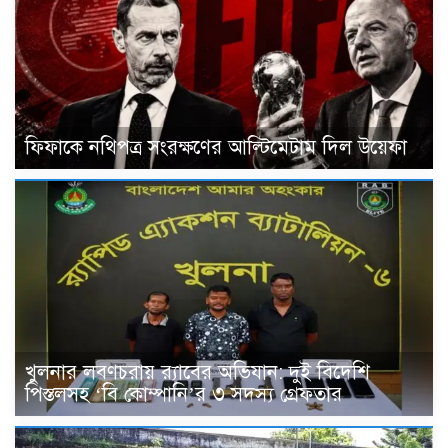
ফিফাকে নথিপত্র সংরক্ষণের আল্টিমেটাম দিল উয়েফা
খুলনার লবণচরায় র‍্যাবের অভিযান: দুই বিদেশি
পিস্তলসহ ‘বি কোম্পানি’র ৩ সদস্য গ্রেফতার