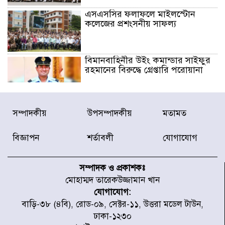
এসএসসির ফলাফলে মাইলস্টোন
কলেজের প্রশংসনীয় সাফল্য
বিমানবাহিনীর উইং কমান্ডার সাইফুর
রহমানের বিরুদ্ধে গ্রেপ্তারি পরোয়ানা
রাষ্ট্রপতি পদে হতে যাচ্ছে ভোট,
সম্পাদকীয়
উপসম্পাদকীয়
মতামত
ইতিহাসে দ্বিতীয়বার
বিজ্ঞাপন
শর্তাবলী
যোগাযোগ
রাষ্ট্রপতি নির্বাচনে ১১ দলীয় জোটের
প্রার্থী কর্নেল অলি আহমদ
সম্পাদক ও প্রকাশকঃ
মোহাম্মদ তারেকউজ্জামান খান
যোগাযোগ:
ডিএনসিসির সঙ্গে সমন্বয়ে পরিচ্ছন্নতার
বাড়ি-৩৮ (৪বি), রোড-০৯, সেক্টর-১১, উত্তরা মডেল টাউন,
নতুন উদ্যোগ নিকুঞ্জ-টানপাড়ায়
ঢাকা-১২৩০