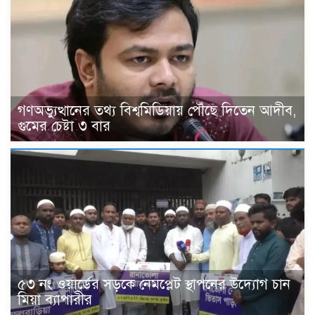
গণঅভ্যুত্থানের তথ্য বিশ্বমিডিয়ায় পৌঁছে দিতেন আদীব,
গুমের চেষ্টা ৩ বার
৫৩ নং ওয়ার্ডের সড়কে নেমপ্লেট স্থাপনের উদ্যোগ চান
মিয়া ব্যাপারীর