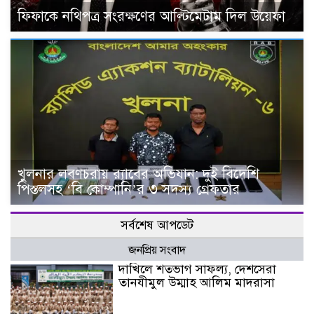
ফিফাকে নথিপত্র সংরক্ষণের আল্টিমেটাম দিল উয়েফা
খুলনার লবণচরায় র‍্যাবের অভিযান: দুই বিদেশি
পিস্তলসহ ‘বি কোম্পানি’র ৩ সদস্য গ্রেফতার
সর্বশেষ আপডেট
জনপ্রিয় সংবাদ
দাখিলে শতভাগ সাফল্য, দেশসেরা
তানযীমুল উম্মাহ আলিম মাদরাসা