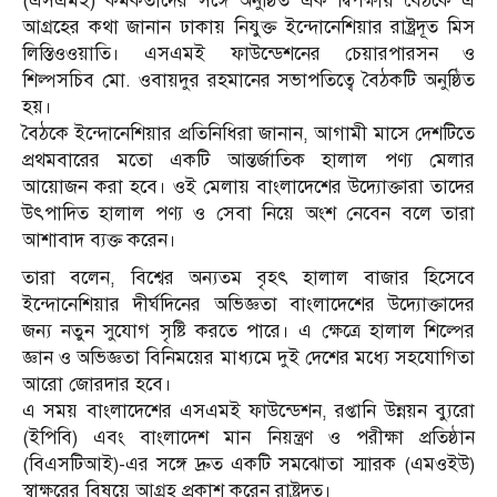
(এসএমই) কর্মকর্তাদের সঙ্গে অনুষ্ঠিত এক দ্বিপক্ষীয় বৈঠকে এ
আগ্রহের কথা জানান ঢাকায় নিযুক্ত ইন্দোনেশিয়ার রাষ্ট্রদূত মিস
লিস্তিওওয়াতি। এসএমই ফাউন্ডেশনের চেয়ারপারসন ও
শিল্পসচিব মো. ওবায়দুর রহমানের সভাপতিত্বে বৈঠকটি অনুষ্ঠিত
হয়।
বৈঠকে ইন্দোনেশিয়ার প্রতিনিধিরা জানান, আগামী মাসে দেশটিতে
প্রথমবারের মতো একটি আন্তর্জাতিক হালাল পণ্য মেলার
আয়োজন করা হবে। ওই মেলায় বাংলাদেশের উদ্যোক্তারা তাদের
উৎপাদিত হালাল পণ্য ও সেবা নিয়ে অংশ নেবেন বলে তারা
আশাবাদ ব্যক্ত করেন।
তারা বলেন, বিশ্বের অন্যতম বৃহৎ হালাল বাজার হিসেবে
ইন্দোনেশিয়ার দীর্ঘদিনের অভিজ্ঞতা বাংলাদেশের উদ্যোক্তাদের
জন্য নতুন সুযোগ সৃষ্টি করতে পারে। এ ক্ষেত্রে হালাল শিল্পের
জ্ঞান ও অভিজ্ঞতা বিনিময়ের মাধ্যমে দুই দেশের মধ্যে সহযোগিতা
আরো জোরদার হবে।
এ সময় বাংলাদেশের এসএমই ফাউন্ডেশন, রপ্তানি উন্নয়ন ব্যুরো
(ইপিবি) এবং বাংলাদেশ মান নিয়ন্ত্রণ ও পরীক্ষা প্রতিষ্ঠান
(বিএসটিআই)-এর সঙ্গে দ্রুত একটি সমঝোতা স্মারক (এমওইউ)
স্বাক্ষরের বিষয়ে আগ্রহ প্রকাশ করেন রাষ্ট্রদূত।