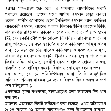
প্যানেলে সূচনা বক্তব্য উপস্থাপন করবে প্রসিকিউশন।
এরপর সাক্ষ্যগ্রহণ শুরু হবে। এ মামলায় আসামিদের সবাই
পলাতক রয়েছেন। তাদের মধ্যে শামীম ওসমান ছাড়া অন্যরা
হলেন—শামীম ওসমানের ছেলে ইমতিনান ওসমান অয়ন, ভাতিজা
আজমেরী ওসমান, অয়নের শ্যালক মিনহাজ উদ্দিন আহমেদ ভিকি,
নারায়ণগঞ্জ রাইফেলস ক্লাবের সাবেক সভাপতি তানভীর আহমেদ
টিটু, বেসরকারি টেলিভিশন চ্যানেল ডিবিসির নারায়ণগঞ্জ প্রতিনিধি
রাজু আহমেদ, ১৭ নম্বর ওয়ার্ডের সাবেক কাউন্সিলর আব্দুল করিম
বাবু, ১৮ নম্বর ওয়ার্ডের সাবেক কাউন্সিলর কামরুল হাসান মুন্না,
নারায়ণগঞ্জ মহানগর আওয়ামী লীগের সাবেক যুগ্ম সম্পাদক শাহ
নিজাম উদ্দিন আহমেদ, যুবলীগ নেতা শাহাদাত হোসেন সাজনু,
ছাত্রলীগ নেতা হাবিবুর রহমান রিয়াদ ও সোহানুর রহমান শুভ্র।
এর আগে, ১৩ মে প্রসিকিউশনের আনা তিনটি আনুষ্ঠানিক
অভিযোগ গঠনের মাধ্যমে ১২ জনের বিরুদ্ধে বিচার শুরুর আদেশ
দেন ট্রাইব্যুনাল-১।
একইসঙ্গে সূচনা বক্তব্যসহ সাক্ষ্যগ্রহণের জন্য আজকের দিন ধার্য
করা হয়।
মামলার এজাহারে তিনটি অভিযোগ করা হয়েছে। প্রথম অভিযোগে
২০২৪ সালের ১৯ জুলাই নারায়ণগঞ্জ সদর উপজেলার চাষাঢ়া,