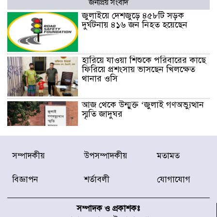
জনপ্রিয় সংবাদ
জুলাইয়ে দেশজুড়ে ৪৫৮টি সড়ক
দুর্ঘটনায় ৪১৬ জন নিহত হয়েছেন
হারিয়ে যাওয়া শিশুকে পরিবারের কাছে
ফিরিয়ে প্রশংসায় ভাসছেন খিলক্ষেত
থানার ওসি
আজ থেকে উন্মুক্ত ‘জুলাই গণঅভ্যুত্থান
স্মৃতি জাদুঘর
রাজধানীর উত্তরা আঞ্চলিক পাসপোর্ট
সম্পাদকীয়
উপসম্পাদকীয়
মতামত
অফিসের সামনে দালাল চক্রের ১৩ জন
সদস্যকে বিভিন্ন মেয়াদে সাজা প্রদান
করেছে র‌্যাব-১
বিজ্ঞাপন
শর্তাবলী
যোগাযোগ
হরমুজ প্রণালি নিয়ে ওমানের সঙ্গে চুক্তি
চূড়ান্ত পর্যায়ে : ইরান
সম্পাদক ও প্রকাশকঃ