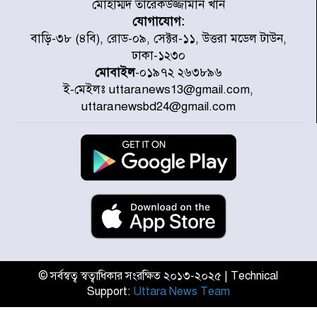
মোহাম্মদ তারেকউজ্জামান খান
যোগাযোগ:
প্রত্যেক অপরাধীর বিচার এ দেশেই
বাড়ি-৩৮ (৪বি), রোড-০৯, সেক্টর-১১, উত্তরা মডেল টাউন,
হবে, সে যত শক্তিশালীই হোক না কেন,
ঢাকা-১২৩০
চট্টগ্রামে জুলাই গণঅভ্যুত্থান দিবসে
প্রতিমন্ত্রী মীর হেলাল
মোবাইল
-০১৯৭২ ২৬৩৮৯৬
ই-মেইলঃ uttaranews13@gmail.com,
আগামী ৫ দিন বৃষ্টির আভাস
uttaranewsbd24@gmail.com
হাসিনার বক্তব্য প্রচারে ভারতের সমর্থন
নেই
জুলাই গণঅভ্যুত্থানে আহত যোদ্ধা
মিতুর খোঁজ নিলেন প্রধানমন্ত্রী
© সর্বস্বত্ব স্বত্বাধিকার সংরক্ষিত ২০১৩-২০২৫ | Technical
Support:
Uttara News Team
উত্তরায় জুলাই গণঅভ্যুত্থানের ৯২
শহীদের তালিকা প্রকাশ করল JRA