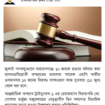
আপডেট টাইম: বুধবার, ১০ জুন, ২০২৬
জুলাই গণঅভ্যুত্থানে নারায়ণগঞ্জে ১০ জনকে হত্যার ঘটনায় করা
মানবতাবিরোধী অপরাধের মামলায় সাবেক এমপি শামীম
ওসমানসহ ১২ জনের বিরুদ্ধে সাক্ষ্যগ্রহণ আজ বুধবার (১০ জুন)
থেকে শুরু হবে।
আন্তর্জাতিক অপরাধ ট্রাইব্যুনাল-১ এর চেয়ারম্যান বিচারপতি মো.
গোলাম মর্তূজা মজুমদারের নেতৃত্বাধীন তিন সদস্যের বিচারিক