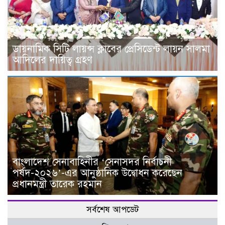
ডায়নামিক সিটি লায়ন্স ক্লাবের প্রেসিডেন্ট লায়ন সালমা
আদিলের দায়িত্ব গ্রহণ
বাংলাদেশ সেনাবাহিনীর ‘সেনাসদর নির্বাচনী
পর্ষদ-২০২৬’-এর আনুষ্ঠানিক উদ্বোধন করেছেন
প্রধানমন্ত্রী তারেক রহমান
সর্বশেষ আপডেট