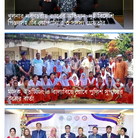
খুলনার লবণচরায় র‍্যাবের অভিযান: দুই বিদেশি
পিস্তলসহ ‘বি কোম্পানি’র ৩ সদস্য গ্রেফতার
মাদক, ইভটিজিং ও বাল্যবিয়ে রোধে পুলিশ সুপারের
কঠোর বার্তা