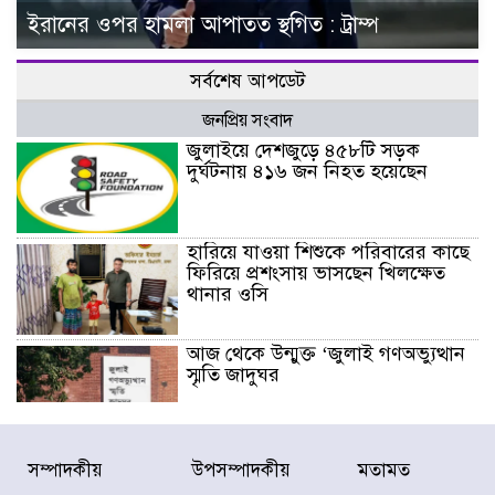
ইরানের ওপর হামলা আপাতত স্থগিত : ট্রাম্প
সর্বশেষ আপডেট
জনপ্রিয় সংবাদ
জুলাইয়ে দেশজুড়ে ৪৫৮টি সড়ক
দুর্ঘটনায় ৪১৬ জন নিহত হয়েছেন
হারিয়ে যাওয়া শিশুকে পরিবারের কাছে
ফিরিয়ে প্রশংসায় ভাসছেন খিলক্ষেত
থানার ওসি
আজ থেকে উন্মুক্ত ‘জুলাই গণঅভ্যুত্থান
স্মৃতি জাদুঘর
রাজধানীর উত্তরা আঞ্চলিক পাসপোর্ট
সম্পাদকীয়
উপসম্পাদকীয়
মতামত
অফিসের সামনে দালাল চক্রের ১৩ জন