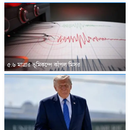
৫.৬ মাত্রার ভূমিকম্পে কাঁপল মিসর