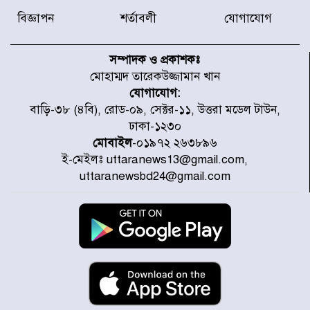
সদস্যকে বিভিন্ন মেয়াদে সাজা প্রদান
করেছে র‌্যাব-১
বিজ্ঞাপন
শর্তাবলী
যোগাযোগ
হরমুজ প্রণালি নিয়ে ওমানের সঙ্গে চুক্তি
চূড়ান্ত পর্যায়ে : ইরান
সম্পাদক ও প্রকাশকঃ
মোহাম্মদ তারেকউজ্জামান খান
যোগাযোগ:
প্রত্যেক অপরাধীর বিচার এ দেশেই
বাড়ি-৩৮ (৪বি), রোড-০৯, সেক্টর-১১, উত্তরা মডেল টাউন,
হবে, সে যত শক্তিশালীই হোক না কেন,
ঢাকা-১২৩০
চট্টগ্রামে জুলাই গণঅভ্যুত্থান দিবসে
প্রতিমন্ত্রী মীর হেলাল
মোবাইল
-০১৯৭২ ২৬৩৮৯৬
ই-মেইলঃ uttaranews13@gmail.com,
আগামী ৫ দিন বৃষ্টির আভাস
uttaranewsbd24@gmail.com
হাসিনার বক্তব্য প্রচারে ভারতের সমর্থন
নেই
জুলাই গণঅভ্যুত্থানে আহত যোদ্ধা
মিতুর খোঁজ নিলেন প্রধানমন্ত্রী