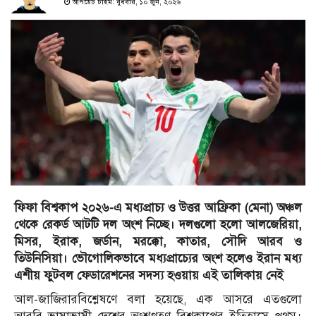
আপডেট টাইম: বুধবার, ১০ জুন, ২০২৬
ফিফা বিশ্বকাপ ২০২৬-এ মধ্যপ্রাচ্য ও উত্তর আফ্রিকা (মেনা) অঞ্চল
থেকে রেকর্ড আটটি দল অংশ নিচ্ছে। দলগুলো হলো আলজেরিয়া,
মিসর, ইরাক, জর্ডান, মরক্কো, কাতার, সৌদি আরব ও
তিউনিসিয়া। ভৌগোলিকভাবে মধ্যপ্রাচ্যের অংশ হলেও ইরান মধ্য
এশীয় ফুটবল ফেডারেশনের সদস্য হওয়ায় এই তালিকায় নেই
আল-জাজিরারবিশ্লেষণে বলা হয়েছে, এক আসরে এতগুলো